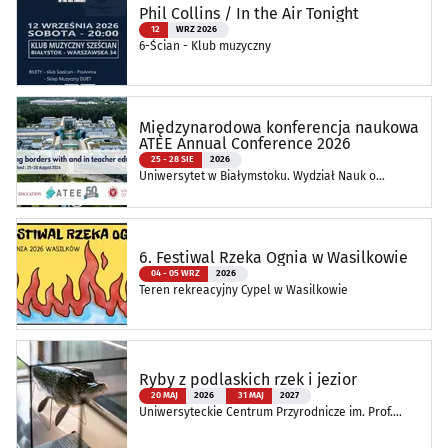
Phil Collins / In the Air Tonight
12
WRZ 2026
6-Ścian - Klub muzyczny
Międzynarodowa konferencja naukowa
ATEE Annual Conference 2026
25 - 28 SIE
2026
Uniwersytet w Białymstoku. Wydział Nauk o
Edukacji
6. Festiwal Rzeka Ognia w Wasilkowie
04 - 05 WRZ
2026
Teren rekreacyjny Cypel w Wasilkowie
Ryby z podlaskich rzek i jezior
20 MAJ
2026
31 MAJ
2027
Uniwersyteckie Centrum Przyrodnicze im. Prof.
Andrzeja Myrchy