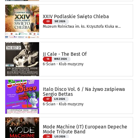
XXIV Podlaskie Święto Chleba
09
SIE 2026
Muzeum Rolnictwa im. ks. Krzysztofa Kluka w
Ciechanowcu
JJ Cale - The Best Of
18
WRZ 2026
6-Ścian - Klub muzyczny
Italo Disco Vol. 6 / Na żywo zaśpiewa
Sergio Bettas
07
LIS 2026
6-Ścian - Klub muzyczny
Mode Machine (IT) European Depeche
Mode Tribute Band
26
LIS 2026