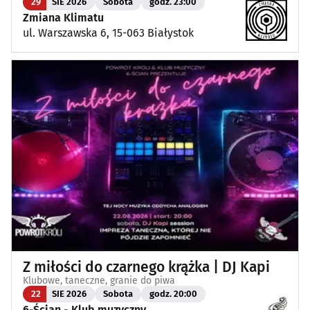
29
SIE 2026
Sobota
godz. 23:00
Zmiana Klimatu
ul. Warszawska 6, 15-063 Białystok
Z miłości do czarnego krążka | DJ Kapi
Klubowe, taneczne, granie do piwa
22
SIE 2026
Sobota
godz. 20:00
6-Ścian - Klub muzyczny