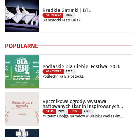
Rzadkie Gatunki | BTL
18 - 20 WRZ
2026
Białostocki Teatr Lalek
POPULARNE
Podlaskie Dla Ciebie. Festiwal 2026
04 - 05 WRZ
2026
Politechnika Białostocka
Ręcznikowe ogrody. Wystawa
haftowanych tkanin inspirowanych
naturą
13 LIS
2025
31 SIE
2026
Muzeum Obojga Narodów w Bielsku Podlaskim
Oddział Muzeum Podlaskiego w Białymstoku