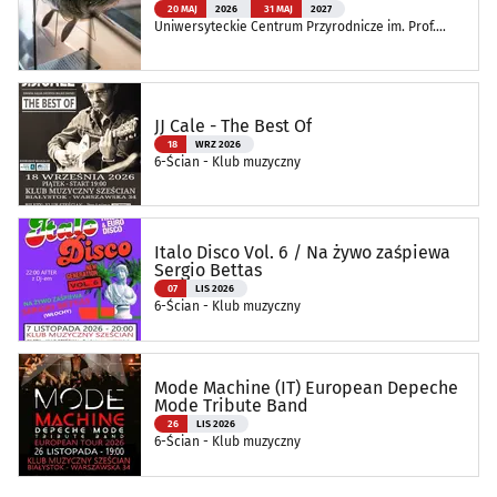
20 MAJ
2026
31 MAJ
2027
Uniwersyteckie Centrum Przyrodnicze im. Prof.
Andrzeja Myrchy
JJ Cale - The Best Of
18
WRZ 2026
6-Ścian - Klub muzyczny
Italo Disco Vol. 6 / Na żywo zaśpiewa
Sergio Bettas
07
LIS 2026
6-Ścian - Klub muzyczny
Mode Machine (IT) European Depeche
Mode Tribute Band
26
LIS 2026
6-Ścian - Klub muzyczny