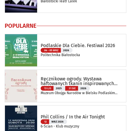
Białostocki Teatr Lalek
POPULARNE
Podlaskie Dla Ciebie. Festiwal 2026
04 - 05 WRZ
2026
Politechnika Białostocka
Ręcznikowe ogrody. Wystawa
haftowanych tkanin inspirowanych
naturą
13 LIS
2025
31 SIE
2026
Muzeum Obojga Narodów w Bielsku Podlaskim
Oddział Muzeum Podlaskiego w Białymstoku
Phil Collins / In the Air Tonight
12
WRZ 2026
6-Ścian - Klub muzyczny