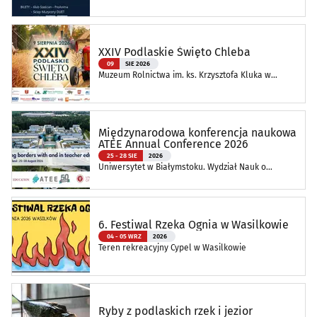
XXIV Podlaskie Święto Chleba
09
SIE 2026
Muzeum Rolnictwa im. ks. Krzysztofa Kluka w
Ciechanowcu
Międzynarodowa konferencja naukowa
ATEE Annual Conference 2026
25 - 28 SIE
2026
Uniwersytet w Białymstoku. Wydział Nauk o
Edukacji
6. Festiwal Rzeka Ognia w Wasilkowie
04 - 05 WRZ
2026
Teren rekreacyjny Cypel w Wasilkowie
Ryby z podlaskich rzek i jezior