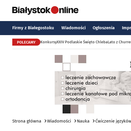
Firmy z Białegostoku
Wiadomości
Ogłoszenia
Imp
Konkursy
XXIV Podlaskie Święto Chleba
Lato z Churr
POLECAMY
Strona główna
Wiadomości
Nauka
Ćwiczenie językó