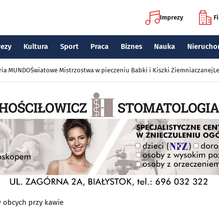
Imprezy
F
rezy
Kultura
Sport
Praca
Biznes
Nauka
Nierucho
eria MUNDO
Światowe Mistrzostwa w pieczeniu Babki i Kiszki Ziemniaczanej
Le
w obcych przy kawie