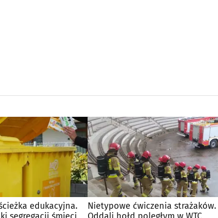
ścieżka edukacyjna.
Nietypowe ćwiczenia strażaków.
ki segregacji śmieci
Oddali hołd poległym w WTC