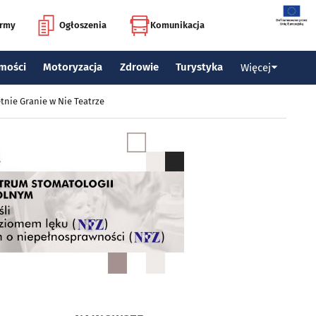
irmy
Ogłoszenia
Komunikacja
mości
Motoryzacja
Zdrowie
Turystyka
Więcej
tnie Granie w Nie Teatrze