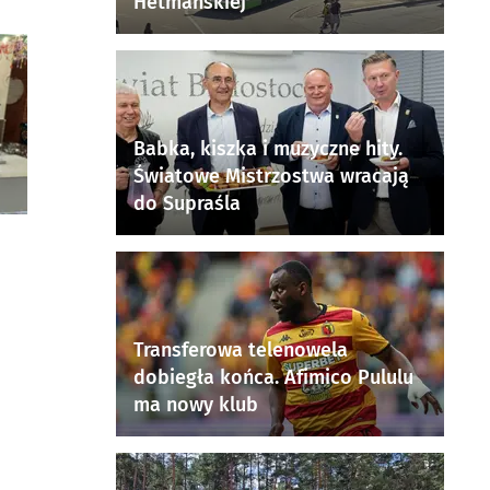
Hetmańskiej
Babka, kiszka i muzyczne hity.
Światowe Mistrzostwa wracają
do Supraśla
Transferowa telenowela
dobiegła końca. Afimico Pululu
ma nowy klub