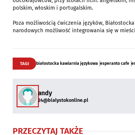
obcokrajowców, przy stołach m.in. angielskim, hi
polskim, włoskim i portugalskim.
Poza możliwością ćwiczenia języków, Białostock
narodowych możliwość integrowania się w mieście 
TAGI
białostocka kawiarnia językowa
esperanto cafe
e
andy
24@bialystokonline.pl
PRZECZYTAJ TAKŻE