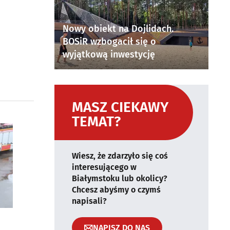
Nowy obiekt na Dojlidach.
BOSiR wzbogacił się o
wyjątkową inwestycję
MASZ CIEKAWY
TEMAT?
Wiesz, że zdarzyło się coś
interesującego w
Białymstoku lub okolicy?
Chcesz abyśmy o czymś
napisali?
NAPISZ DO NAS