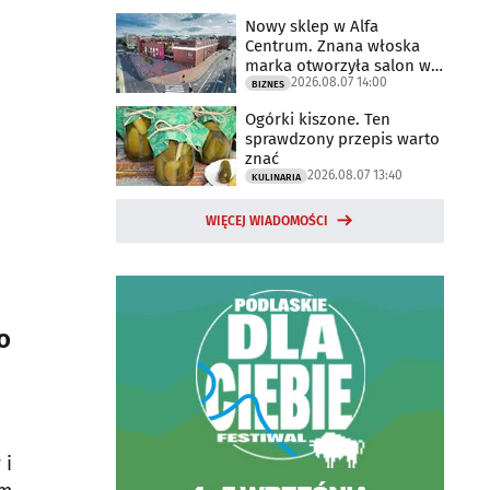
Nowy sklep w Alfa
Centrum. Znana włoska
marka otworzyła salon w
2026.08.07 14:00
Białymstoku
BIZNES
Ogórki kiszone. Ten
sprawdzony przepis warto
znać
2026.08.07 13:40
KULINARIA
WIĘCEJ WIADOMOŚCI
o
 i