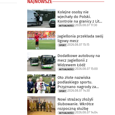
NAJNOWSZE
Kolejne osoby nie
wjechały do Polski.
Kontrole na granicy z Litwą
2026.08.07 17:30
trwają
AKTUALNOŚCI
Jagiellonia przekłada swój
ligowy mecz
2026.08.07 15:15
SPORT
Dodatkowe autobusy na
mecz Jagiellonii z
Widzewem Łódź
2026.08.07 15:00
AKTUALNOŚCI
Oto złote nazwiska
podlaskiego sportu.
Przyznano nagrody za
2026.08.07 14:30
2025 rok
SPORT
Nowi strażacy złożyli
ślubowanie. Wkrótce
rozpoczną służbę
2026.08.07 14:04
AKTUALNOŚCI