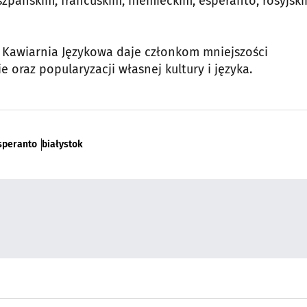
szpańskim, francuskim, niemieckim, esperanto, rosyjski
a Kawiarnia Językowa daje członkom mniejszości
oraz popularyzacji własnej kultury i języka.
speranto
białystok