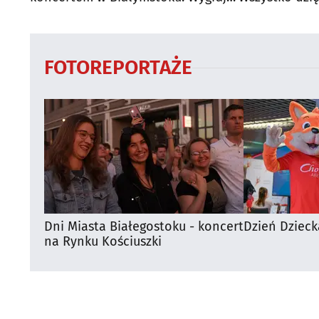
bilety
FOTOREPORTAŻE
Dni Miasta Białegostoku - koncert
Dzień Dzieck
na Rynku Kościuszki