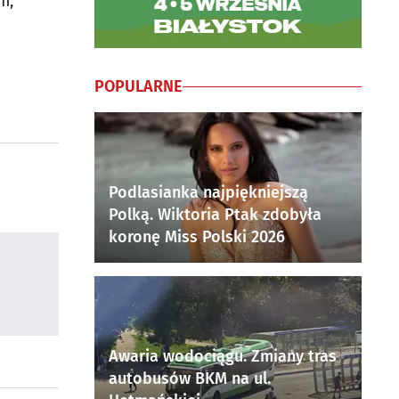
m,
POPULARNE
Podlasianka najpiękniejszą
Polką. Wiktoria Ptak zdobyła
koronę Miss Polski 2026
Awaria wodociągu. Zmiany tras
autobusów BKM na ul.