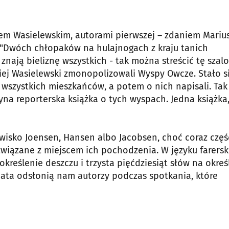
jem Wasielewskim, autorami pierwszej – zdaniem Mariu
 "Dwóch chłopaków na hulajnogach z kraju tanich
znają bieliznę wszystkich - tak można streścić tę szal
aciej Wasielewski zmonopolizowali Wyspy Owcze. Stało s
 wszystkich mieszkańców, a potem o nich napisali. Tak
dyna reporterska książka o tych wyspach. Jedna książka
sko Joensen, Hansen albo Jacobsen, choć coraz częś
 związane z miejscem ich pochodzenia. W języku farers
kreślenie deszczu i trzysta pięćdziesiąt słów na okreś
wiata odsłonią nam autorzy podczas spotkania, które