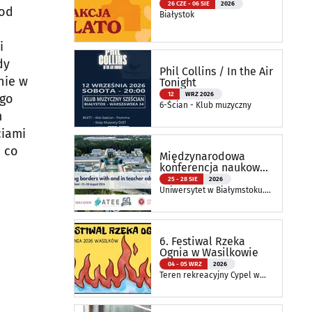
26 CZE - 06 SIE
2026
 od
Białystok
i
dy
Phil Collins / In the Air
nie w
Tonight
12
WRZ 2026
ego
6-Ścian - Klub muzyczny
m
ciami
e co
Międzynarodowa
konferencja naukowa
ATEE Annual
25 - 28 SIE
2026
Conference 2026
Uniwersytet w Białymstoku.
Wydział Nauk o Edukacji
6. Festiwal Rzeka
Ognia w Wasilkowie
04 - 05 WRZ
2026
Teren rekreacyjny Cypel w
Wasilkowie