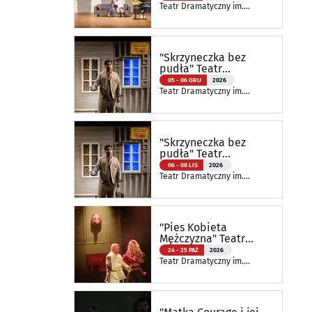
Teatr Dramatyczny im.
Aleksandra Węgierki
"Skrzyneczka bez
pudła" Teatr
Dramatyczny
05 - 06 GRU
2026
Teatr Dramatyczny im.
Aleksandra Węgierki
"Skrzyneczka bez
pudła" Teatr
Dramatyczny
06 - 08 LIS
2026
Teatr Dramatyczny im.
Aleksandra Węgierki
"Pies Kobieta
Mężczyzna" Teatr
Dramatyczny
24 - 25 PAŹ
2026
Teatr Dramatyczny im.
Aleksandra Węgierki