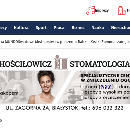
Imprezy
F
rezy
Kultura
Sport
Praca
Biznes
Nauka
Nierucho
eria MUNDO
Światowe Mistrzostwa w pieczeniu Babki i Kiszki Ziemniaczanej
Le
16