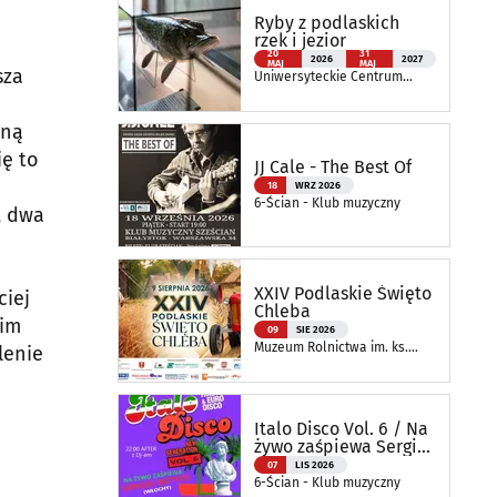
Ryby z podlaskich
rzek i jezior
20
31
2026
2027
MAJ
MAJ
sza
Uniwersyteckie Centrum
Przyrodnicze im. Prof.
Andrzeja Myrchy
oną
ię to
JJ Cale - The Best Of
18
WRZ 2026
6-Ścian - Klub muzyczny
, dwa
XXIV Podlaskie Święto
ciej
Chleba
kim
09
SIE 2026
Muzeum Rolnictwa im. ks.
lenie
Krzysztofa Kluka w
Ciechanowcu
Italo Disco Vol. 6 / Na
żywo zaśpiewa Sergio
Bettas
07
LIS 2026
6-Ścian - Klub muzyczny