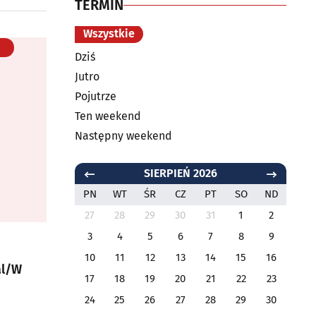
TERMIN
Wszystkie
Dziś
Jutro
Pojutrze
Ten weekend
Następny weekend
SIERPIEŃ 2026
PN
WT
ŚR
CZ
PT
SO
ND
27
28
29
30
31
1
2
3
4
5
6
7
8
9
10
11
12
13
14
15
16
al/W
17
18
19
20
21
22
23
24
25
26
27
28
29
30