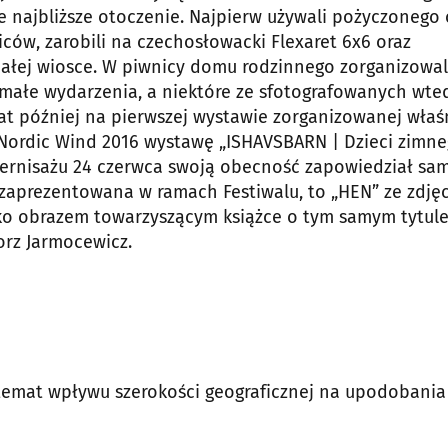
je najbliższe otoczenie. Najpierw używali pożyczonego
ców, zarobili na czechosłowacki Flexaret 6x6 oraz
całej wiosce. W piwnicy domu rodzinnego zorganizowal
i małe wydarzenia, a niektóre ze sfotografowanych wte
 lat później na pierwszej wystawie zorganizowanej właś
al.Nordic Wind 2016 wystawę „ISHAVSBARN | Dzieci zimn
wernisażu 24 czerwca swoją obecność zapowiedział sa
 zaprezentowana w ramach Festiwalu, to „HEN” ze zdję
jako obrazem towarzyszącym książce o tym samym tytul
rz Jarmocewicz.
 temat wpływu szerokości geograficznej na upodobania