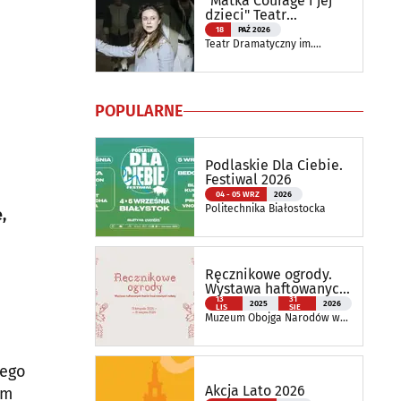
"Matka Courage i jej
dzieci" Teatr
Dramatyczny
18
PAŹ 2026
Teatr Dramatyczny im.
Aleksandra Węgierki
POPULARNE
Podlaskie Dla Ciebie.
Festiwal 2026
04 - 05 WRZ
2026
Politechnika Białostocka
,
Ręcznikowe ogrody.
Wystawa haftowanych
tkanin inspirowanych
13
31
2025
2026
LIS
SIE
naturą
Muzeum Obojga Narodów w
Bielsku Podlaskim Oddział
Muzeum Podlaskiego w
Białymstoku
nego
Akcja Lato 2026
em