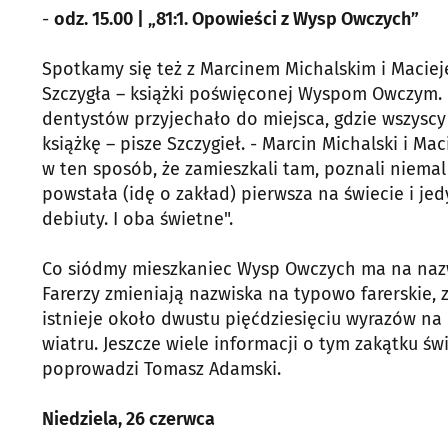
-
odz. 15.00 | „81:1. Opowieści z Wysp Owczych”
Spotkamy się też z Marcinem Michalskim i Macie
Szczygła – książki poświęconej Wyspom Owczym.
dentystów przyjechało do miejsca, gdzie wszyscy 
książkę – pisze Szczygieł. - Marcin Michalski i M
w ten sposób, że zamieszkali tam, poznali niemal
powstała (idę o zakład) pierwsza na świecie i je
debiuty. I oba świetne".
Co siódmy mieszkaniec Wysp Owczych ma na nazwi
Farerzy zmieniają nazwiska na typowo farerskie,
istnieje około dwustu pięćdziesięciu wyrazów na o
wiatru. Jeszcze wiele informacji o tym zakątku ś
poprowadzi Tomasz Adamski.
Niedziela, 26 czerwca