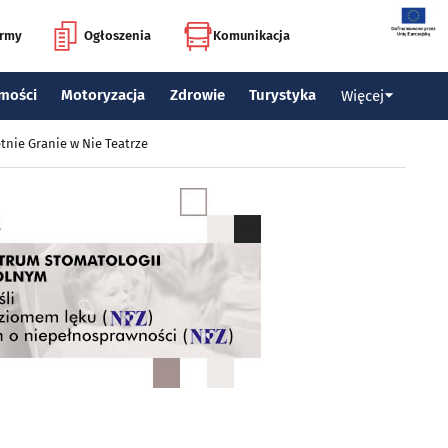
irmy
Ogłoszenia
Komunikacja
mości
Motoryzacja
Zdrowie
Turystyka
Więcej
tnie Granie w Nie Teatrze