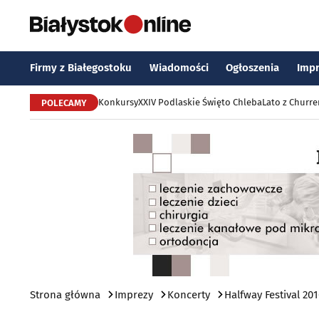
Firmy z Białegostoku
Wiadomości
Ogłoszenia
Imp
Konkursy
XXIV Podlaskie Święto Chleba
Lato z Churr
POLECAMY
Strona główna
Imprezy
Koncerty
Halfway Festival 20