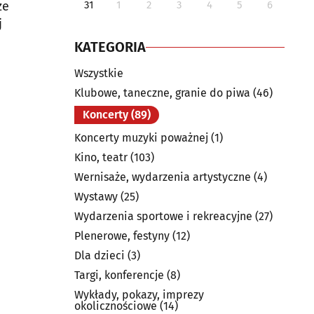
ze
31
1
2
3
4
5
6
j
KATEGORIA
Wszystkie
Klubowe, taneczne, granie do piwa
(46)
Koncerty
(89)
Koncerty muzyki poważnej
(1)
Kino, teatr
(103)
Wernisaże, wydarzenia artystyczne
(4)
Wystawy
(25)
Wydarzenia sportowe i rekreacyjne
(27)
Plenerowe, festyny
(12)
Dla dzieci
(3)
Targi, konferencje
(8)
Wykłady, pokazy, imprezy
okolicznościowe
(14)