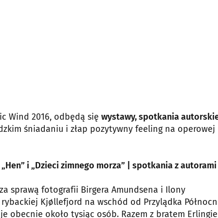
ic Wind 2016, odbędą się
wystawy, spotkania autorskie
andzkim śniadaniu i złap pozytywny feeling na operowej
: „Hen” i „Dzieci zimnego morza” | spotkania z autorami
za sprawą fotografii Birgera Amundsena i Ilony
 rybackiej Kjøllefjord na wschód od Przylądka Północ
uje obecnie około tysiąc osób. Razem z bratem Erlingi