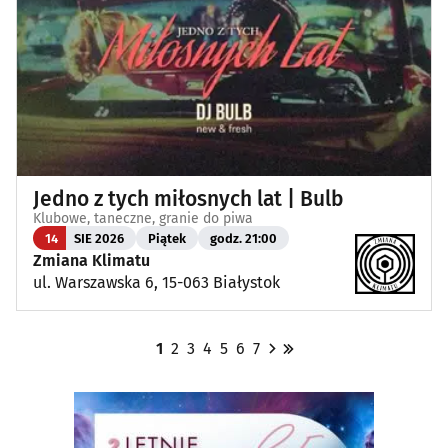
Jedno z tych miłosnych lat | Bulb
Klubowe, taneczne, granie do piwa
14
SIE 2026
Piątek
godz. 21:00
Zmiana Klimatu
ul. Warszawska 6, 15-063 Białystok
1
2
3
4
5
6
7