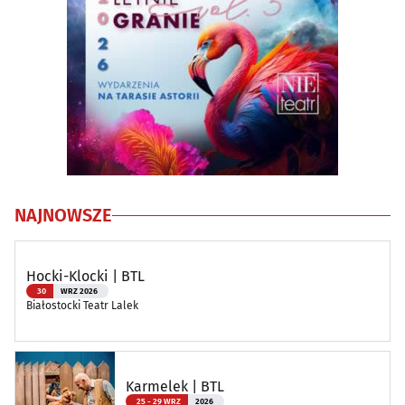
NAJNOWSZE
Hocki-Klocki | BTL
30
WRZ 2026
Białostocki Teatr Lalek
Karmelek | BTL
25 - 29 WRZ
2026