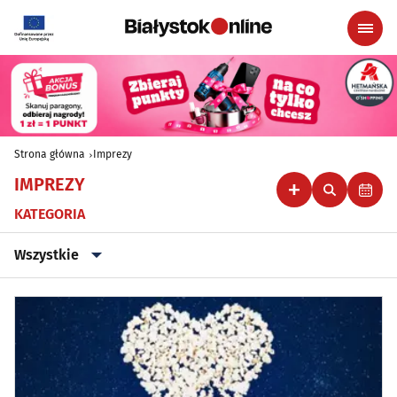
Strona główna
Imprezy
IMPREZY
KATEGORIA
Wszystkie
Wszystkie
Klubowe, taneczne, granie do piwa
(44)
Koncerty
(87)