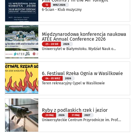
12
WRZ 2026
6-Ścian - Klub muzyczny
Międzynarodowa konferencja naukowa
ATEE Annual Conference 2026
25 - 28 SIE
2026
Uniwersytet w Białymstoku. Wydział Nauk o
Edukacji
6. Festiwal Rzeka Ognia w Wasilkowie
04 - 05 WRZ
2026
Teren rekreacyjny Cypel w Wasilkowie
Ryby z podlaskich rzek i jezior
20 MAJ
2026
31 MAJ
2027
Uniwersyteckie Centrum Przyrodnicze im. Prof.
Andrzeja Myrchy