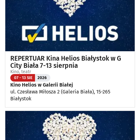
Koncerty muzyki poważnej
(1)
Kino, teatr
(111)
Wernisaże, wydarzenia artystyczne
(3)
REPERTUAR Kina Helios Białystok w G
Wystawy
(24)
City Biała 7-13 sierpnia
Kino, teatr
Wydarzenia sportowe i rekreacyjne
(23)
07 - 13 SIE
2026
Kino Helios w Galerii Białej
ul. Czesława Miłosza 2 (Galeria Biała), 15-265
Plenerowe, festyny
(11)
Białystok
Dla dzieci
(3)
Targi, konferencje
(8)