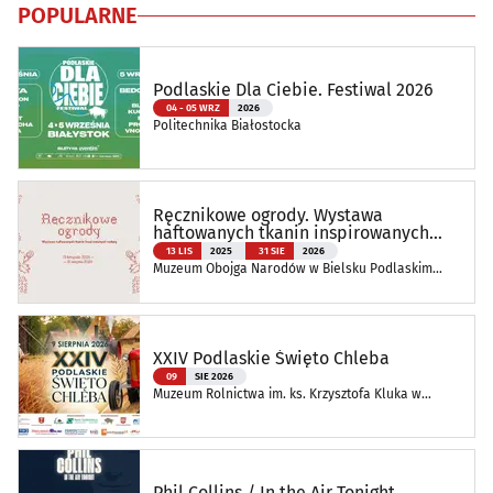
POPULARNE
Podlaskie Dla Ciebie. Festiwal 2026
04 - 05 WRZ
2026
Politechnika Białostocka
Ręcznikowe ogrody. Wystawa
haftowanych tkanin inspirowanych
naturą
13 LIS
2025
31 SIE
2026
Muzeum Obojga Narodów w Bielsku Podlaskim
Oddział Muzeum Podlaskiego w Białymstoku
XXIV Podlaskie Święto Chleba
09
SIE 2026
Muzeum Rolnictwa im. ks. Krzysztofa Kluka w
Ciechanowcu
Phil Collins / In the Air Tonight