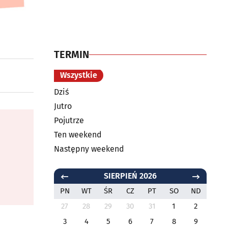
TERMIN
Wszystkie
Dziś
Jutro
Pojutrze
Ten weekend
Następny weekend
SIERPIEŃ 2026
PN
WT
ŚR
CZ
PT
SO
ND
27
28
29
30
31
1
2
3
4
5
6
7
8
9