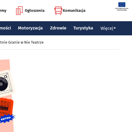
irmy
Ogłoszenia
Komunikacja
mości
Motoryzacja
Zdrowie
Turystyka
Więcej
tnie Granie w Nie Teatrze