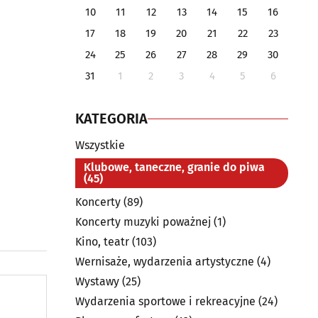
10
11
12
13
14
15
16
17
18
19
20
21
22
23
24
25
26
27
28
29
30
31
1
2
3
4
5
6
KATEGORIA
Wszystkie
Klubowe, taneczne, granie do piwa
(45)
Koncerty
(89)
Koncerty muzyki poważnej
(1)
Kino, teatr
(103)
Wernisaże, wydarzenia artystyczne
(4)
Wystawy
(25)
Wydarzenia sportowe i rekreacyjne
(24)