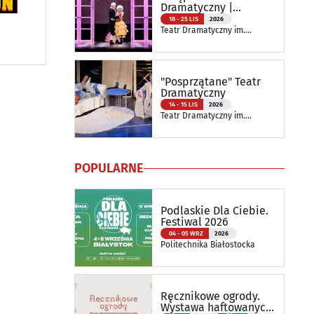
Dramatyczny |
Spektakl Szkolny
18 - 25 LIS
2026
Teatr Dramatyczny im.
Aleksandra Węgierki
"Posprzątane" Teatr
Dramatyczny
14 - 15 LIS
2026
Teatr Dramatyczny im.
Aleksandra Węgierki
POPULARNE
Podlaskie Dla Ciebie.
Festiwal 2026
04 - 05 WRZ
2026
Politechnika Białostocka
Ręcznikowe ogrody.
Wystawa haftowanych