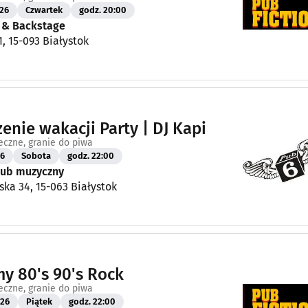
26
Czwartek
godz. 20:00
n & Backstage
1, 15-093 Białystok
enie wakacji Party | DJ Kapi
eczne, granie do piwa
26
Sobota
godz. 22:00
Klub muzyczny
ska 34, 15-063 Białystok
y 80's 90's Rock
eczne, granie do piwa
26
Piątek
godz. 22:00