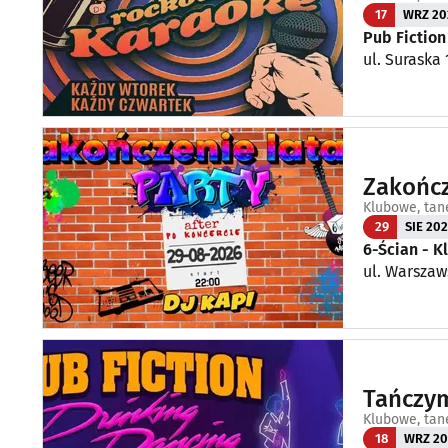
17
WRZ 20
Pub Fictio
ul. Suraska 
Zakończ
Klubowe, tan
29
SIE 20
6-Ścian - 
ul. Warszaw
Tańczym
Klubowe, tan
18
WRZ 20