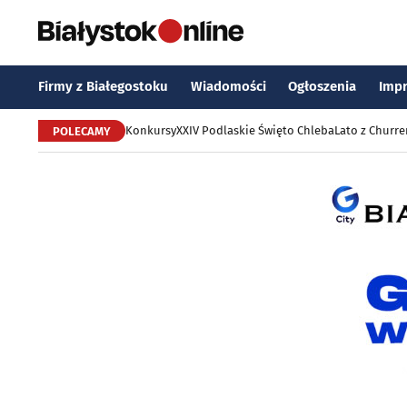
Firmy z Białegostoku
Wiadomości
Ogłoszenia
Imp
Konkursy
XXIV Podlaskie Święto Chleba
Lato z Churr
POLECAMY