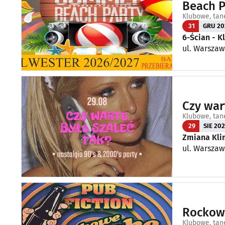
Beach P
Klubowe, tan
31
GRU 20
6-Ścian - 
ul. Warszaw
Czy war
Klubowe, tan
29
SIE 20
Zmiana Kli
ul. Warszaw
Rockowe
Klubowe, tan