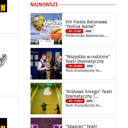
NAJNOWSZE
VIII Fiesta Balonowa
"Dolina Narwi"
20 - 21 SIE
2026
Politechnika Białostocka.
Wydział Elektryczny
"Wszystko w rodzinie"
Teatr Dramatyczny
18 - 20 GRU
2026
Teatr Dramatyczny im.
Aleksandra Węgierki
"Królowa Śniegu" Teatr
Dramatyczny |
Spektakl Szkolny
09 - 11 GRU
2026
Teatr Dramatyczny im.
Aleksandra Węgierki
"Skąpiec" Teatr