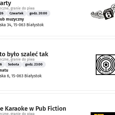
arty
eczne, granie do piwa
26
Czwartek
godz. 20:00
Klub muzyczny
ska 34, 15-063 Białystok
to było szaleć tak
eczne, granie do piwa
26
Sobota
godz. 23:00
matu
ska 6, 15-063 Białystok
 Karaoke w Pub Fiction
eczne, granie do piwa