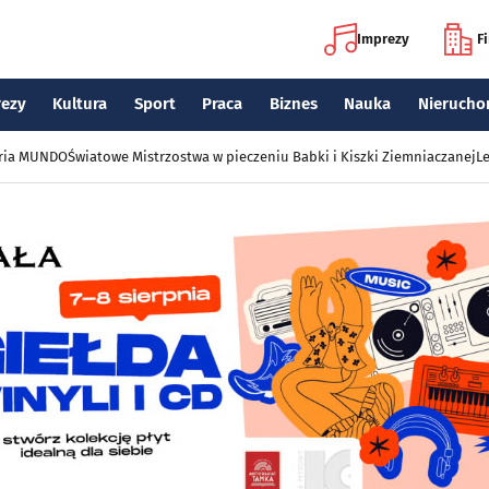
Imprezy
F
rezy
Kultura
Sport
Praca
Biznes
Nauka
Nierucho
eria MUNDO
Światowe Mistrzostwa w pieczeniu Babki i Kiszki Ziemniaczanej
Le