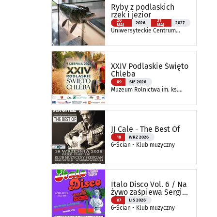
Ryby z podlaskich
rzek i jezior
20
31
2026
2027
MAJ
MAJ
Uniwersyteckie Centrum
Przyrodnicze im. Prof.
Andrzeja Myrchy
XXIV Podlaskie Święto
Chleba
09
SIE 2026
Muzeum Rolnictwa im. ks.
Krzysztofa Kluka w
Ciechanowcu
JJ Cale - The Best Of
18
WRZ 2026
6-Ścian - Klub muzyczny
Italo Disco Vol. 6 / Na
żywo zaśpiewa Sergio
Bettas
07
LIS 2026
6-Ścian - Klub muzyczny