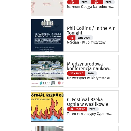
tkanin inspirowanych
13
31
2025
2026
LIS
SIE
naturą
Muzeum Obojga Narodów w
Bielsku Podlaskim Oddział
Muzeum Podlaskiego w
Białymstoku
Phil Collins / In the Air
Tonight
12
WRZ 2026
6-Ścian - Klub muzyczny
Międzynarodowa
konferencja naukowa
ATEE Annual
25 - 28 SIE
2026
Conference 2026
Uniwersytet w Białymstoku.
Wydział Nauk o Edukacji
6. Festiwal Rzeka
Ognia w Wasilkowie
04 - 05 WRZ
2026
Teren rekreacyjny Cypel w
Wasilkowie