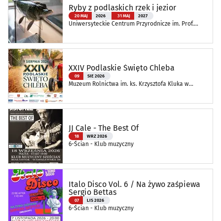
Ryby z podlaskich rzek i jezior
20 MAJ
2026
31 MAJ
2027
Uniwersyteckie Centrum Przyrodnicze im. Prof.
Andrzeja Myrchy
XXIV Podlaskie Święto Chleba
09
SIE 2026
Muzeum Rolnictwa im. ks. Krzysztofa Kluka w
Ciechanowcu
JJ Cale - The Best Of
18
WRZ 2026
6-Ścian - Klub muzyczny
Italo Disco Vol. 6 / Na żywo zaśpiewa
Sergio Bettas
07
LIS 2026
6-Ścian - Klub muzyczny