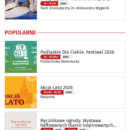
14 - 15 LIS
2026
Teatr Dramatyczny im. Aleksandra Węgierki
POPULARNE
Podlaskie Dla Ciebie. Festiwal 2026
04 - 05 WRZ
2026
Politechnika Białostocka
Akcja Lato 2026
26 CZE - 06 SIE
2026
Białystok
Ręcznikowe ogrody. Wystawa
haftowanych tkanin inspirowanych
naturą
13 LIS
2025
31 SIE
2026