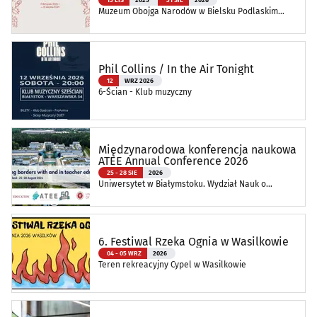
Muzeum Obojga Narodów w Bielsku Podlaskim
Oddział Muzeum Podlaskiego w Białymstoku
Phil Collins / In the Air Tonight
12
WRZ 2026
6-Ścian - Klub muzyczny
Międzynarodowa konferencja naukowa
ATEE Annual Conference 2026
25 - 28 SIE
2026
Uniwersytet w Białymstoku. Wydział Nauk o
Edukacji
6. Festiwal Rzeka Ognia w Wasilkowie
04 - 05 WRZ
2026
Teren rekreacyjny Cypel w Wasilkowie