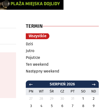
TERMIN
Wszystkie
Dziś
Jutro
Pojutrze
Ten weekend
Następny weekend
SIERPIEŃ 2026
PN
WT
ŚR
CZ
PT
SO
ND
27
28
29
30
31
1
2
3
4
5
6
7
8
9