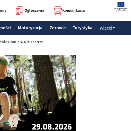
irmy
Ogłoszenia
Komunikacja
mości
Motoryzacja
Zdrowie
Turystyka
Więcej
tnie Granie w Nie Teatrze