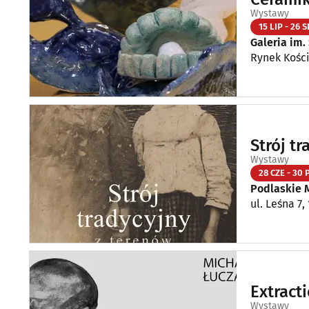
Wystawy
15 LIP - 26 S
Galeria im.
Rynek Kości
Strój t
Wystawy
28 CZE - 30 
Podlaskie 
ul. Leśna 7
Extract
Wystawy