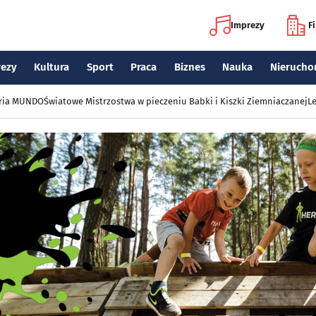
Imprezy
F
rezy
Kultura
Sport
Praca
Biznes
Nauka
Nierucho
eria MUNDO
Światowe Mistrzostwa w pieczeniu Babki i Kiszki Ziemniaczanej
Le