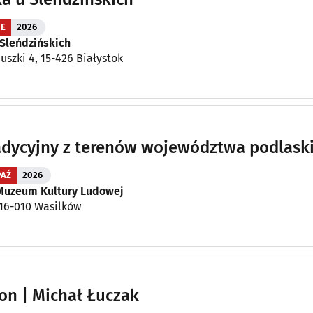
IE
2026
 Sleńdzińskich
uszki 4, 15-426 Białystok
radycyjny z terenów województwa podlask
PAŹ
2026
Muzeum Kultury Ludowej
, 16-010 Wasilków
ion | Michał Łuczak