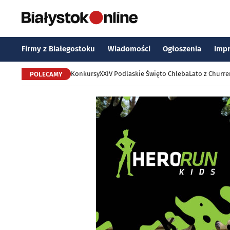
Firmy z Białegostoku
Wiadomości
Ogłoszenia
Imp
Konkursy
XXIV Podlaskie Święto Chleba
Lato z Churr
POLECAMY