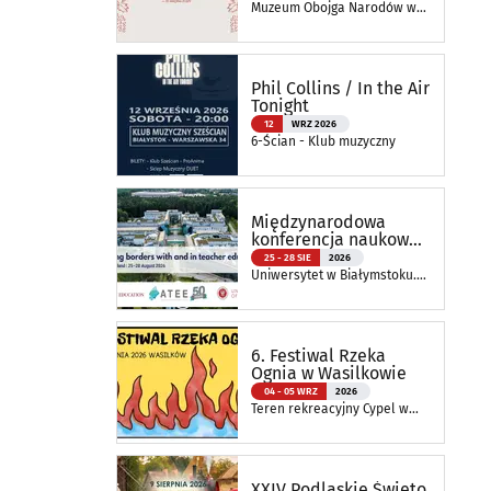
naturą
Muzeum Obojga Narodów w
Bielsku Podlaskim Oddział
Muzeum Podlaskiego w
Białymstoku
Phil Collins / In the Air
Tonight
12
WRZ 2026
6-Ścian - Klub muzyczny
Międzynarodowa
konferencja naukowa
ATEE Annual
25 - 28 SIE
2026
Conference 2026
Uniwersytet w Białymstoku.
Wydział Nauk o Edukacji
6. Festiwal Rzeka
Ognia w Wasilkowie
04 - 05 WRZ
2026
Teren rekreacyjny Cypel w
Wasilkowie
XXIV Podlaskie Święto