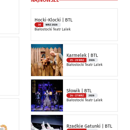
NAJNOWSZE
Hocki-Klocki | BTL
30
WRZ 2026
Białostocki Teatr Lalek
Karmelek | BTL
25 - 29 WRZ
2026
Białostocki Teatr Lalek
Słowik | BTL
24 - 27 WRZ
2026
Białostocki Teatr Lalek
Rzadkie Gatunki | BTL