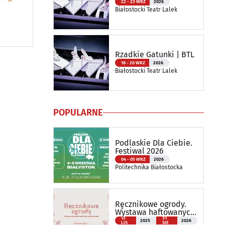
22 - 23 WRZ
2026
Białostocki Teatr Lalek
Rzadkie Gatunki | BTL
18 - 20 WRZ
2026
Białostocki Teatr Lalek
POPULARNE
Podlaskie Dla Ciebie.
Festiwal 2026
04 - 05 WRZ
2026
Politechnika Białostocka
Ręcznikowe ogrody.
Wystawa haftowanych
tkanin inspirowanych
13
31
2025
2026
LIS
SIE