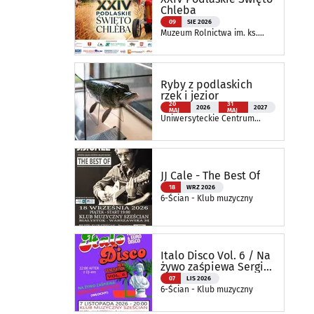
Chleba
09
SIE 2026
Muzeum Rolnictwa im. ks.
Krzysztofa Kluka w
Ciechanowcu
Ryby z podlaskich
rzek i jezior
20
31
2026
2027
MAJ
MAJ
Uniwersyteckie Centrum
Przyrodnicze im. Prof.
Andrzeja Myrchy
JJ Cale - The Best Of
18
WRZ 2026
6-Ścian - Klub muzyczny
Italo Disco Vol. 6 / Na
żywo zaśpiewa Sergio
Bettas
07
LIS 2026
6-Ścian - Klub muzyczny