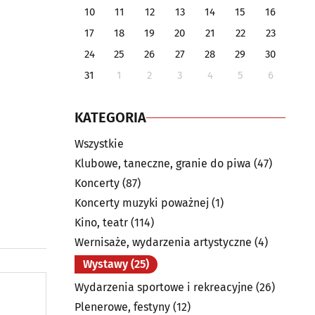
10
11
12
13
14
15
16
17
18
19
20
21
22
23
24
25
26
27
28
29
30
31
1
2
3
4
5
6
KATEGORIA
Wszystkie
Klubowe, taneczne, granie do piwa
(47)
Koncerty
(87)
Koncerty muzyki poważnej
(1)
Kino, teatr
(114)
Wernisaże, wydarzenia artystyczne
(4)
Wystawy
(25)
Wydarzenia sportowe i rekreacyjne
(26)
Plenerowe, festyny
(12)