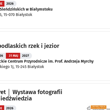
IE
2026
 Sleńdzińskich w Białymstoku
 5, 15-070 Białystok
odlaskich rzek i jezior
26
31 MAJ
2027
kie Centrum Przyrodnicze im. Prof. Andrzeja Myrchy
kiego 1J, 15-245 Białystok
ret │ Wystawa fotografii
Niedźwiedzia
IE
2026