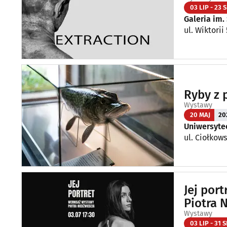
03 LIP - 23 S
Galeria im.
ul. Wiktorii
Ryby z p
Wystawy
20 MAJ
20
Uniwersytec
ul. Ciołkows
Jej port
Piotra 
Wystawy
03 LIP - 31 S