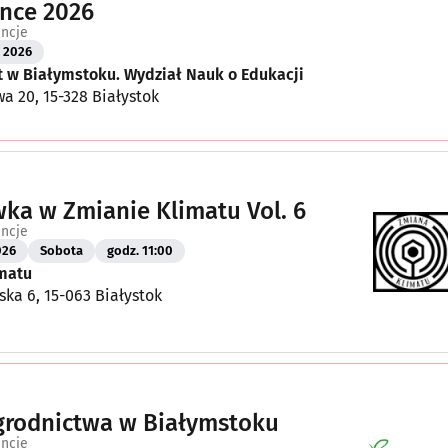
nce 2026
encje
2026
t w Białymstoku. Wydział Nauk o Edukacji
wa 20, 15-328 Białystok
ka w Zmianie Klimatu Vol. 6
encje
026
Sobota
godz. 11:00
matu
ska 6, 15-063 Białystok
grodnictwa w Białymstoku
encje