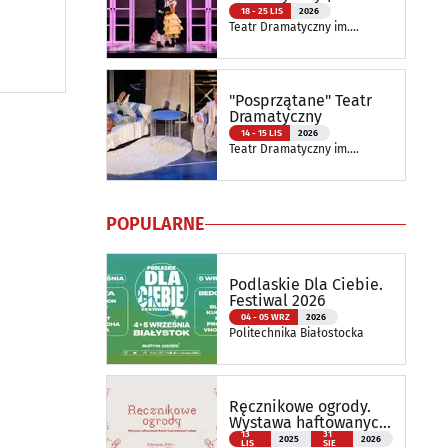
Spektakl Szkolny
18 - 25 LIS
2026
Teatr Dramatyczny im.
Aleksandra Węgierki
"Posprzątane" Teatr
Dramatyczny
14 - 15 LIS
2026
Teatr Dramatyczny im.
Aleksandra Węgierki
POPULARNE
Podlaskie Dla Ciebie.
Festiwal 2026
04 - 05 WRZ
2026
Politechnika Białostocka
Ręcznikowe ogrody.
Wystawa haftowanych
tkanin inspirowanych
13
31
2025
2026
LIS
SIE