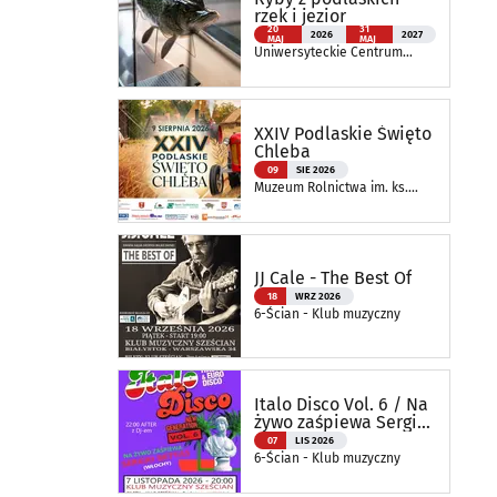
rzek i jezior
20
31
2026
2027
MAJ
MAJ
Uniwersyteckie Centrum
Przyrodnicze im. Prof.
Andrzeja Myrchy
XXIV Podlaskie Święto
Chleba
09
SIE 2026
Muzeum Rolnictwa im. ks.
Krzysztofa Kluka w
Ciechanowcu
JJ Cale - The Best Of
18
WRZ 2026
6-Ścian - Klub muzyczny
Italo Disco Vol. 6 / Na
żywo zaśpiewa Sergio
Bettas
07
LIS 2026
6-Ścian - Klub muzyczny