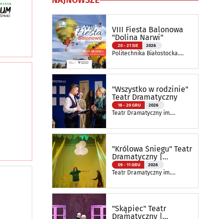
NAJNOWSZE
VIII Fiesta Balonowa
"Dolina Narwi"
20 - 21 SIE
2026
Politechnika Białostocka.
Wydział Elektryczny
"Wszystko w rodzinie"
Teatr Dramatyczny
18 - 20 GRU
2026
Teatr Dramatyczny im.
Aleksandra Węgierki
"Królowa Śniegu" Teatr
Dramatyczny |
Spektakl Szkolny
09 - 11 GRU
2026
Teatr Dramatyczny im.
Aleksandra Węgierki
"Skąpiec" Teatr
Dramatyczny |