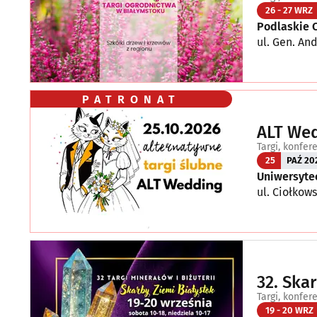
26 - 27 WRZ
Podlaskie 
ul. Gen. And
PATRONAT
ALT Wed
Targi, konfer
25
PAŹ 20
Uniwersytec
ul. Ciołkow
32. Skar
Targi, konfer
19 - 20 WRZ