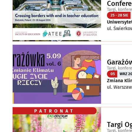
Confere
Targi, konfer
25 - 28 SIE
Uniwersyte
ul. Świerko
Garażów
Targi, konfer
05
WRZ 2
Zmiana Kli
ul. Warszaw
PATRONAT
Targi O
Targi, konfer