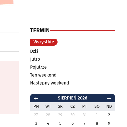
TERMIN
Wszystkie
Dziś
Jutro
Pojutrze
Ten weekend
Następny weekend
SIERPIEŃ 2026
PN
WT
ŚR
CZ
PT
SO
ND
27
28
29
30
31
1
2
3
4
5
6
7
8
9