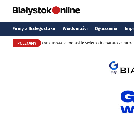
Firmy z Białegostoku
Wiadomości
Ogłoszenia
Imp
Konkursy
XXIV Podlaskie Święto Chleba
Lato z Churr
POLECAMY