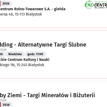
2026
Centrum Rolno-Towarowe S.A. - giełda
ersa 40, 15-113 Białystok
ding - Alternatywne Targi Ślubne
encje
26
Niedziela
godz. 11:00
kie Centrum Kultury i Nauki
skiego 1N, 15-245 Białystok
by Ziemi - Targi Minerałów i Biżuterii
encje
2026