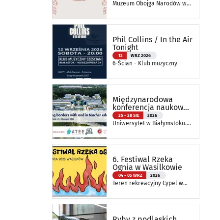
naturą
Muzeum Obojga Narodów w
Bielsku Podlaskim Oddział
Muzeum Podlaskiego w
Białymstoku
Phil Collins / In the Air
Tonight
12
WRZ 2026
6-Ścian - Klub muzyczny
Międzynarodowa
konferencja naukowa
ATEE Annual
25 - 28 SIE
2026
Conference 2026
Uniwersytet w Białymstoku.
Wydział Nauk o Edukacji
6. Festiwal Rzeka
Ognia w Wasilkowie
04 - 05 WRZ
2026
Teren rekreacyjny Cypel w
Wasilkowie
Ryby z podlaskich