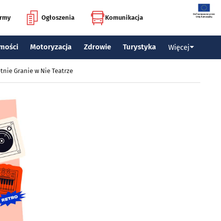
irmy
Ogłoszenia
Komunikacja
mości
Motoryzacja
Zdrowie
Turystyka
Więcej
tnie Granie w Nie Teatrze