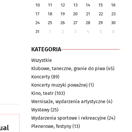
10
11
12
13
14
15
16
17
18
19
20
21
22
23
24
25
26
27
28
29
30
31
1
2
3
4
5
6
KATEGORIA
Wszystkie
Klubowe, taneczne, granie do piwa
(45)
Koncerty
(89)
Koncerty muzyki poważnej
(1)
Kino, teatr
(103)
Wernisaże, wydarzenia artystyczne
(4)
Wystawy
(25)
Wydarzenia sportowe i rekreacyjne
(24)
Plenerowe, festyny
(13)
ual