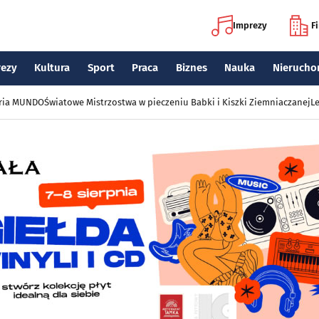
Imprezy
F
rezy
Kultura
Sport
Praca
Biznes
Nauka
Nierucho
eria MUNDO
Światowe Mistrzostwa w pieczeniu Babki i Kiszki Ziemniaczanej
Le