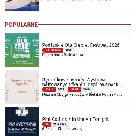
POPULARNE
Podlaskie Dla Ciebie. Festiwal 2026
04 - 05 WRZ
2026
Politechnika Białostocka
Ręcznikowe ogrody. Wystawa
haftowanych tkanin inspirowanych
naturą
13 LIS
2025
31 SIE
2026
Muzeum Obojga Narodów w Bielsku Podlaskim
Oddział Muzeum Podlaskiego w Białymstoku
Phil Collins / In the Air Tonight
12
WRZ 2026
6-Ścian - Klub muzyczny