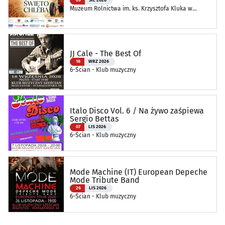
09
SIE 2026
Muzeum Rolnictwa im. ks. Krzysztofa Kluka w
Ciechanowcu
JJ Cale - The Best Of
18
WRZ 2026
6-Ścian - Klub muzyczny
Italo Disco Vol. 6 / Na żywo zaśpiewa
Sergio Bettas
07
LIS 2026
6-Ścian - Klub muzyczny
Mode Machine (IT) European Depeche
Mode Tribute Band
26
LIS 2026
6-Ścian - Klub muzyczny