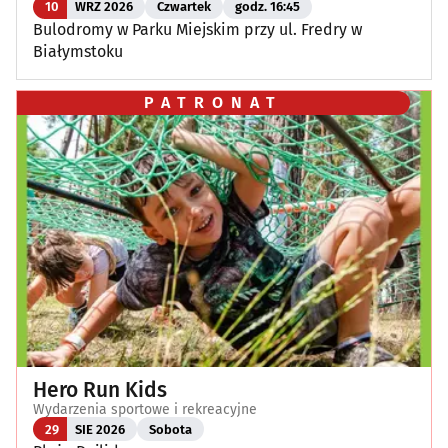
10
WRZ 2026
Czwartek
godz. 16:45
Bulodromy w Parku Miejskim przy ul. Fredry w
Białymstoku
PATRONAT
Hero Run Kids
Wydarzenia sportowe i rekreacyjne
29
SIE 2026
Sobota