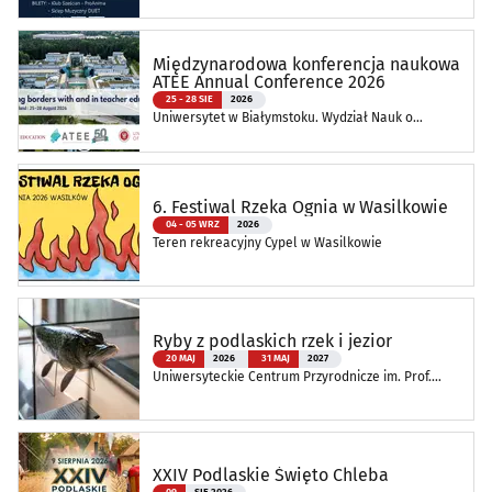
Międzynarodowa konferencja naukowa
ATEE Annual Conference 2026
25 - 28 SIE
2026
Uniwersytet w Białymstoku. Wydział Nauk o
Edukacji
6. Festiwal Rzeka Ognia w Wasilkowie
04 - 05 WRZ
2026
Teren rekreacyjny Cypel w Wasilkowie
Ryby z podlaskich rzek i jezior
20 MAJ
2026
31 MAJ
2027
Uniwersyteckie Centrum Przyrodnicze im. Prof.
Andrzeja Myrchy
XXIV Podlaskie Święto Chleba