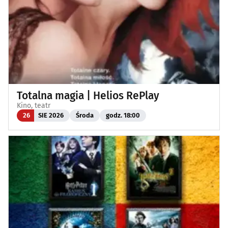
Totalna magia | Helios RePlay
Kino, teatr
26
SIE 2026
Środa
godz. 18:00