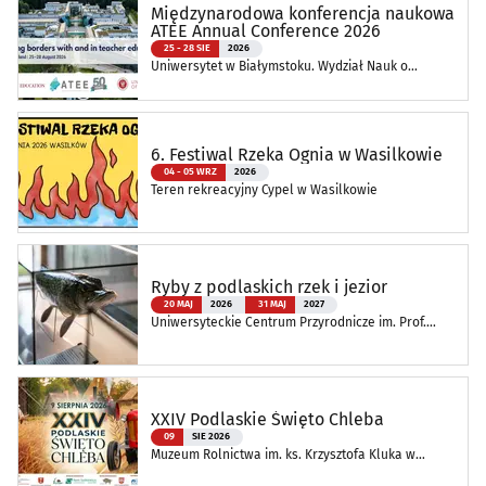
Międzynarodowa konferencja naukowa
ATEE Annual Conference 2026
25 - 28 SIE
2026
Uniwersytet w Białymstoku. Wydział Nauk o
Edukacji
6. Festiwal Rzeka Ognia w Wasilkowie
04 - 05 WRZ
2026
Teren rekreacyjny Cypel w Wasilkowie
Ryby z podlaskich rzek i jezior
20 MAJ
2026
31 MAJ
2027
Uniwersyteckie Centrum Przyrodnicze im. Prof.
Andrzeja Myrchy
XXIV Podlaskie Święto Chleba
09
SIE 2026
Muzeum Rolnictwa im. ks. Krzysztofa Kluka w
Ciechanowcu