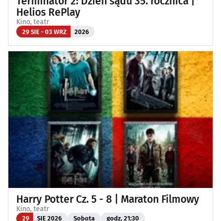
Terminator 2: Dzień sądu 35. rocznica |
Helios RePlay
Kino, teatr
29 SIE - 03 WRZ
2026
Harry Potter Cz. 5 - 8 | Maraton Filmowy
Kino, teatr
29
SIE 2026
Sobota
godz. 21:30