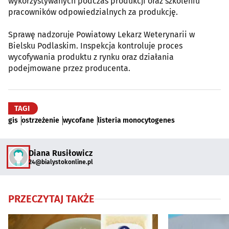
wykorzystywanych podczas produkcji oraz szkoleniu
pracowników odpowiedzialnych za produkcję.
Sprawę nadzoruje Powiatowy Lekarz Weterynarii w
Bielsku Podlaskim. Inspekcja kontroluje proces
wycofywania produktu z rynku oraz działania
podejmowane przez producenta.
TAGI
gis
ostrzeżenie
wycofane
listeria monocytogenes
Diana Rusiłowicz
24@bialystokonline.pl
PRZECZYTAJ TAKŻE