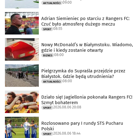
09:00
AKTUALNOŚCI
Adrian Siemieniec po starciu z Rangers FC:
Czuć było atmosferę dużego meczu
08:55
SPORT
Nowy McDonald’s w Białymstoku. Wiadomo,
gdzie i kiedy zostanie otwarty
08:00
BIZNES
Pielgrzymka do Supraśla przejdzie przez
Białystok. Gdzie będą utrudnienia?
08:00
AKTUALNOŚCI
Działo się! Jagiellonia pokonała Rangers FC!
Szmyt bohaterem
2026.08.06 20:08
SPORT
Rozlosowano pary I rundy STS Pucharu
Polski
2026.08.06 18:44
SPORT