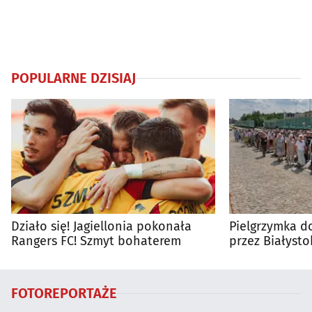
POPULARNE DZISIAJ
Działo się! Jagiellonia pokonała
Pielgrzymka do
Rangers FC! Szmyt bohaterem
przez Białysto
utrudnienia?
FOTOREPORTAŻE