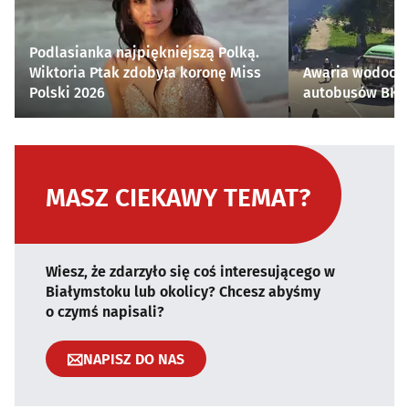
Podlasianka najpiękniejszą Polką.
Wiktoria Ptak zdobyła koronę Miss
Awaria wodocią
Polski 2026
autobusów BKM 
MASZ CIEKAWY TEMAT?
Wiesz, że zdarzyło się coś interesującego w
Białymstoku lub okolicy? Chcesz abyśmy
o czymś napisali?
NAPISZ DO NAS