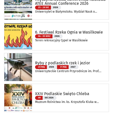
ATEE Annual Conference 2026
25 - 28 SIE
2026
Uniwersytet w Białymstoku. Wydział Nauk o
Edukacji
6. Festiwal Rzeka Ognia w Wasilkowie
04 - 05 WRZ
2026
Teren rekreacyjny Cypel w Wasilkowie
Ryby z podlaskich rzek i jezior
20 MAJ
2026
31 MAJ
2027
Uniwersyteckie Centrum Przyrodnicze im. Prof.
Andrzeja Myrchy
XXIV Podlaskie Święto Chleba
09
SIE 2026
Muzeum Rolnictwa im. ks. Krzysztofa Kluka w
Ciechanowcu