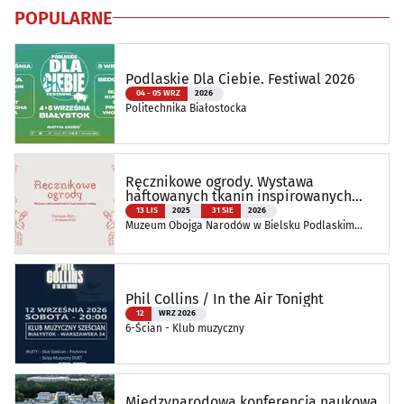
POPULARNE
Podlaskie Dla Ciebie. Festiwal 2026
04 - 05 WRZ
2026
Politechnika Białostocka
Ręcznikowe ogrody. Wystawa
haftowanych tkanin inspirowanych
naturą
13 LIS
2025
31 SIE
2026
Muzeum Obojga Narodów w Bielsku Podlaskim
Oddział Muzeum Podlaskiego w Białymstoku
Phil Collins / In the Air Tonight
12
WRZ 2026
6-Ścian - Klub muzyczny
Międzynarodowa konferencja naukowa