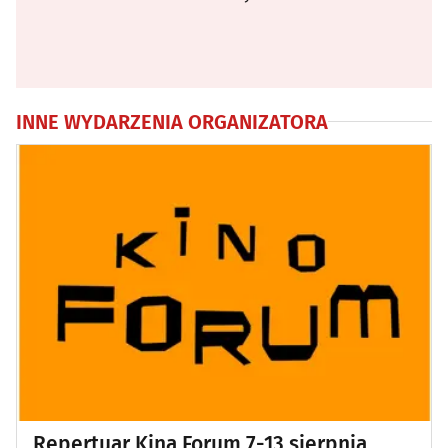
INNE WYDARZENIA ORGANIZATORA
Repertuar Kina Forum 7-13 sierpnia