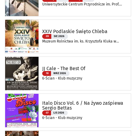
Uniwersyteckie Centrum Przyrodnicze im. Prof.
Andrzeja Myrchy
XXIV Podlaskie Święto Chleba
09
SIE 2026
Muzeum Rolnictwa im. ks. Krzysztofa Kluka w
Ciechanowcu
JJ Cale - The Best Of
18
WRZ 2026
6-Ścian - Klub muzyczny
Italo Disco Vol. 6 / Na żywo zaśpiewa
Sergio Bettas
07
LIS 2026
6-Ścian - Klub muzyczny