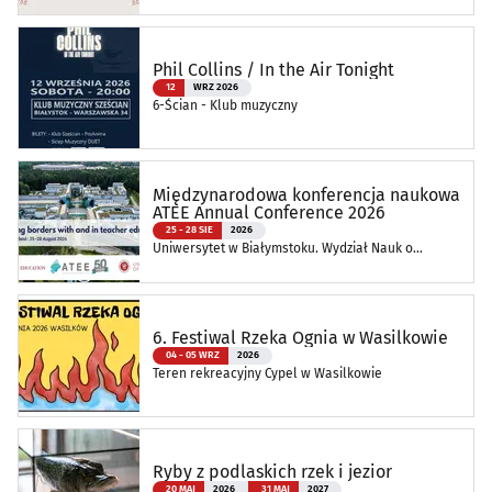
Phil Collins / In the Air Tonight
12
WRZ 2026
6-Ścian - Klub muzyczny
Międzynarodowa konferencja naukowa
ATEE Annual Conference 2026
25 - 28 SIE
2026
Uniwersytet w Białymstoku. Wydział Nauk o
Edukacji
6. Festiwal Rzeka Ognia w Wasilkowie
04 - 05 WRZ
2026
Teren rekreacyjny Cypel w Wasilkowie
Ryby z podlaskich rzek i jezior
20 MAJ
2026
31 MAJ
2027