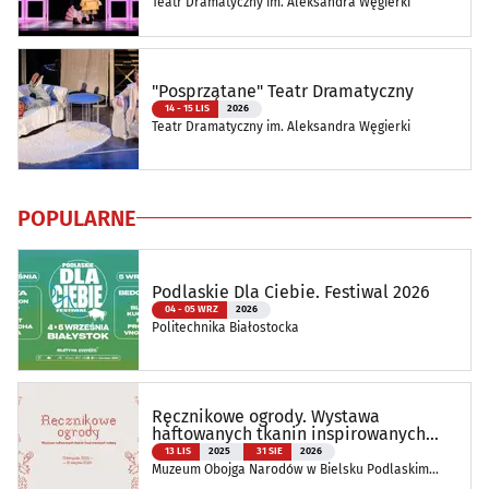
Teatr Dramatyczny im. Aleksandra Węgierki
"Posprzątane" Teatr Dramatyczny
14 - 15 LIS
2026
Teatr Dramatyczny im. Aleksandra Węgierki
POPULARNE
Podlaskie Dla Ciebie. Festiwal 2026
04 - 05 WRZ
2026
Politechnika Białostocka
Ręcznikowe ogrody. Wystawa
haftowanych tkanin inspirowanych
naturą
13 LIS
2025
31 SIE
2026
Muzeum Obojga Narodów w Bielsku Podlaskim
Oddział Muzeum Podlaskiego w Białymstoku