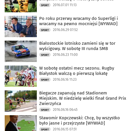
2016.07.01 11:13
SPORT
Po roku przerwy wracamy do Superligi i
wracamy na pewno mocniejsi [WYWIAD]
2016.06.29 07:52
SPORT
Białostockie lotnisko zamieni się w tor
wyścigowy. W sobotę III runda SMB
2016.06.23 11:00
SPORT
W sobotę ostatni mecz sezonu. Rugby
Białystok walczą o pierwszą lokatę
2016.06.16 11:23
SPORT
Biegacze zapanują nad Stadionem
Miejskim. W niedzielę wielki finał Grand Prix
Zwierzyńca
2016.06.16 06:45
SPORT
Sławomir Kopczewski: Chcę, by wszystko
było jasne i przejrzyste [WYWIAD]
2016.06.15 07:51
SPORT