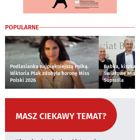
POPULARNE
Podlasianka najpiękniejszą Polką.
Babka, kiszka i
Wiktoria Ptak zdobyła koronę Miss
Światowe Mistr
Polski 2026
Supraśla
MASZ CIEKAWY TEMAT?