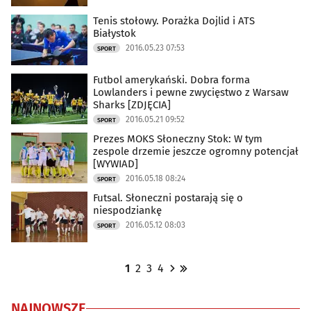
Tenis stołowy. Porażka Dojlid i ATS
Białystok
2016.05.23 07:53
SPORT
Futbol amerykański. Dobra forma
Lowlanders i pewne zwycięstwo z Warsaw
Sharks [ZDJĘCIA]
2016.05.21 09:52
SPORT
Prezes MOKS Słoneczny Stok: W tym
zespole drzemie jeszcze ogromny potencjał
[WYWIAD]
2016.05.18 08:24
SPORT
Futsal. Słoneczni postarają się o
niespodziankę
2016.05.12 08:03
SPORT
1
2
3
4
NAJNOWSZE