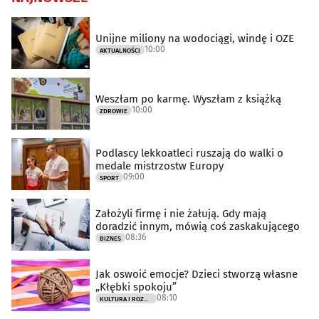
Unijne miliony na wodociągi, windę i OZE
10:00
AKTUALNOŚCI
Weszłam po karmę. Wyszłam z książką
10:00
ZDROWIE
Podlascy lekkoatleci ruszają do walki o
medale mistrzostw Europy
09:00
SPORT
Założyli firmę i nie żałują. Gdy mają
doradzić innym, mówią coś zaskakującego
08:36
BIZNES
Jak oswoić emocje? Dzieci stworzą własne
„Kłębki spokoju”
08:10
KULTURA I ROZRYWKA