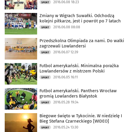
2016.06.08 18:23
SPORT
Zmiany w Wigrach Suwałki. Odchodzą
kolejni piłkarze, jest i powrót po 7 latach
2016.06.08 08:08
SPORT
Przedszkolna Olimpiada za nami. Do walki
zagrzewali Lowlandersi
2016.06.07 12:39
SPORT
Futbol amerykański. Minimalna porażka
Lowlandersów z mistrzem Polski
2016.06.05 16:11
SPORT
Futbol amerykański. Panthers Wrocław
gromią Lowlanders Białystok
2016.05.28 19:34
SPORT
Biegowe święto w Tykocinie. W niedzielę I
Bieg Stefana Czarneckiego [WIDEO]
2016.05.24 13:30
SPORT