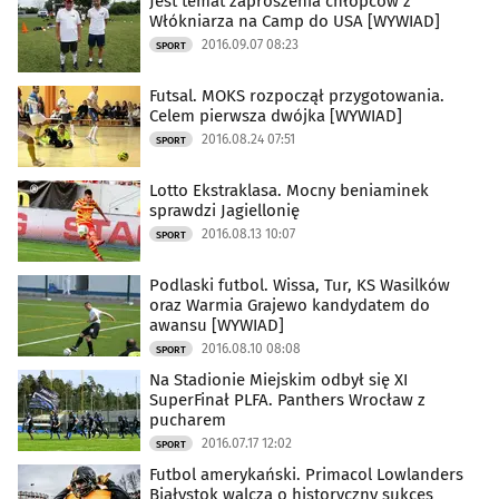
Jest temat zaproszenia chłopców z
Włókniarza na Camp do USA [WYWIAD]
2016.09.07 08:23
SPORT
Futsal. MOKS rozpoczął przygotowania.
Celem pierwsza dwójka [WYWIAD]
2016.08.24 07:51
SPORT
Lotto Ekstraklasa. Mocny beniaminek
sprawdzi Jagiellonię
2016.08.13 10:07
SPORT
Podlaski futbol. Wissa, Tur, KS Wasilków
oraz Warmia Grajewo kandydatem do
awansu [WYWIAD]
2016.08.10 08:08
SPORT
Na Stadionie Miejskim odbył się XI
SuperFinał PLFA. Panthers Wrocław z
pucharem
2016.07.17 12:02
SPORT
Futbol amerykański. Primacol Lowlanders
Białystok walczą o historyczny sukces