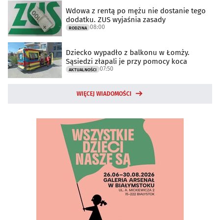
Wdowa z rentą po mężu nie dostanie tego
dodatku. ZUS wyjaśnia zasady
08:00
RODZINA
Dziecko wypadło z balkonu w Łomży.
Sąsiedzi złapali je przy pomocy koca
07:50
AKTUALNOŚCI
WIĘCEJ WIADOMOŚCI