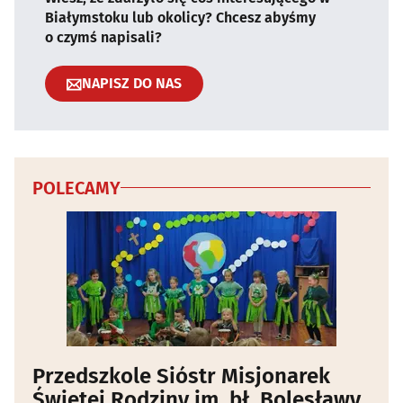
Białymstoku lub okolicy? Chcesz abyśmy
o czymś napisali?
NAPISZ DO NAS
POLECAMY
Przedszkole Sióstr Misjonarek
Świętej Rodziny im. bł. Bolesławy