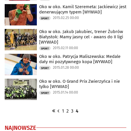
Oko w oko. Kamil Szeremeta: Jackiewicz jest
denerwującym typem [WYWIAD]
2015.02.25 00:00
SPORT
Oko w oko. Jakub Jakubiec, trener Żubrów
Białystok: Mamy jasny cel - awans do II ligi
[WYWIAD]
2015.02.11 00:00
SPORT
Oko w oko. Patrycja Maliszewska: Medale
dały mi pozytywnego kopa [WYWIAD]
2015.01.28 00:00
SPORT
Oko w oko. O Grand Prix Zwierzyńca i nie
tylko [WYWIAD]
2015.01.14 00:00
SPORT
1
2
3
4
NAJNOWSZE