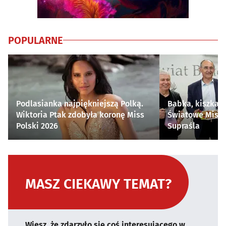
POPULARNE
Podlasianka najpiękniejszą Polką.
Babka, kiszka i
Wiktoria Ptak zdobyła koronę Miss
Światowe Mistr
Polski 2026
Supraśla
MASZ CIEKAWY TEMAT?
Wiesz, że zdarzyło się coś interesującego w