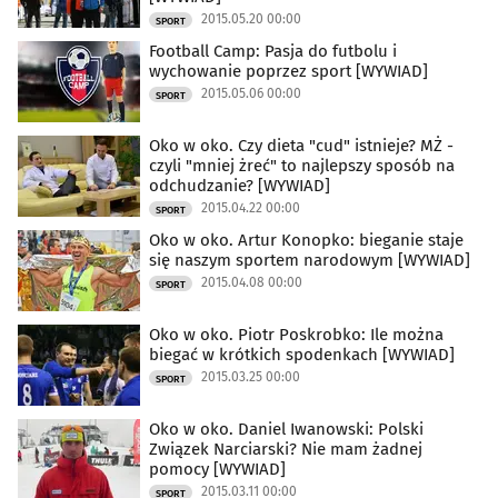
2015.05.20 00:00
SPORT
Football Camp: Pasja do futbolu i
wychowanie poprzez sport [WYWIAD]
2015.05.06 00:00
SPORT
Oko w oko. Czy dieta "cud" istnieje? MŻ -
czyli "mniej żreć" to najlepszy sposób na
odchudzanie? [WYWIAD]
2015.04.22 00:00
SPORT
Oko w oko. Artur Konopko: bieganie staje
się naszym sportem narodowym [WYWIAD]
2015.04.08 00:00
SPORT
Oko w oko. Piotr Poskrobko: Ile można
biegać w krótkich spodenkach [WYWIAD]
2015.03.25 00:00
SPORT
Oko w oko. Daniel Iwanowski: Polski
Związek Narciarski? Nie mam żadnej
pomocy [WYWIAD]
2015.03.11 00:00
SPORT