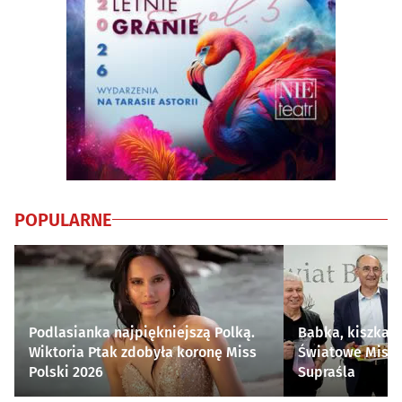
POPULARNE
Podlasianka najpiękniejszą Polką.
Babka, kiszka i
Wiktoria Ptak zdobyła koronę Miss
Światowe Mistr
Polski 2026
Supraśla