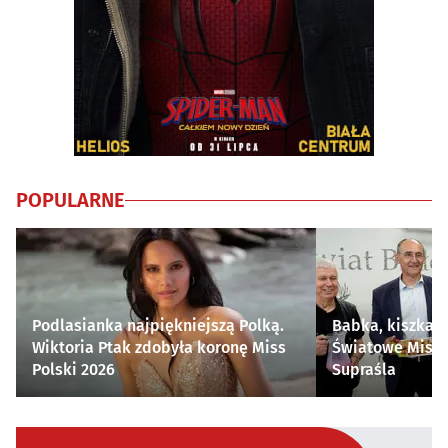
POPULARNE
Podlasianka najpiękniejszą Polką.
Babka, kiszka i
Wiktoria Ptak zdobyła koronę Miss
Światowe Mistr
Polski 2026
Supraśla