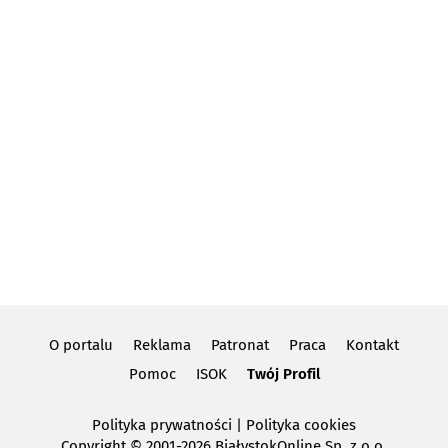
O portalu
Reklama
Patronat
Praca
Kontakt
Pomoc
ISOK
Twój Profil
Polityka prywatności
|
Polityka cookies
Copyright
© 2001-2026 BiałystokOnline Sp. z o.o.