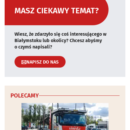
MASZ CIEKAWY TEMAT?
Wiesz, że zdarzyło się coś interesującego w
Białymstoku lub okolicy? Chcesz abyśmy
o czymś napisali?
NAPISZ DO NAS
POLECAMY