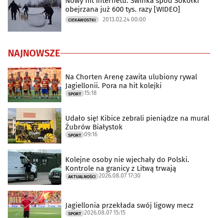
Nowy hit Internetu. Świnka spod Sokółki
obejrzana już 600 tys. razy [WIDEO]
2013.02.24 00:00
CIEKAWOSTKI
NAJNOWSZE
Na Chorten Arenę zawita ulubiony rywal
Jagiellonii. Pora na hit kolejki
15:18
SPORT
Udało się! Kibice zebrali pieniądze na mural
Żubrów Białystok
09:16
SPORT
Kolejne osoby nie wjechały do Polski.
Kontrole na granicy z Litwą trwają
2026.08.07 17:30
AKTUALNOŚCI
Jagiellonia przekłada swój ligowy mecz
2026.08.07 15:15
SPORT