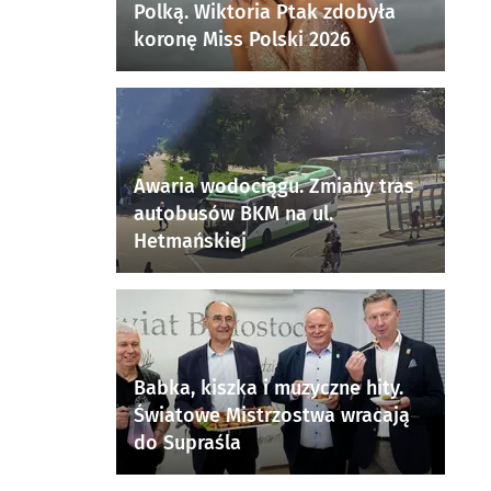
Polką. Wiktoria Ptak zdobyła
koronę Miss Polski 2026
Awaria wodociągu. Zmiany tras
autobusów BKM na ul.
Hetmańskiej
Babka, kiszka i muzyczne hity.
Światowe Mistrzostwa wracają
do Supraśla