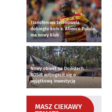
Transferowa telenowela
dobiegła końca. Afimico Pululu
ma nowy klub
Nowy obiekt na Dojlidach.
BOSiR wzbogacił się o
wyjątkową inwestycję
MASZ CIEKAWY