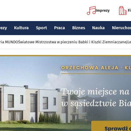
Imprezy
F
rezy
Kultura
Sport
Praca
Biznes
Nauka
Nierucho
eria MUNDO
Światowe Mistrzostwa w pieczeniu Babki i Kiszki Ziemniaczanej
Le