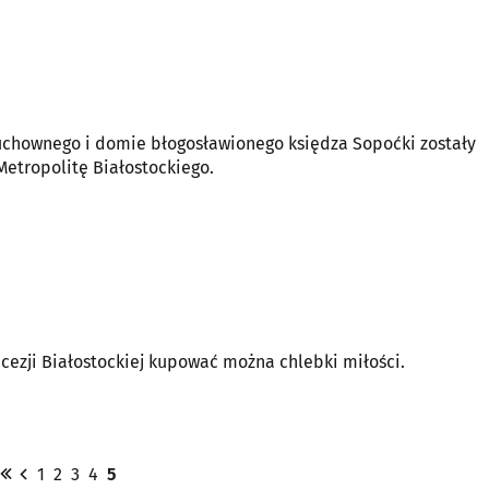
hownego i domie błogosławionego księdza Sopoćki zostały
Ozorowskiego, Metropolitę Białostockiego.
cezji Białostockiej kupować można chlebki miłości.
1
2
3
4
5