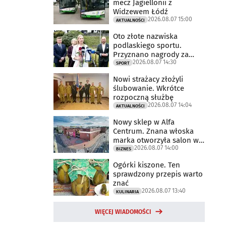
mecz Jagiellonii z
Widzewem Łódź
2026.08.07 15:00
AKTUALNOŚCI
Oto złote nazwiska
podlaskiego sportu.
Przyznano nagrody za
2026.08.07 14:30
2025 rok
SPORT
Nowi strażacy złożyli
ślubowanie. Wkrótce
rozpoczną służbę
2026.08.07 14:04
AKTUALNOŚCI
Nowy sklep w Alfa
Centrum. Znana włoska
marka otworzyła salon w
2026.08.07 14:00
Białymstoku
BIZNES
Ogórki kiszone. Ten
sprawdzony przepis warto
znać
2026.08.07 13:40
KULINARIA
WIĘCEJ WIADOMOŚCI