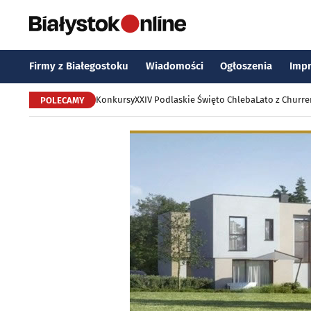
Firmy z Białegostoku
Wiadomości
Ogłoszenia
Imp
Konkursy
XXIV Podlaskie Święto Chleba
Lato z Churr
POLECAMY