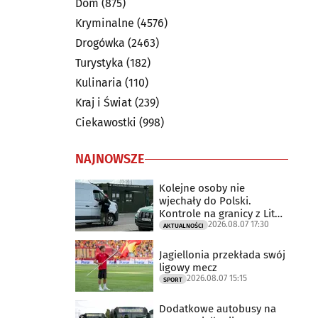
Dom
(875)
Kryminalne
(4576)
Drogówka
(2463)
Turystyka
(182)
Kulinaria
(110)
Kraj i Świat
(239)
Ciekawostki
(998)
NAJNOWSZE
Kolejne osoby nie
wjechały do Polski.
Kontrole na granicy z Litwą
2026.08.07 17:30
trwają
AKTUALNOŚCI
Jagiellonia przekłada swój
ligowy mecz
2026.08.07 15:15
SPORT
Dodatkowe autobusy na