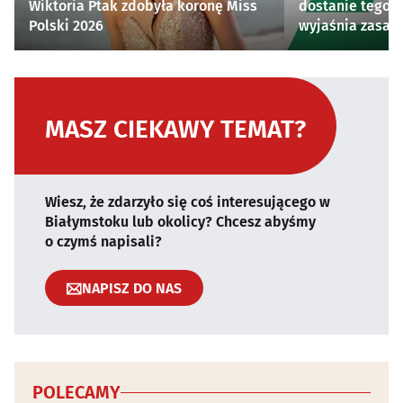
Wiktoria Ptak zdobyła koronę Miss
dostanie tego 
Polski 2026
wyjaśnia zasad
MASZ CIEKAWY TEMAT?
Wiesz, że zdarzyło się coś interesującego w
Białymstoku lub okolicy? Chcesz abyśmy
o czymś napisali?
NAPISZ DO NAS
POLECAMY