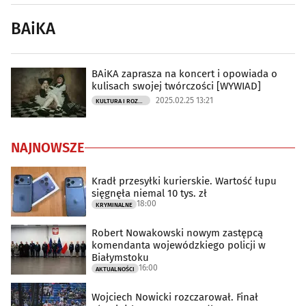
BAiKA
BAiKA zaprasza na koncert i opowiada o
kulisach swojej twórczości [WYWIAD]
2025.02.25 13:21
KULTURA I ROZRYWKA
NAJNOWSZE
Kradł przesyłki kurierskie. Wartość łupu
sięgnęła niemal 10 tys. zł
18:00
KRYMINALNE
Robert Nowakowski nowym zastępcą
komendanta wojewódzkiego policji w
Białymstoku
16:00
AKTUALNOŚCI
Wojciech Nowicki rozczarował. Finał