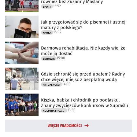
również bez Zuzanny Maślany
15:52
SPORT
Jak przygotować się do pisemnej i ustnej
matury z polskiego?
15:02
NAUKA
Darmowa rehabilitacja. Nie każdy wie, że
może ją dostać
15:00
ZDROWIE
Gdzie schronić się przed upałem? Radny
chce więcej miejsc z bezpłatną wodą
14:00
AKTUALNOŚCI
Kiszka, babka i chłodnik po podlasku.
Znamy zwycięzców konkursów w Supraślu
13:30
KULTURA I ROZRYWKA
WIĘCEJ WIADOMOŚCI