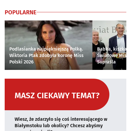
POPULARNE
Podlasianka najpiękniejszą Polką.
Babka, kiszka i
Wiktoria Ptak zdobyła koronę Miss
Światowe Mistr
Polski 2026
Supraśla
MASZ CIEKAWY TEMAT?
Wiesz, że zdarzyło się coś interesującego w
Białymstoku lub okolicy? Chcesz abyśmy