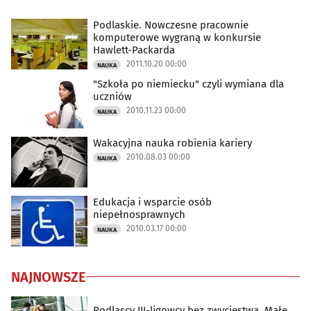
Podlaskie. Nowczesne pracownie
komputerowe wygraną w konkursie
Hawlett-Packarda
2011.10.20 00:00
NAUKA
"Szkoła po niemiecku" czyli wymiana dla
uczniów
2010.11.23 00:00
NAUKA
Wakacyjna nauka robienia kariery
2010.08.03 00:00
NAUKA
Edukacja i wsparcie osób
niepełnosprawnych
2010.03.17 00:00
NAUKA
NAJNOWSZE
Podlascy III-ligowcy bez zwycięstwa. Małe