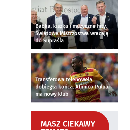
Babka, kiszka i muzyczne hity.
Światowe Mistrzostwa wracają
do Supraśla
Transferowa telenowela
dobiegła końca. Afimico Pululu
ma nowy klub
MASZ CIEKAWY