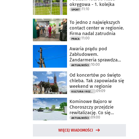
okręgowa - 1. kolejka
11:10
SPORT
To jedno z największych
contact center w regionie.
Firma nadal zatrudnia
11:00
PRACA
Awaria prądu pod
Zabłudowem.
Żandarmeria sprawdza
10:00
udział śmigłowca
AKTUALNOŚCI
Od koncertów po święto
chleba. Tak zapowiada się
weekend w regionie
09:09
KULTURA I ROZRYWKA
Kominowe Bajoro w
Choroszczy przejdzie
rewitalizację. Co się
09:00
zmieni?
AKTUALNOŚCI
WIĘCEJ WIADOMOŚCI