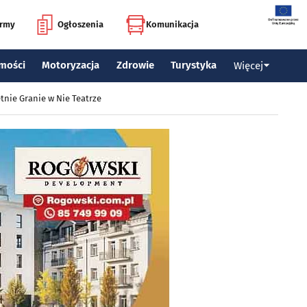
irmy
Ogłoszenia
Komunikacja
mości
Motoryzacja
Zdrowie
Turystyka
Więcej
tnie Granie w Nie Teatrze