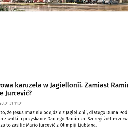
rowa karuzela w Jagiellonii. Zamiast Rami
e Jurcević?
20.01.31 11:01
to, że Jesus Imaz nie odejdzie z Jagiellonii, dlatego Duma Pod
a z walki o pozyskanie Daniego Ramireza. Szeregi żółto-czer
a to zasilić Mario Jurcević z Olimpiji Ljublana.