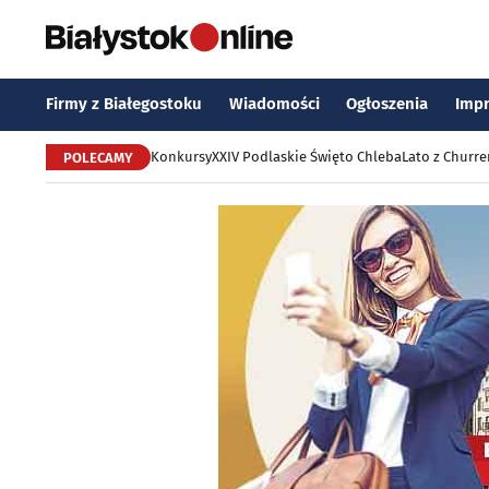
Firmy z Białegostoku
Wiadomości
Ogłoszenia
Imp
Konkursy
XXIV Podlaskie Święto Chleba
Lato z Churr
POLECAMY