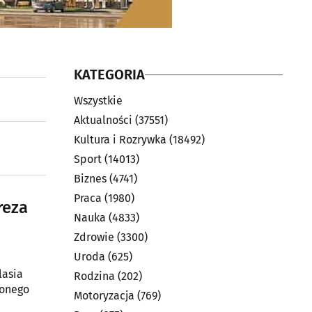
KATEGORIA
Wszystkie
Aktualności
(37551)
Kultura i Rozrywka
(18492)
Sport
(14013)
Biznes
(4741)
Praca
(1980)
reza
Nauka
(4833)
Zdrowie
(3300)
Uroda
(625)
lasia
Rodzina
(202)
wonego
Motoryzacja
(769)