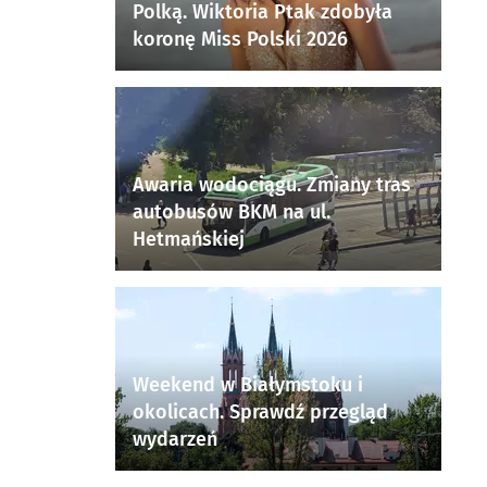
Polką. Wiktoria Ptak zdobyła
koronę Miss Polski 2026
Awaria wodociągu. Zmiany tras
autobusów BKM na ul.
Hetmańskiej
Weekend w Białymstoku i
okolicach. Sprawdź przegląd
wydarzeń