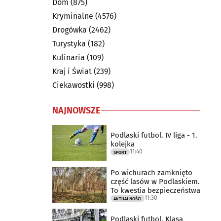
Dom
(875)
Kryminalne
(4576)
Drogówka
(2462)
Turystyka
(182)
Kulinaria
(109)
Kraj i Świat
(239)
Ciekawostki
(998)
NAJNOWSZE
Podlaski futbol. IV liga - 1.
kolejka
11:40
SPORT
Po wichurach zamknięto
część lasów w Podlaskiem.
To kwestia bezpieczeństwa
11:30
AKTUALNOŚCI
Podlaski futbol. Klasa