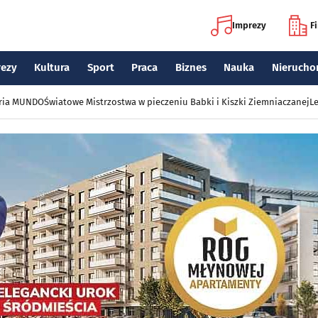
Imprezy
F
rezy
Kultura
Sport
Praca
Biznes
Nauka
Nierucho
eria MUNDO
Światowe Mistrzostwa w pieczeniu Babki i Kiszki Ziemniaczanej
Le