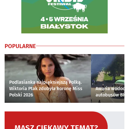
POPULARNE
Podlasianka najpiękniejszą Polką.
Wiktoria Ptak zdobyła koronę Miss
Awaria wodocią
Polski 2026
autobusów BKM 
MASZ CIEKAWY TEMAT?