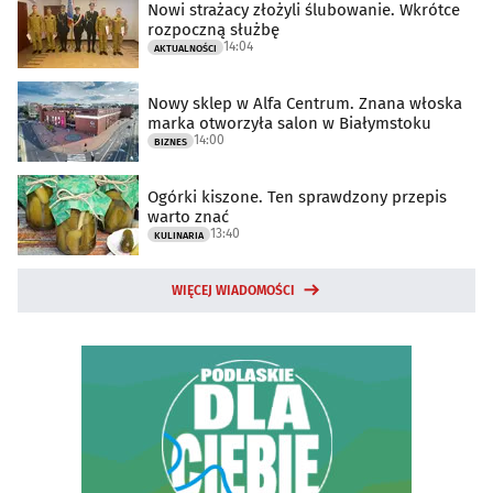
Nowi strażacy złożyli ślubowanie. Wkrótce
rozpoczną służbę
14:04
AKTUALNOŚCI
Nowy sklep w Alfa Centrum. Znana włoska
marka otworzyła salon w Białymstoku
14:00
BIZNES
Ogórki kiszone. Ten sprawdzony przepis
warto znać
13:40
KULINARIA
WIĘCEJ WIADOMOŚCI