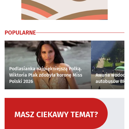
POPULARNE
Podlasianka najpiękniejszą Polką.
Wiktoria Ptak zdobyła koronę Miss
Awaria wodocią
Polski 2026
autobusów BKM 
MASZ CIEKAWY TEMAT?