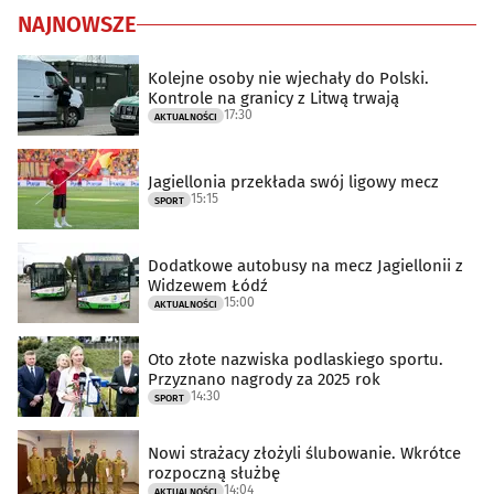
NAJNOWSZE
Kolejne osoby nie wjechały do Polski.
Kontrole na granicy z Litwą trwają
17:30
AKTUALNOŚCI
Jagiellonia przekłada swój ligowy mecz
15:15
SPORT
Dodatkowe autobusy na mecz Jagiellonii z
Widzewem Łódź
15:00
AKTUALNOŚCI
Oto złote nazwiska podlaskiego sportu.
Przyznano nagrody za 2025 rok
14:30
SPORT
Nowi strażacy złożyli ślubowanie. Wkrótce
rozpoczną służbę
14:04
AKTUALNOŚCI