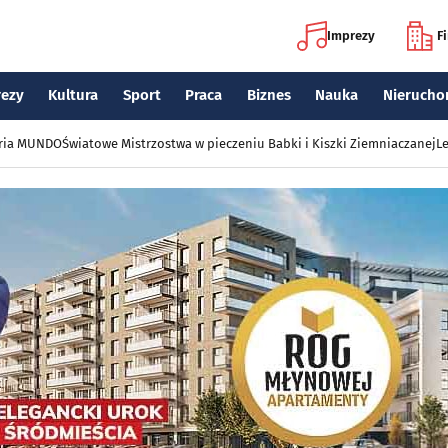
Imprezy
F
rezy
Kultura
Sport
Praca
Biznes
Nauka
Nierucho
eria MUNDO
Światowe Mistrzostwa w pieczeniu Babki i Kiszki Ziemniaczanej
Le