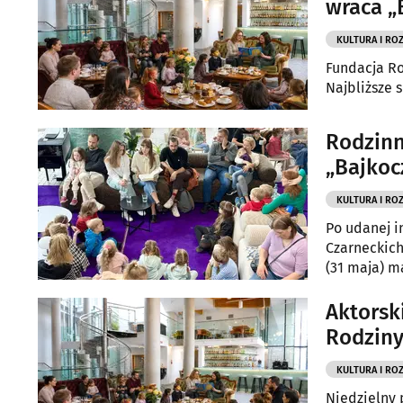
wraca „
KULTURA I RO
Fundacja Ro
Najbliższe 
Rodzinn
„Bajkoc
KULTURA I RO
Po udanej i
Czarneckich
(31 maja) ma
by wspólnie
Aktorsk
Rodziny
KULTURA I RO
Niedzielny 