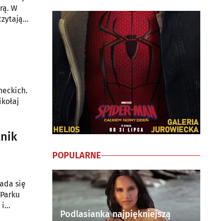
rą. W
czytają
neckich.
ikołaj
knik
POPULARNE
ada się
 Parku
 i
Podlasianka najpiękniejszą