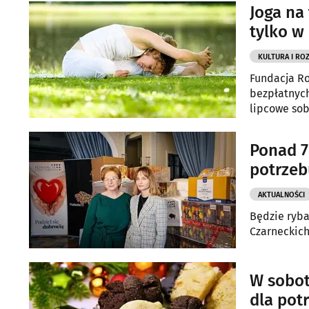
Joga na
tylko w 
KULTURA I RO
Fundacja Ro
bezpłatnych
lipcowe sob
natury i wz
Ponad 7
potrzeb
AKTUALNOŚCI
Będzie ryba
Czarneckich
W sobot
dla pot