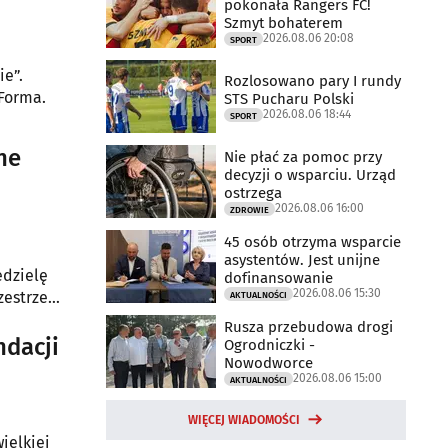
pokonała Rangers FC!
Szmyt bohaterem
2026.08.06 20:08
SPORT
ie”.
Rozlosowano pary I rundy
 Forma.
STS Pucharu Polski
2026.08.06 18:44
SPORT
ne
Nie płać za pomoc przy
decyzji o wsparciu. Urząd
ostrzega
2026.08.06 16:00
ZDROWIE
45 osób otrzyma wsparcie
asystentów. Jest unijne
edzielę
dofinansowanie
2026.08.06 15:30
zestrzeni,
AKTUALNOŚCI
Rusza przebudowa drogi
ndacji
Ogrodniczki -
Nowodworce
2026.08.06 15:00
AKTUALNOŚCI
WIĘCEJ WIADOMOŚCI
ielkiej