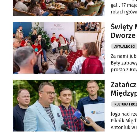
gali. 17 ma
rolach głów
studentki A
Święty M
Dworze 
AKTUALNOŚCI
Za nami jub
Były zabawy
prosto z Ro
Zatańcz
Między
KULTURA I RO
Joga nad rz
Piknik Międ
Antoniuk w 
pozwolić mi