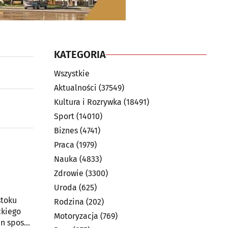
KATEGORIA
Wszystkie
Aktualności
(37549)
Kultura i Rozrywka
(18491)
Sport
(14010)
Biznes
(4741)
Praca
(1979)
Nauka
(4833)
Zdrowie
(3300)
Uroda
(625)
stoku
Rodzina
(202)
ckiego
Motoryzacja
(769)
en sposób