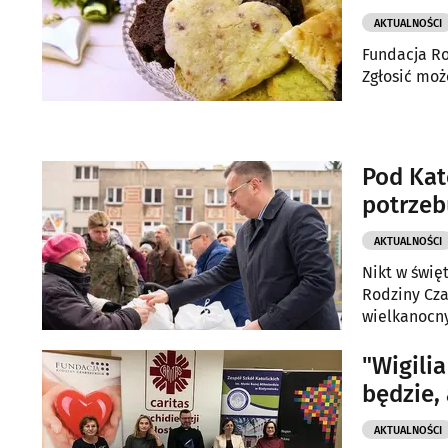
AKTUALNOŚCI
Fundacja Ro
Zgłosić moż
Pod Kat
potrzeb
AKTUALNOŚCI
Nikt w świę
Rodziny Cz
wielkanocn
"Wigili
będzie,
AKTUALNOŚCI