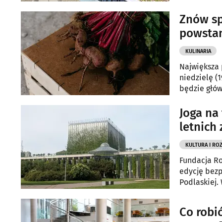
poprawili w
Znów sp
powstan
KULINARIA
Największa 
niedzielę (
będzie głó
Joga na
letnich 
KULTURA I RO
Fundacja Ro
edycję bezp
Podlaskiej.
miasta, nat
Co robi