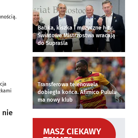
wnością.
Babka, kiszka i muzyczne hity.
Światowe Mistrzostwa wracają
do Supraśla
cja
Transferowa telenowela
łkami
dobiegła końca. Afimico Pululu
ma nowy klub
 nie
MASZ CIEKAWY