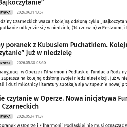
Bajkoczytanie”
2026.06.11 13:57
ZRYWKA
dziny Czarneckich wraca z kolejną odsłoną cyklu „Bajkoczytan
spotkanie odbędzie się w niedzielę (14 czerwca) w Restauracji
y poranek z Kubusiem Puchatkiem. Kolej
zytanie” już w niedzielę
2026.05.30 08:50
ZRYWKA
nauguracji w Operze i Filharmonii Podlaskiej Fundacja Rodziny
 zaprasza na kolejną odsłonę swojej niedzielnej akcji. Już w ni
li i duzi miłośnicy literatury spotkają się w zupełnie nowej pr
 przenieść się do Stumilowego Lasu.
ie czytanie w Operze. Nowa inicjatywa Fu
 Czarneckich
2026.05.14 11:37
ZRYWKA
poranek w Operze i Filharmonii Podlaskiej nie musi oznaczać w