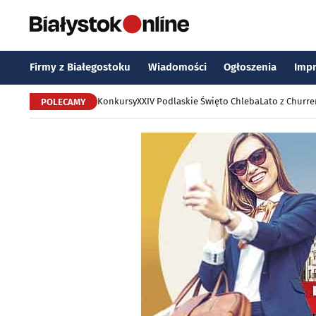
Firmy z Białegostoku
Wiadomości
Ogłoszenia
Imp
Konkursy
XXIV Podlaskie Święto Chleba
Lato z Churr
POLECAMY