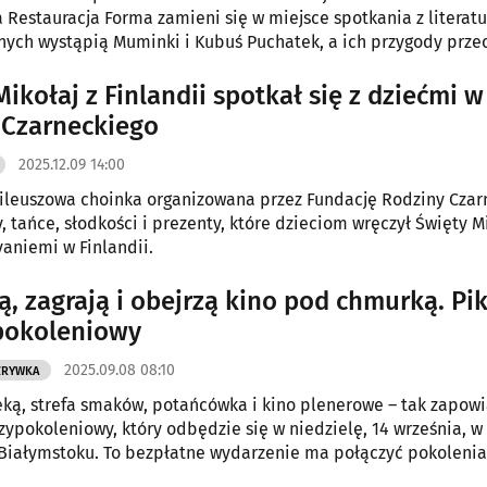
ja Restauracja Forma zamieni się w miejsce spotkania z literatu
nych wystąpią Muminki i Kubuś Puchatek, a ich przygody prze
kademii Teatralnej.
ikołaj z Finlandii spotkał się z dziećmi w
Czarneckiego
2025.12.09 14:00
ileuszowa choinka organizowana przez Fundację Rodziny Czar
, tańce, słodkości i prezenty, które dzieciom wręczył Święty M
vaniemi w Finlandii.
ą, zagrają i obejrzą kino pod chmurką. Pi
pokoleniowy
2025.09.08 08:10
ZRYWKA
eką, strefa smaków, potańcówka i kino plenerowe – tak zapowi
zypokoleniowy, który odbędzie się w niedzielę, 14 września, w
Białymstoku. To bezpłatne wydarzenie ma połączyć pokolenia
eszkańcom wspólnie zakończyć lato.