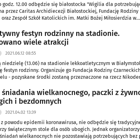
o godz. 12.00 odbędzie się białostocka "Wigilia dla potrzebują
a przez Caritas Archidiecezji Białostockiej, Fundację Rodziny
 oraz Zespół Szkół Katolickich im. Matki Bożej Miłosierdzia w
u.
tywny festyn rodzinny na stadionie.
owano wiele atrakcji
2021.06.12 08:55
ą niedzielę (13.06) na stadionie lekkoatletycznym w Białymsto
ę festyn rodzinny. Organizuje go Fundacja Rodziny Czarneckic
elu - pozyskane środki zostaną przeznaczone na rzecz Nikod
 SMA.
 śniadania wielkanocnego, paczki z żywn
gich i bezdomnych
2021.04.02 13:39
 z powodu epidemii koronawirusa, nie odbędzie się tradycyjn
rzy świątecznym stole dla osób ubogich. Jednak organizatorzy
śniadań wielkanocnych nie pozostawiają potrzebujących bez