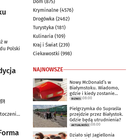
Dom
(875)
Kryminalne
(4576)
ku
Drogówka
(2462)
Turystyka
(181)
Kulinaria
(109)
uż w
Kraj i Świat
(239)
du Polski
Ciekawostki
(998)
NAJNOWSZE
dycja
Nowy McDonald’s w
Białymstoku. Wiadomo,
gdzie i kiedy zostanie
08:00
otwarty
BIZNES
ugą
Pielgrzymka do Supraśla
otoczeniu
przejdzie przez Białystok.
Gdzie będą utrudnienia?
08:00
AKTUALNOŚCI
 Forma
Działo się! Jagiellonia