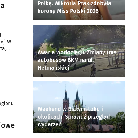
Polką. Wiktoria Ptak zdobyła
ia
koronę Miss Polski 2026
l
ej. W
ta,
Awaria wodociągu. Zmiany tras
autobusów BKM na ul.
Hetmańskiej
egionu.
Weekend w Białymstoku i
okolicach. Sprawdź przegląd
iowe
wydarzeń