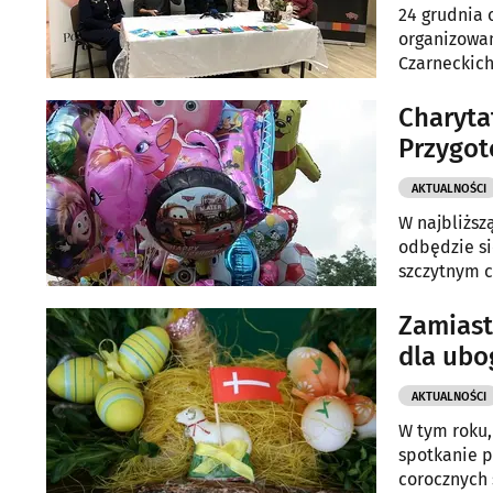
24 grudnia 
organizowan
Czarneckich
Białymstok
Charyta
Przygot
AKTUALNOŚCI
W najbliższ
odbędzie si
szczytnym c
chorego na
Zamiast
dla ubo
AKTUALNOŚCI
W tym roku,
spotkanie p
corocznych 