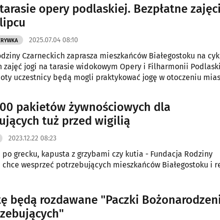
 tarasie opery podlaskiej. Bezpłatne zajęc
lipcu
2025.07.04 08:10
ZRYWKA
dziny Czarneckich zaprasza mieszkańców Białegostoku na cyk
 zajęć jogi na tarasie widokowym Opery i Filharmonii Podlaski
oty uczestnicy będą mogli praktykować jogę w otoczeniu mias
ajemnej uważności.
00 pakietów żywnościowych dla
ujących tuż przed wigilią
2023.12.22 08:23
 po grecku, kapusta z grzybami czy kutia - Fundacja Rodziny
 chce wesprzeć potrzebujących mieszkańców Białegostoku i r
ę będą rozdawane "Paczki Bożonarodzen
rzebujących"