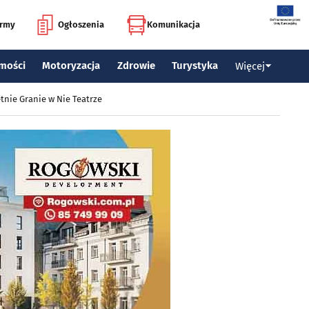
irmy
Ogłoszenia
Komunikacja
mości
Motoryzacja
Zdrowie
Turystyka
Więcej
tnie Granie w Nie Teatrze