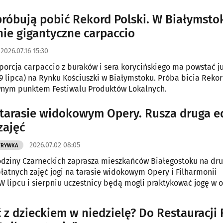
łasny rekord sprzed 10 lat.
róbują pobić Rekord Polski. W Białymsto
ie gigantyczne carpaccio
2026.07.16 15:30
porcja carpaccio z buraków i sera korycińskiego ma powstać j
19 lipca) na Rynku Kościuszki w Białymstoku. Próba bicia Rekor
wnym punktem Festiwalu Produktów Lokalnych.
 tarasie widokowym Opery. Rusza druga e
zajęć
2026.07.02 08:05
ZRYWKA
dziny Czarneckich zaprasza mieszkańców Białegostoku na dr
łatnych zajęć jogi na tarasie widokowym Opery i Filharmonii
 W lipcu i sierpniu uczestnicy będą mogli praktykować jogę w 
ury i wzajemnej uważności.
ć z dzieckiem w niedzielę? Do Restauracji