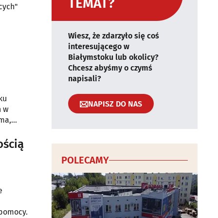
TEMAT?
cych"
Wiesz, że zdarzyło się coś
interesującego w
Białymstoku lub okolicy?
Chcesz abyśmy o czymś
napisali?
ku
NAPISZ DO NAS
h w
ema,
ością
POLECAMY
e
 pomocy.