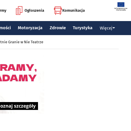
irmy
Ogłoszenia
Komunikacja
mości
Motoryzacja
Zdrowie
Turystyka
Więcej
tnie Granie w Nie Teatrze