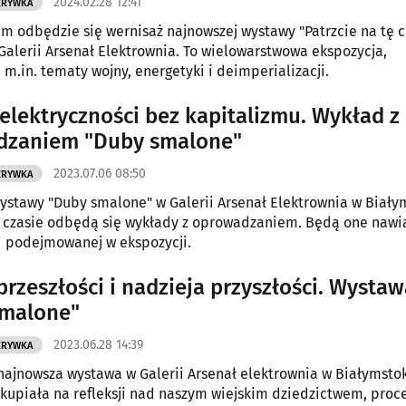
2024.02.28 12:41
ZRYWKA
m odbędzie się wernisaż najnowszej wystawy "Patrzcie na tę c
 Galerii Arsenał Elektrownia. To wielowarstwowa ekspozycja,
 m.in. tematy wojny, energetyki i deimperializacji.
elektryczności bez kapitalizmu. Wykład z
dzaniem "Duby smalone"
2023.07.06 08:50
ZRYWKA
stawy "Duby smalone" w Galerii Arsenał Elektrownia w Biały
m czasie odbędą się wykłady z oprowadzaniem. Będą one naw
 podejmowanej w ekspozycji.
rzeszłości i nadzieja przyszłości. Wystaw
smalone"
2023.06.28 14:39
ZRYWKA
ajnowsza wystawa w Galerii Arsenał elektrownia w Białymsto
skupiała na refleksji nad naszym wiejskim dziedzictwem, pro