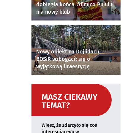
dobiegła końca. Afimico Pululu
ma nowy klub
Nowy obiekt na Dojlidach.
BOSiR wzbogacił się o
wyjątkową inwestycję
MASZ CIEKAWY
TEMAT?
Wiesz, że zdarzyło się coś
interesującego w