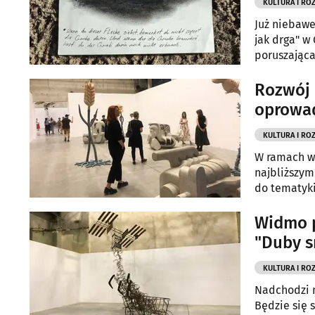
KULTURA I RO
Już niebawe
jak drga" w
poruszająca
Rozwój 
oprowa
KULTURA I RO
W ramach wy
najbliższy
do tematyki
Widmo p
"Duby 
KULTURA I RO
Nadchodzi n
Będzie się 