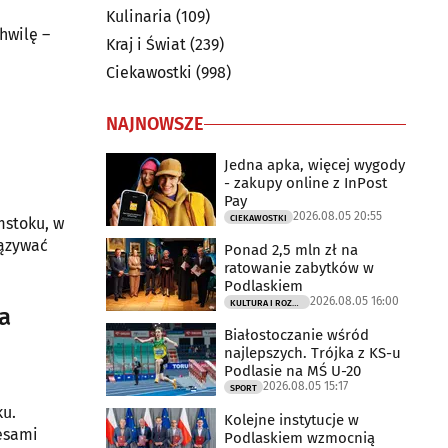
Kulinaria
(109)
hwilę –
Kraj i Świat
(239)
Ciekawostki
(998)
NAJNOWSZE
Jedna apka, więcej wygody
- zakupy online z InPost
Pay
2026.08.05 20:55
CIEKAWOSTKI
mstoku, w
iązywać
Ponad 2,5 mln zł na
ratowanie zabytków w
Podlaskiem
2026.08.05 16:00
KULTURA I ROZRYWKA
a
Białostoczanie wśród
najlepszych. Trójka z KS-u
Podlasie na MŚ U-20
2026.08.05 15:17
SPORT
ku.
Kolejne instytucje w
cesami
Podlaskiem wzmocnią