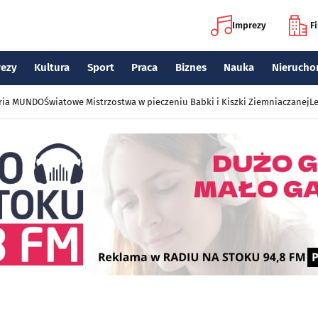
Imprezy
F
rezy
Kultura
Sport
Praca
Biznes
Nauka
Nierucho
eria MUNDO
Światowe Mistrzostwa w pieczeniu Babki i Kiszki Ziemniaczanej
Le