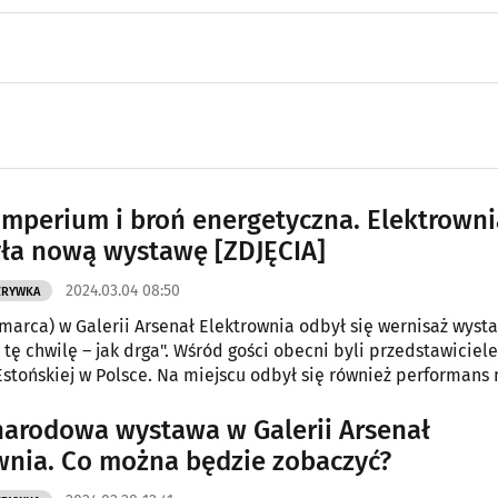
imperium i broń energetyczna. Elektrowni
ła nową wystawę [ZDJĘCIA]
2024.03.04 08:50
ZRYWKA
 marca) w Galerii Arsenał Elektrownia odbył się wernisaż wyst
 tę chwilę – jak drga". Wśród gości obecni byli przedstawiciele
tońskiej w Polsce. Na miejscu odbył się również performans
 Zarzyckiej.
arodowa wystawa w Galerii Arsenał
wnia. Co można będzie zobaczyć?