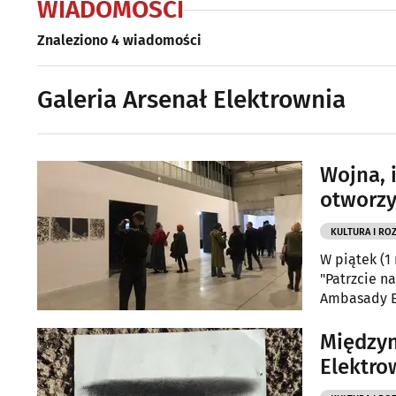
WIADOMOŚCI
Znaleziono 4 wiadomości
Galeria Arsenał Elektrownia
Wojna, 
otworzy
KULTURA I RO
W piątek (1
"Patrzcie na
Ambasady Es
artystki Ewy
Międzyn
Elektro