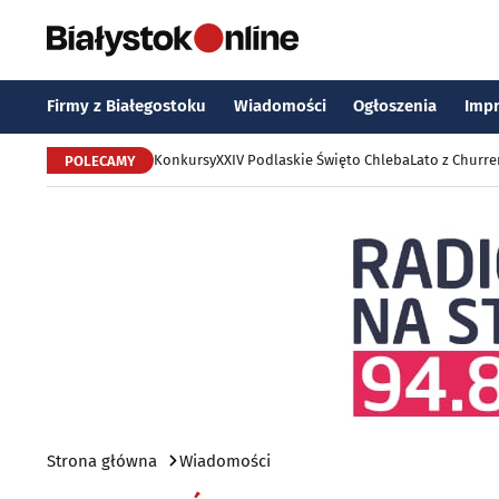
Firmy z Białegostoku
Wiadomości
Ogłoszenia
Imp
Konkursy
XXIV Podlaskie Święto Chleba
Lato z Churr
POLECAMY
Strona główna
Wiadomości