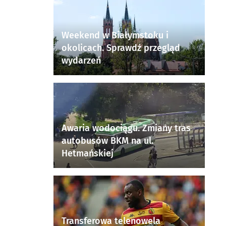
Weekend w Białymstoku i
okolicach. Sprawdź przegląd
wydarzeń
Awaria wodociągu. Zmiany tras
autobusów BKM na ul.
Hetmańskiej
Transferowa telenowela