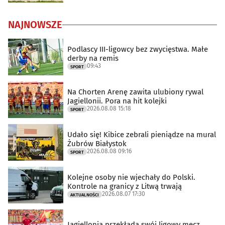
NAJNOWSZE
Podlascy III-ligowcy bez zwycięstwa. Małe
derby na remis
09:43
SPORT
Na Chorten Arenę zawita ulubiony rywal
Jagiellonii. Pora na hit kolejki
2026.08.08 15:18
SPORT
Udało się! Kibice zebrali pieniądze na mural
Żubrów Białystok
2026.08.08 09:16
SPORT
Kolejne osoby nie wjechały do Polski.
Kontrole na granicy z Litwą trwają
2026.08.07 17:30
AKTUALNOŚCI
Jagiellonia przekłada swój ligowy mecz