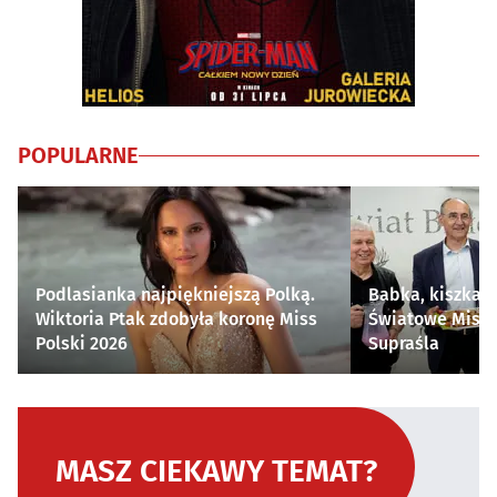
POPULARNE
Podlasianka najpiękniejszą Polką.
Babka, kiszka i
Wiktoria Ptak zdobyła koronę Miss
Światowe Mistr
Polski 2026
Supraśla
MASZ CIEKAWY TEMAT?