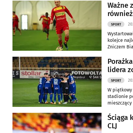
Ważne z
również
20
SPORT
Wystartowała
kolejce najl
Zniczem Bia
Porażka
lidera 
20
SPORT
W piątkowy 
stadionie p
mieszczący 
Błękitnymi 
Ściąga k
CLJ