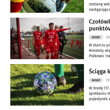
zostaną wst
następująco
Czołówk
punktó
202
SPORT
W starciu p
Niestety wi
Polkowic tra
Ściąga k
20
SPORT
W środę (17.
spotkaniu W
pojedynek z