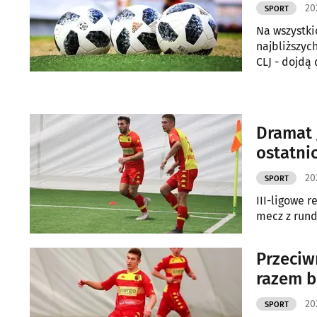
20
SPORT
Na wszystki
najbliższych
CLJ - dojdą
Dramat 
ostatni
20
SPORT
III-ligowe r
mecz z rund
Przeciw
razem 
20
SPORT