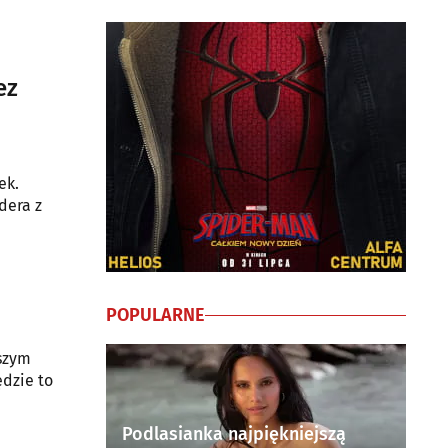
ez
ek.
dera z
POPULARNE
wszym
ędzie to
Podlasianka najpiękniejszą