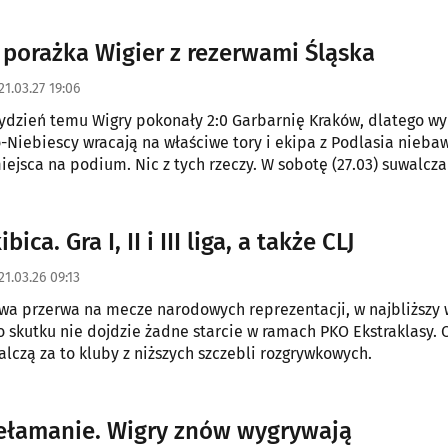
porażka Wigier z rezerwami Śląska
21.03.27 19:06
ydzień temu Wigry pokonały 2:0 Garbarnię Kraków, dlatego w
ło-Niebiescy wracają na właściwe tory i ekipa z Podlasia nieb
iejsca na podium. Nic z tych rzeczy. W sobotę (27.03) suwalcz
rali.
bica. Gra I, II i III liga, a także CLJ
21.03.26 09:13
wa przerwa na mecze narodowych reprezentacji, w najbliższy
do skutku nie dojdzie żadne starcie w ramach PKO Ekstraklasy. 
lczą za to kluby z niższych szczebli rozgrywkowych.
zełamanie. Wigry znów wygrywają