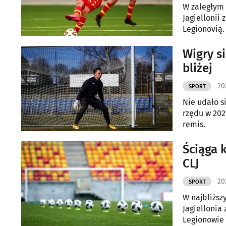
W zaległym m
Jagiellonii 
Legionovią. 
Wigry si
bliżej
20
SPORT
Nie udało s
rzędu w 202
remis.
Ściąga k
CLJ
20
SPORT
W najbliższ
Jagiellonia
Legionowie 