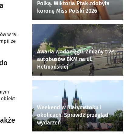
Polką. Wiktoria Ptak zdobyła
a
koronę Miss Polski 2026
łów w 19.
impii ze
Awaria wodociągu. Zmiany tras
autobusów BKM na ul.
 do
Hetmańskiej
snym
 obiekt
Weekend w Białymstoku i
okolicach. Sprawdź przegląd
 także
wydarzeń