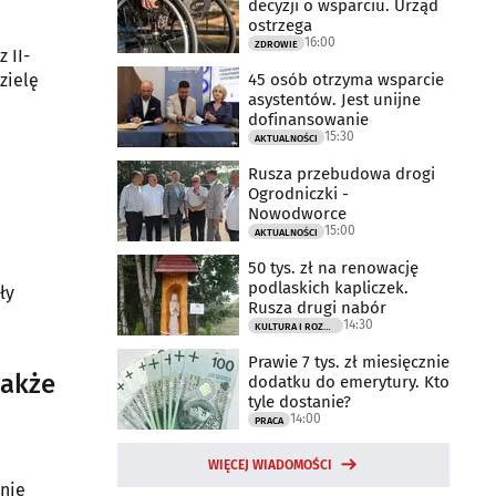
decyzji o wsparciu. Urząd
ostrzega
16:00
ZDROWIE
 II-
45 osób otrzyma wsparcie
zielę
asystentów. Jest unijne
dofinansowanie
15:30
AKTUALNOŚCI
Rusza przebudowa drogi
Ogrodniczki -
Nowodworce
15:00
AKTUALNOŚCI
50 tys. zł na renowację
podlaskich kapliczek.
ły
Rusza drugi nabór
14:30
KULTURA I ROZRYWKA
Prawie 7 tys. zł miesięcznie
 także
dodatku do emerytury. Kto
tyle dostanie?
14:00
PRACA
WIĘCEJ WIADOMOŚCI
 nie