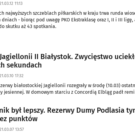
21.03.12 11:13
ch najwyższych szczeblach piłkarskich w kraju trwa runda wio
 dniach - biorąc pod uwagę PKO Ekstraklasę oraz I, II i III ligę,
 do skutku aż 43 spotkania.
Jagiellonii II Białystok. Zwycięstwo uciek
ch sekundach
21.03.10 17:32
ezerwy białostockiej Jagiellonii rozegrały w środę (10.03) ostatn
y jesiennej. W domowym starciu z Concordią Elbląg padł remis
nik był lepszy. Rezerwy Dumy Podlasia t
bez punktów
21.03.07 13:57