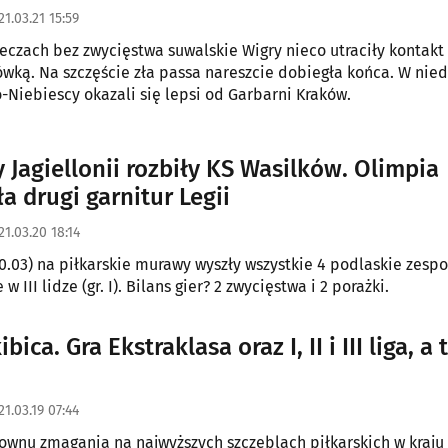
21.03.21 15:59
eczach bez zwycięstwa suwalskie Wigry nieco utraciły kontakt z
ówką. Na szczęście zła passa nareszcie dobiegła końca. W nied
o-Niebiescy okazali się lepsi od Garbarni Kraków.
 Jagiellonii rozbiły KS Wasilków. Olimpia
a drugi garnitur Legii
21.03.20 18:14
0.03) na piłkarskie murawy wyszły wszystkie 4 podlaskie zespo
w III lidze (gr. I). Bilans gier? 2 zwycięstwa i 2 porażki.
ibica. Gra Ekstraklasa oraz I, II i III liga, a
21.03.19 07:44
wnu zmagania na najwyższych szczeblach piłkarskich w kraju