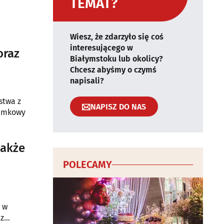
TEMAT?
Wiesz, że zdarzyło się coś
interesującego w
oraz
Białymstoku lub okolicy?
Chcesz abyśmy o czymś
napisali?
stwa z
NAPISZ DO NAS
ramkowy
 także
POLECAMY
 w
 z