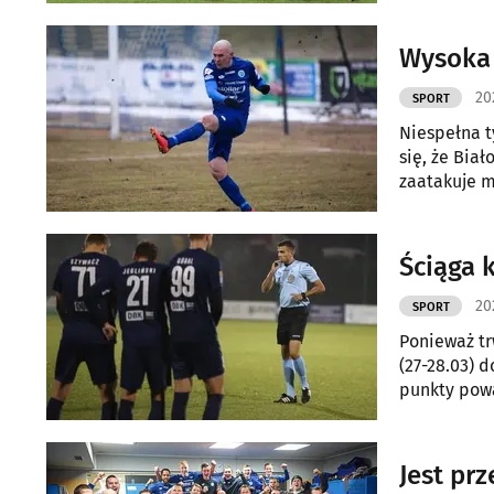
Wysoka 
20
SPORT
Niespełna t
się, że Bia
zaatakuje m
znowu przeg
Ściąga ki
20
SPORT
Ponieważ tr
(27-28.03) 
punkty powa
Jest pr