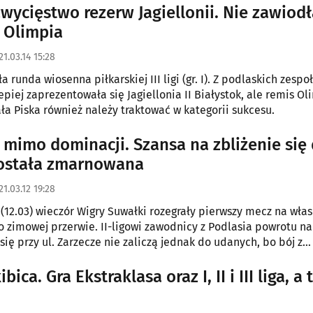
wycięstwo rezerw Jagiellonii. Nie zawiodł
 Olimpia
21.03.14 15:28
 runda wiosenna piłkarskiej III ligi (gr. I). Z podlaskich zespo
epiej zaprezentowała się Jagiellonia II Białystok, ale remis Ol
ła Piska również należy traktować w kategorii sukcesu.
 mimo dominacji. Szansa na zbliżenie się
została zmarnowana
21.03.12 19:28
(12.03) wieczór Wigry Suwałki rozegrały pierwszy mecz na wła
o zimowej przerwie. II-ligowi zawodnicy z Podlasia powrotu na
się przy ul. Zarzecze nie zaliczą jednak do udanych, bo bój z
przegrali.
ibica. Gra Ekstraklasa oraz I, II i III liga, a