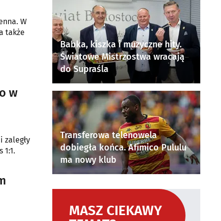
senna. W
 a także
Babka, kiszka i muzyczne hity.
Światowe Mistrzostwa wracają
do Supraśla
ło w
Transferowa telenowela
i zaległy
dobiegła końca. Afimico Pululu
 1:1.
ma nowy klub
ym
MASZ CIEKAWY