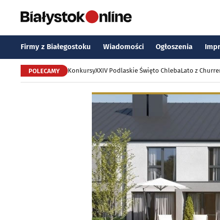
Firmy z Białegostoku
Wiadomości
Ogłoszenia
Imp
Konkursy
XXIV Podlaskie Święto Chleba
Lato z Churr
POLECAMY