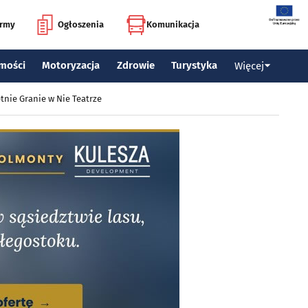
irmy
Ogłoszenia
Komunikacja
mości
Motoryzacja
Zdrowie
Turystyka
Więcej
tnie Granie w Nie Teatrze