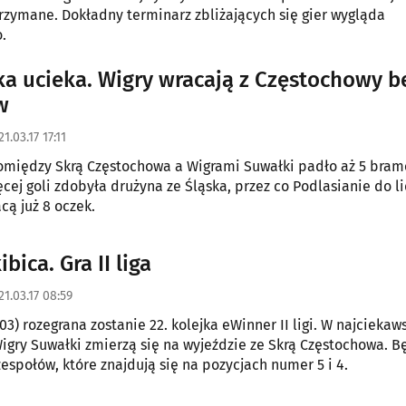
rzymane. Dokładny terminarz zbliżających się gier wygląda
.
a ucieka. Wigry wracają z Częstochowy b
w
1.03.17 17:11
omiędzy Skrą Częstochowa a Wigrami Suwałki padło aż 5 bram
ęcej goli zdobyła drużyna ze Śląska, przez co Podlasianie do li
cą już 8 oczek.
ibica. Gra II liga
21.03.17 08:59
03) rozegrana zostanie 22. kolejka eWinner II ligi. W najcieka
igry Suwałki zmierzą się na wyjeździe ze Skrą Częstochowa. B
espołów, które znajdują się na pozycjach numer 5 i 4.