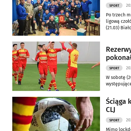
20
SPORT
Po trzech m
ligową czoł
(21.03) Biał
Rezerwy
pokonał
20
SPORT
W sobotę (2
występujące 
Ściąga k
CLJ
20
SPORT
Mimo lockdo