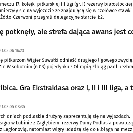
eczu 17. kolejki piłkarskiej III ligi (gr. I) rezerwy białostockiej
zmierzyły się na wyjeździe ze znajdującą się w czołówce stawki
Żółto-Czerwoni przegrali delegacyjne starcie 1:2.
ę potknęły, ale strefa dająca awans jest c
21.03.06 16:23
ię piłkarzom Wigier Suwałki odnieść drugiego ligowego zwycię
1 r. W sobotnim (6.03) pojedynku z Olimpią Elbląg padł bezb
ibica. Gra Ekstraklasa oraz I, II i III liga, a
21.03.05 08:35
ych dniach podlaskie drużyny zaprezentują się na wyjazdach.
 zagra w Lubinie z Zagłębiem, rezerwy Dumy Podlasia powalczą
z Legionovią, natomiast Wigry udadzą się do Elbląga na mecz