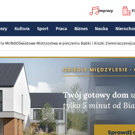
Imprezy
F
rezy
Kultura
Sport
Praca
Biznes
Nauka
Nierucho
eria MUNDO
Światowe Mistrzostwa w pieczeniu Babki i Kiszki Ziemniaczanej
Le