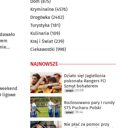
Dom
(875)
Kryminalne
(4576)
Drogówka
(2462)
Turystyka
(181)
Kulinaria
(109)
ydawało
awem
Kraj i Świat
(239)
anie
Ciekawostki
(998)
NAJNOWSZE
Działo się! Jagiellonia
pokonała Rangers FC!
Szmyt bohaterem
 weekend
20:08
SPORT
O ligowe
Rozlosowano pary I rundy
STS Pucharu Polski
18:44
SPORT
Nie płać za pomoc przy