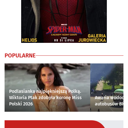
POPULARNE
Podlasianka najpiękniejszą Polką.
Wiktoria Ptak zdobyła koronę Miss
Awaria wodocią
Polski 2026
autobusów BKM 