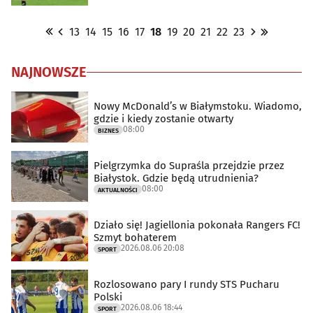
13
14
15
16
17
18
19
20
21
22
23
NAJNOWSZE
Nowy McDonald’s w Białymstoku. Wiadomo,
gdzie i kiedy zostanie otwarty
08:00
BIZNES
Pielgrzymka do Supraśla przejdzie przez
Białystok. Gdzie będą utrudnienia?
08:00
AKTUALNOŚCI
Działo się! Jagiellonia pokonała Rangers FC!
Szmyt bohaterem
2026.08.06 20:08
SPORT
Rozlosowano pary I rundy STS Pucharu
Polski
2026.08.06 18:44
SPORT