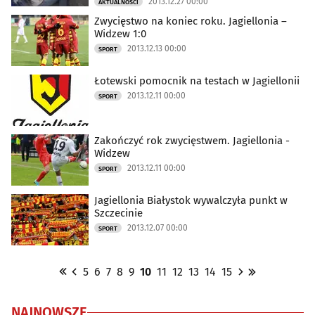
2013.12.27 00:00
AKTUALNOŚCI
Zwycięstwo na koniec roku. Jagiellonia –
Widzew 1:0
2013.12.13 00:00
SPORT
Łotewski pomocnik na testach w Jagiellonii
2013.12.11 00:00
SPORT
Zakończyć rok zwycięstwem. Jagiellonia -
Widzew
2013.12.11 00:00
SPORT
Jagiellonia Białystok wywalczyła punkt w
Szczecinie
2013.12.07 00:00
SPORT
5
6
7
8
9
10
11
12
13
14
15
NAJNOWSZE