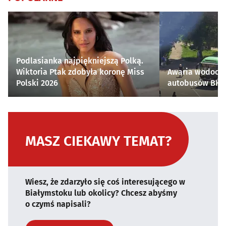
Podlasianka najpiękniejszą Polką.
Wiktoria Ptak zdobyła koronę Miss
Awaria wodocią
Polski 2026
autobusów BKM 
MASZ CIEKAWY TEMAT?
Wiesz, że zdarzyło się coś interesującego w
Białymstoku lub okolicy? Chcesz abyśmy
o czymś napisali?