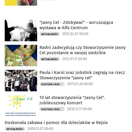
"Jasny Cel - Zdobywać" - wzruszająca
wystawa w Alfa Centrum
2012.02.07 00:00
AKTUALNOŚCI
Radni zadecydują czy Stowarzyszenie Jasny
Cel pozostanie w swojej siedzibie
2012.01.11 00:00
AKTUALNOŚCI
Paula i Karol oraz Jobstink zagrają na rzecz
Stowarzyszenia "Jasny cel"
2011.01.26 00:00
KULTURA I ROZRYWKA
10 lat stowarzyszenia "Jasny Cel".
Jubileuszowy koncert
2010.12.17 00:00
KULTURA I ROZRYWKA
Doskonała zabawa i pomoc dla dzieciaków w Rejsie
2009.12.07 00:00
AKTUALNOŚCI