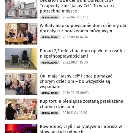
Otwarto nowe Centrum Opiekuńczo-
Terapeutyczne "Jasny Cel". To ważne i
potrzebne miejsce
2024.04.05 07:12
AKTUALNOŚCI
W Białymstoku powstanie dom dzienny dla
dorosłych z porażeniem mózgowym
2022.09.16 14:04
AKTUALNOŚCI
Ponad 2,5 mln zł na dom opieki dla osób z
niepełnosprawnościami
2022.08.11 15:08
AKTUALNOŚCI
Oni mają "Jasny cel" i chcą pomagać
chorym dzieciom – bo wszystkie są
wspaniałe
2019.03.25 08:50
AKTUALNOŚCI
Kup tort, a pieniądze zostaną przekazane
chorym dzieciom
2016.11.04 18:30
AKTUALNOŚCI
Równonoc, czyli charytatywna impreza w
słowiańskich rytmach