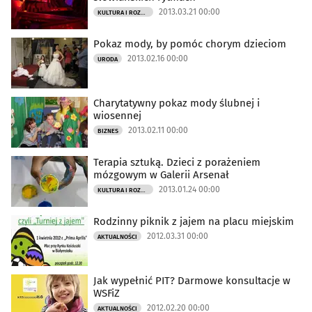
2013.03.21 00:00
KULTURA I ROZRYWKA
Pokaz mody, by pomóc chorym dzieciom
2013.02.16 00:00
URODA
Charytatywny pokaz mody ślubnej i
wiosennej
2013.02.11 00:00
BIZNES
Terapia sztuką. Dzieci z porażeniem
mózgowym w Galerii Arsenał
2013.01.24 00:00
KULTURA I ROZRYWKA
Rodzinny piknik z jajem na placu miejskim
2012.03.31 00:00
AKTUALNOŚCI
Jak wypełnić PIT? Darmowe konsultacje w
WSFiZ
2012.02.20 00:00
AKTUALNOŚCI