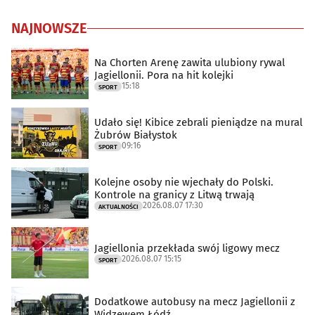
NAJNOWSZE
Na Chorten Arenę zawita ulubiony rywal
Jagiellonii. Pora na hit kolejki
15:18
SPORT
Udało się! Kibice zebrali pieniądze na mural
Żubrów Białystok
09:16
SPORT
Kolejne osoby nie wjechały do Polski.
Kontrole na granicy z Litwą trwają
2026.08.07 17:30
AKTUALNOŚCI
Jagiellonia przekłada swój ligowy mecz
2026.08.07 15:15
SPORT
Dodatkowe autobusy na mecz Jagiellonii z
Widzewem Łódź