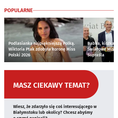
POPULARNE
Podlasianka najpiękniejszą Polką.
Babka, kiszka i
Wiktoria Ptak zdobyła koronę Miss
Światowe Mistr
Polski 2026
Supraśla
MASZ CIEKAWY TEMAT?
Wiesz, że zdarzyło się coś interesującego w
Białymstoku lub okolicy? Chcesz abyśmy