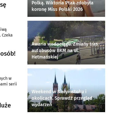
Polką. Wiktoria Ptak zdobyła
asę
koronę Miss Polski 2026
ziwą
. Czeka
Awaria wodociągu. Zmiany tras
autobusów BKM na ul.
 osób!
Hetmańskiej
nnych w
ami serii
Weekend w Białymstoku i
okolicach. Sprawdź przegląd
duże
wydarzeń