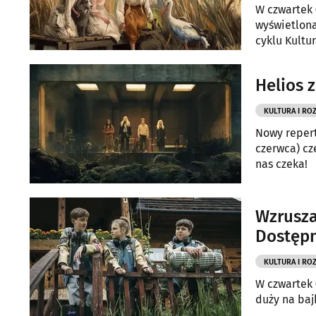
W czwartek 
wyświetlona
cyklu Kultu
Helios 
KULTURA I RO
Nowy repert
czerwca) cz
nas czeka!
Wzrusza
Dostęp
KULTURA I RO
W czwartek 
duży na bajk