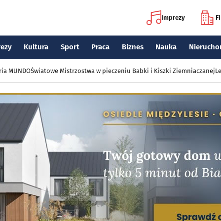
Imprezy
F
rezy
Kultura
Sport
Praca
Biznes
Nauka
Nierucho
eria MUNDO
Światowe Mistrzostwa w pieczeniu Babki i Kiszki Ziemniaczanej
Le