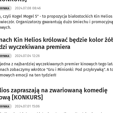
2024.07.08 08:46
ZRYWKA
 czyli Kogel Mogel 5" - to propozycja białostockich Kin Helios
wieczór. Organizatorzy gwarantują dużo śmiechu i promocyjn
nowych.
nach Kin Helios królować będzie kolor żół
zi wyczekiwana premiera
2024.07.04 12:26
ZRYWKA
jedna z najbardziej wyczekiwanych premier kinowych tego lat
nach zobaczymy wkrótce "Gru i Minionki: Pod przykrywką". A t
lmowych emocji na ten tydzień!
lios zapraszają na zwariowaną komedię
jową [KONKURS]
2024.07.01 15:06
ZRYWKA