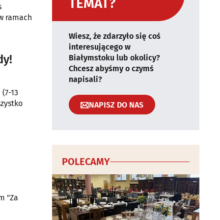
TEMAT?
s
 w ramach
Wiesz, że zdarzyło się coś
interesującego w
dy!
Białymstoku lub okolicy?
Chcesz abyśmy o czymś
napisali?
(7-13
szystko
NAPISZ DO NAS
POLECAMY
m "Za