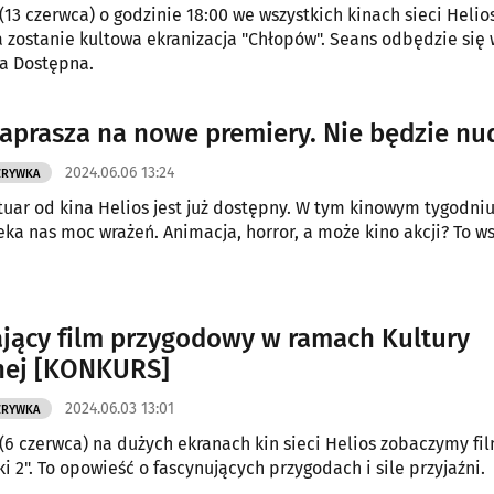
(13 czerwca) o godzinie 18:00 we wszystkich kinach sieci Helio
 zostanie kultowa ekranizacja "Chłopów". Seans odbędzie się
ra Dostępna.
zaprasza na nowe premiery. Nie będzie nu
2024.06.06 13:24
ZRYWKA
uar od kina Helios jest już dostępny. W tym kinowym tygodniu 
eka nas moc wrażeń. Animacja, horror, a może kino akcji? To w
jący film przygodowy w ramach Kultury
nej [KONKURS]
2024.06.03 13:01
ZRYWKA
(6 czerwca) na dużych ekranach kin sieci Helios zobaczymy fil
i 2". To opowieść o fascynujących przygodach i sile przyjaźni.