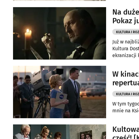
Na duże
Pokaz j
KULTURA I RO
Już w najbl
Kultura Dos
ekranizacji
W kinac
repertu
KULTURA I RO
W tym tygod
mnie na Ksi
Kultowa
część! 