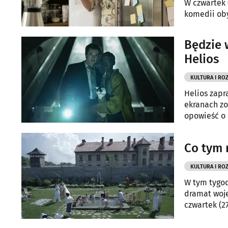
W czwartek 
komedii oby
Będzie 
Helios
KULTURA I RO
Helios zapr
ekranach zo
opowieść o 
Co tym 
KULTURA I RO
W tym tygod
dramat woje
czwartek (2