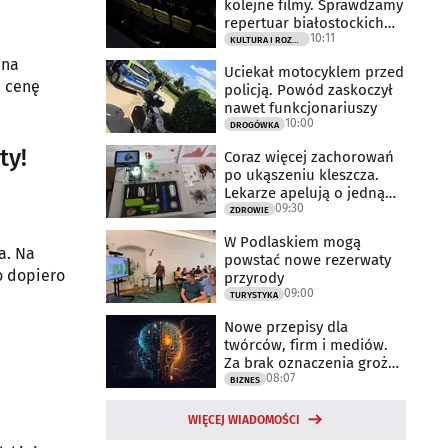
kolejne filmy. Sprawdzamy
repertuar białostockich
10:11
kin
KULTURA I ROZRYWKA
 na
Uciekał motocyklem przed
ą cenę
policją. Powód zaskoczył
nawet funkcjonariuszy
10:00
DROGÓWKA
ty!
Coraz więcej zachorowań
po ukąszeniu kleszcza.
Lekarze apelują o jedną
09:30
rzecz
ZDROWIE
W Podlaskiem mogą
a. Na
powstać nowe rezerwaty
o dopiero
przyrody
09:00
TURYSTYKA
Nowe przepisy dla
twórców, firm i mediów.
Za brak oznaczenia grożą
08:07
milionowe
BIZNES
WIĘCEJ WIADOMOŚCI