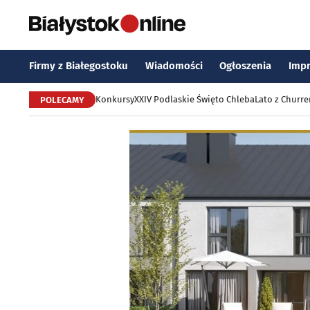
Firmy z Białegostoku
Wiadomości
Ogłoszenia
Imp
Konkursy
XXIV Podlaskie Święto Chleba
Lato z Churr
POLECAMY