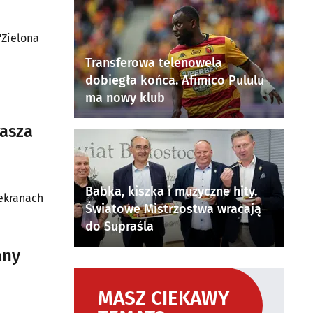
"Zielona
Transferowa telenowela
dobiegła końca. Afimico Pululu
ma nowy klub
rasza
Babka, kiszka i muzyczne hity.
 ekranach
Światowe Mistrzostwa wracają
do Supraśla
any
MASZ CIEKAWY