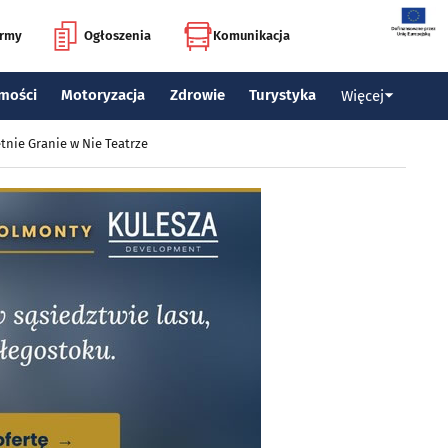
irmy
Ogłoszenia
Komunikacja
mości
Motoryzacja
Zdrowie
Turystyka
Więcej
tnie Granie w Nie Teatrze