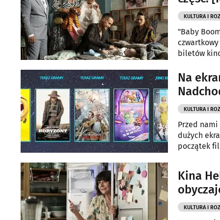
KULTURA I RO
"Baby Boom,
czwartkowy 
biletów ki
Na ekra
Nadchod
KULTURA I RO
Przed nami 
dużych ekra
początek fi
Kina He
obycza
KULTURA I RO