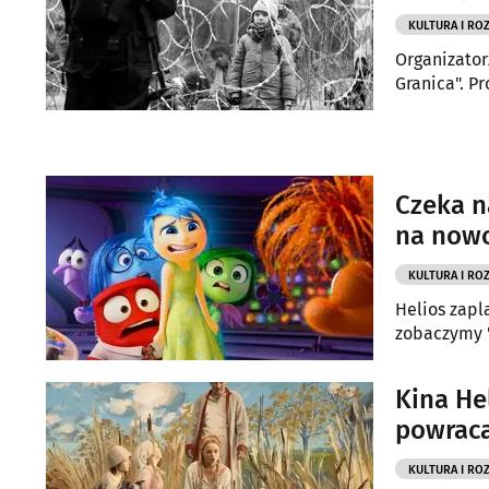
KULTURA I RO
Organizator
Granica". P
Czeka n
na nowo
KULTURA I RO
Helios zapl
zobaczymy "
Kina He
powraca
KULTURA I RO