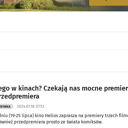
go w kinach? Czekają nas mocne premier
rzedpremiera
2024.07.18 07:13
ZRYWKA
niu (19-25 lipca) kino Helios zaprasza na premiery trzech film
ównież przedpremiera prosto ze świata komiksów.