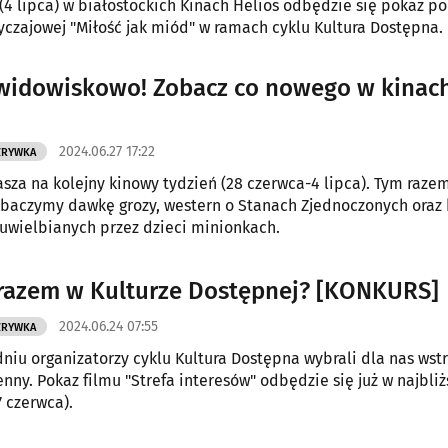
(4 lipca) w białostockich Kinach Helios odbędzie się pokaz po
czajowej "Miłość jak miód" w ramach cyklu Kultura Dostępna.
widowiskowo! Zobacz co nowego w kinac
2024.06.27 17:22
ZRYWKA
asza na kolejny kinowy tydzień (28 czerwca-4 lipca). Tym raze
baczymy dawkę grozy, western o Stanach Zjednoczonych oraz 
uwielbianych przez dzieci minionkach.
razem w Kulturze Dostępnej? [KONKURS]
2024.06.24 07:55
ZRYWKA
niu organizatorzy cyklu Kultura Dostępna wybrali dla nas wst
nny. Pokaz filmu "Strefa interesów" odbędzie się już w najbliż
7 czerwca).