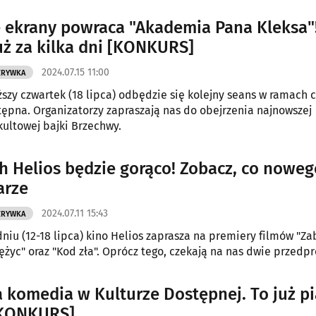
 ekrany powraca "Akademia Pana Kleksa"
uż za kilka dni [KONKURS]
2024.07.15 11:00
ZRYWKA
iższy czwartek (18 lipca) odbędzie się kolejny seans w ramach 
tępna. Organizatorzy zapraszają nas do obejrzenia najnowszej
 kultowej bajki Brzechwy.
h Helios będzie gorąco! Zobacz, co nowe
arze
2024.07.11 15:43
ZRYWKA
niu (12-18 lipca) kino Helios zaprasza na premiery filmów "Za
ężyc" oraz "Kod zła". Oprócz tego, czekają na nas dwie przedp
 komedia w Kulturze Dostępnej. To już pi
[KONKURS]