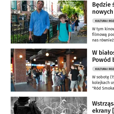
Będzie ś
nowych
KULTURA I RO
W tym kinow
filmową pod
nas również
W biało
Powód b
KULTURA I RO
W sobotę (1
kolejkach u
"Ród Smoka
Wstrząs
ekrany