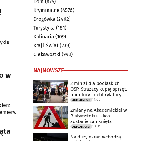
Dom
(875)
Kryminalne
(4576)
!
Drogówka
(2462)
Turystyka
(181)
Kulinaria
(109)
cyklu
Kraj i Świat
(239)
Ciekawostki
(998)
NAJNOWSZE
go w
2 mln zł dla podlaskich
OSP. Strażacy kupią sprzęt,
mundury i defibrylatory
11:00
AKTUALNOŚCI
bierz
Zmiany na Akademickiej w
remiery.
Białymstoku. Ulica
zostanie zamknięta
10:34
AKTUALNOŚCI
ąta
Na duży ekran wchodzą