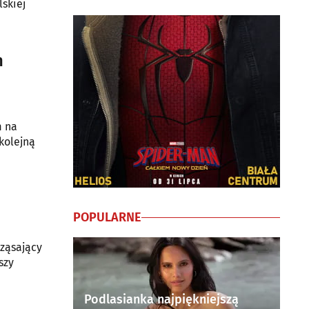
lskiej
h
m na
kolejną
POPULARNE
rząsający
szy
Podlasianka najpiękniejszą