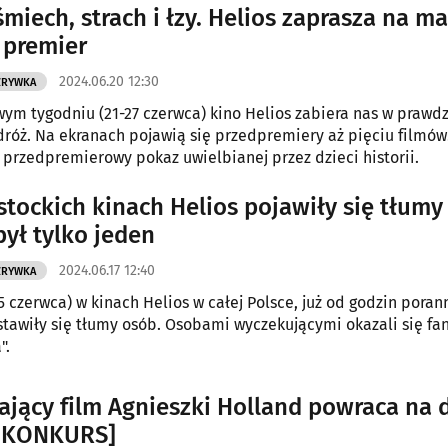
miech, strach i łzy. Helios zaprasza na m
 premier
2024.06.20 12:30
ZRYWKA
ym tygodniu (21-27 czerwca) kino Helios zabiera nas w prawd
róż. Na ekranach pojawią się przedpremiery aż pięciu filmów
 przedpremierowy pokaz uwielbianej przez dzieci historii.
stockich kinach Helios pojawiły się tłumy
ył tylko jeden
2024.06.17 12:40
ZRYWKA
5 czerwca) w kinach Helios w całej Polsce, już od godzin pora
stawiły się tłumy osób. Osobami wyczekującymi okazali się fan
".
ający film Agnieszki Holland powraca na 
 [KONKURS]