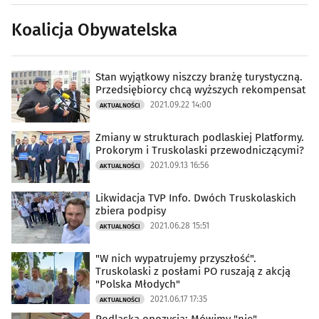
Koalicja Obywatelska
Stan wyjątkowy niszczy branżę turystyczną.
Przedsiębiorcy chcą wyższych rekompensat
2021.09.22 14:00
AKTUALNOŚCI
Zmiany w strukturach podlaskiej Platformy.
Prokorym i Truskolaski przewodniczącymi?
2021.09.13 16:56
AKTUALNOŚCI
Likwidacja TVP Info. Dwóch Truskolaskich
zbiera podpisy
2021.06.28 15:51
AKTUALNOŚCI
"W nich wypatrujemy przyszłość".
Truskolaski z posłami PO ruszają z akcją
"Polska Młodych"
2021.06.17 17:35
AKTUALNOŚCI