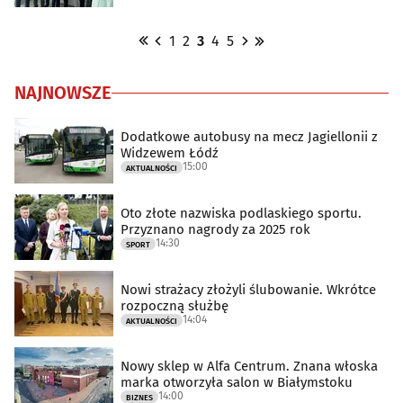
1
2
3
4
5
NAJNOWSZE
Dodatkowe autobusy na mecz Jagiellonii z
Widzewem Łódź
15:00
AKTUALNOŚCI
Oto złote nazwiska podlaskiego sportu.
Przyznano nagrody za 2025 rok
14:30
SPORT
Nowi strażacy złożyli ślubowanie. Wkrótce
rozpoczną służbę
14:04
AKTUALNOŚCI
Nowy sklep w Alfa Centrum. Znana włoska
marka otworzyła salon w Białymstoku
14:00
BIZNES