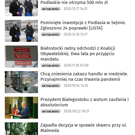
Podlaskie nie otrzyma 500 mln zł
2020.12.17 14:31
AKTUALNOŚCI
Pominięte inwestycje z Podlasia w Sejmie.
Zgłoszono 24 poprawki [LISTA]
2020.12.16 13:17
AKTUALNOŚCI
Białostocki radny odchodzi z Koalicji
Obywatelskiej. Dwa lata po przyjęciu
mandatu
2020.11.18 07:30
AKTUALNOŚCI
Chcą zniesienia zakazu handlu w niedziele.
Przynajmniej na czas trwania pandemii
2020.10.14 14:15
AKTUALNOŚCI
Prezydent Białegostoku z wotum zaufania i
absolutorium
2020.06.22 16:31
AKTUALNOŚCI
Zapadła decyzja w sprawie skweru przy ul.
Malmeda