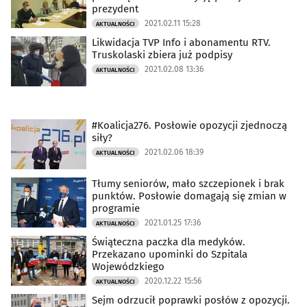
prezydent
2021.02.11 15:28
AKTUALNOŚCI
Likwidacja TVP Info i abonamentu RTV.
Truskolaski zbiera już podpisy
2021.02.08 13:36
AKTUALNOŚCI
#Koalicja276. Posłowie opozycji zjednoczą
siły?
2021.02.06 18:39
AKTUALNOŚCI
Tłumy seniorów, mało szczepionek i brak
punktów. Posłowie domagają się zmian w
programie
2021.01.25 17:36
AKTUALNOŚCI
Świąteczna paczka dla medyków.
Przekazano upominki do Szpitala
Wojewódzkiego
2020.12.22 15:56
AKTUALNOŚCI
Sejm odrzucił poprawki posłów z opozycji.