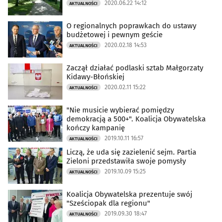
2020.06.22 14:12
AKTUALNOŚCI
O regionalnych poprawkach do ustawy
budżetowej i pewnym geście
2020.02.18 14:53
AKTUALNOŚCI
Zaczął działać podlaski sztab Małgorzaty
Kidawy-Błońskiej
2020.02.11 15:22
AKTUALNOŚCI
"Nie musicie wybierać pomiędzy
demokracją a 500+". Koalicja Obywatelska
kończy kampanię
2019.10.11 16:57
AKTUALNOŚCI
Liczą, że uda się zazielenić sejm. Partia
Zieloni przedstawiła swoje pomysły
2019.10.09 15:25
AKTUALNOŚCI
Koalicja Obywatelska prezentuje swój
"Sześciopak dla regionu"
2019.09.30 18:47
AKTUALNOŚCI