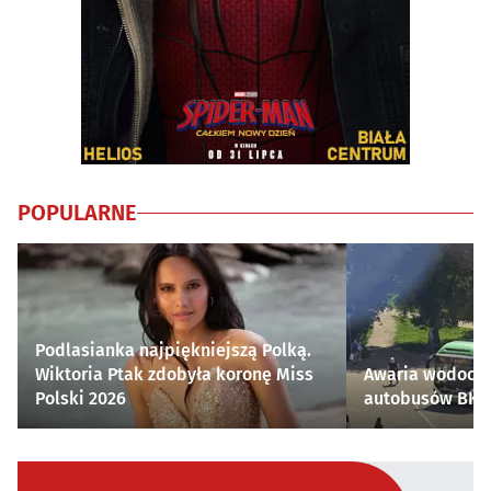
POPULARNE
Podlasianka najpiękniejszą Polką.
Wiktoria Ptak zdobyła koronę Miss
Awaria wodocią
Polski 2026
autobusów BKM 