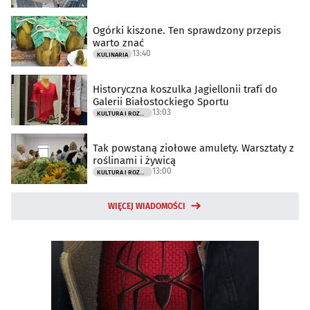
Ogórki kiszone. Ten sprawdzony przepis
warto znać
13:40
KULINARIA
Historyczna koszulka Jagiellonii trafi do
Galerii Białostockiego Sportu
13:03
KULTURA I ROZRYWKA
Tak powstaną ziołowe amulety. Warsztaty z
roślinami i żywicą
13:00
KULTURA I ROZRYWKA
WIĘCEJ WIADOMOŚCI