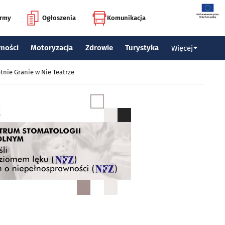
irmy
Ogłoszenia
Komunikacja
mości
Motoryzacja
Zdrowie
Turystyka
Więcej
tnie Granie w Nie Teatrze