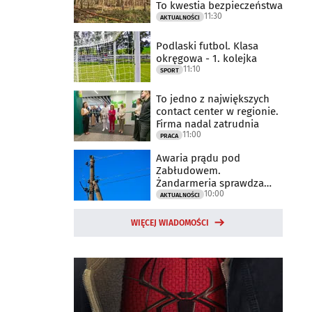
To kwestia bezpieczeństwa
11:30
AKTUALNOŚCI
Podlaski futbol. Klasa
okręgowa - 1. kolejka
11:10
SPORT
To jedno z największych
contact center w regionie.
Firma nadal zatrudnia
11:00
PRACA
Awaria prądu pod
Zabłudowem.
Żandarmeria sprawdza
10:00
udział śmigłowca
AKTUALNOŚCI
WIĘCEJ WIADOMOŚCI