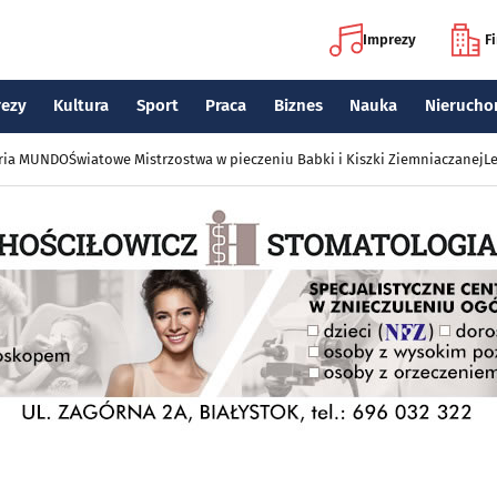
Imprezy
F
rezy
Kultura
Sport
Praca
Biznes
Nauka
Nierucho
eria MUNDO
Światowe Mistrzostwa w pieczeniu Babki i Kiszki Ziemniaczanej
Le