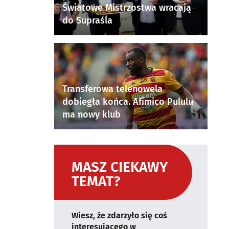
Światowe Mistrzostwa wracają
do Supraśla
Transferowa telenowela
dobiegła końca. Afimico Pululu
ma nowy klub
MASZ CIEKAWY
TEMAT?
Wiesz, że zdarzyło się coś
interesującego w