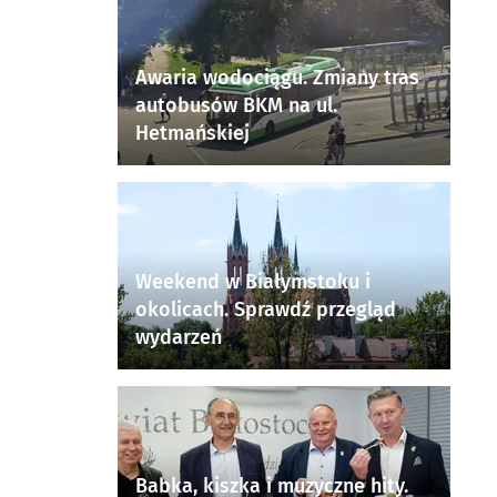
Awaria wodociągu. Zmiany tras
autobusów BKM na ul.
Hetmańskiej
Weekend w Białymstoku i
okolicach. Sprawdź przegląd
wydarzeń
Babka, kiszka i muzyczne hity.