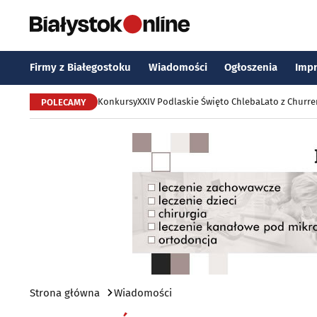
Firmy z Białegostoku
Wiadomości
Ogłoszenia
Imp
Konkursy
XXIV Podlaskie Święto Chleba
Lato z Churr
POLECAMY
Strona główna
Wiadomości