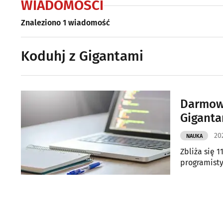
WIADOMOŚCI
Znaleziono 1 wiadomość
Koduhj z Gigantami
Darmowe
Giganta
20
NAUKA
Zbliża się 
programisty