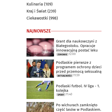
Kulinaria
(109)
Kraj i Świat
(239)
Ciekawostki
(998)
NAJNOWSZE
Grant dla naukowczyni z
Białegostoku. Opracuje
innowacyjną postać leku
12:00
ZDROWIE
Podlaskie pierwsze z
programem ochrony dzieci
przed przemocą seksualną
11:59
AKTUALNOŚCI
Podlaski futbol. IV liga - 1.
kolejka
11:40
SPORT
Po wichurach zamknięto
część lasów w Podlaskiem.