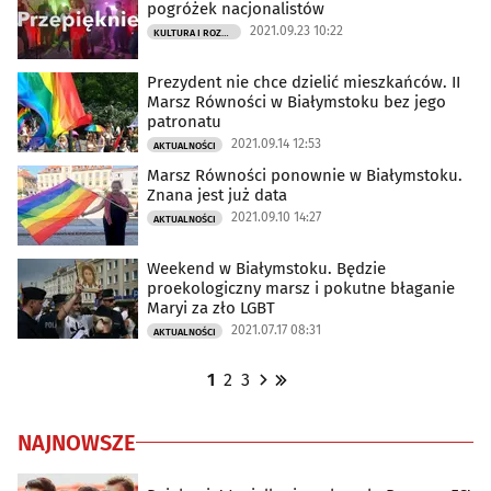
pogróżek nacjonalistów
2021.09.23 10:22
KULTURA I ROZRYWKA
Prezydent nie chce dzielić mieszkańców. II
Marsz Równości w Białymstoku bez jego
patronatu
2021.09.14 12:53
AKTUALNOŚCI
Marsz Równości ponownie w Białymstoku.
Znana jest już data
2021.09.10 14:27
AKTUALNOŚCI
Weekend w Białymstoku. Będzie
proekologiczny marsz i pokutne błaganie
Maryi za zło LGBT
2021.07.17 08:31
AKTUALNOŚCI
1
2
3
NAJNOWSZE