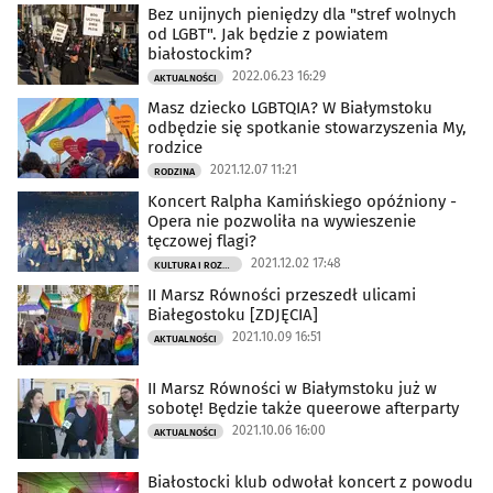
Bez unijnych pieniędzy dla "stref wolnych
od LGBT". Jak będzie z powiatem
białostockim?
2022.06.23 16:29
AKTUALNOŚCI
Masz dziecko LGBTQIA? W Białymstoku
odbędzie się spotkanie stowarzyszenia My,
rodzice
2021.12.07 11:21
RODZINA
Koncert Ralpha Kamińskiego opóźniony -
Opera nie pozwoliła na wywieszenie
tęczowej flagi?
2021.12.02 17:48
KULTURA I ROZRYWKA
II Marsz Równości przeszedł ulicami
Białegostoku [ZDJĘCIA]
2021.10.09 16:51
AKTUALNOŚCI
II Marsz Równości w Białymstoku już w
sobotę! Będzie także queerowe afterparty
2021.10.06 16:00
AKTUALNOŚCI
Białostocki klub odwołał koncert z powodu