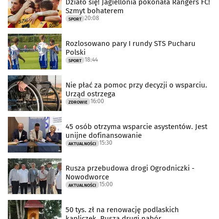
Działo się! Jagiellonia pokonała Rangers FC!
Szmyt bohaterem
20:08
SPORT
Rozlosowano pary I rundy STS Pucharu
Polski
18:44
SPORT
Nie płać za pomoc przy decyzji o wsparciu.
Urząd ostrzega
16:00
ZDROWIE
45 osób otrzyma wsparcie asystentów. Jest
unijne dofinansowanie
15:30
AKTUALNOŚCI
Rusza przebudowa drogi Ogrodniczki -
Nowodworce
15:00
AKTUALNOŚCI
50 tys. zł na renowację podlaskich
kapliczek. Rusza drugi nabór