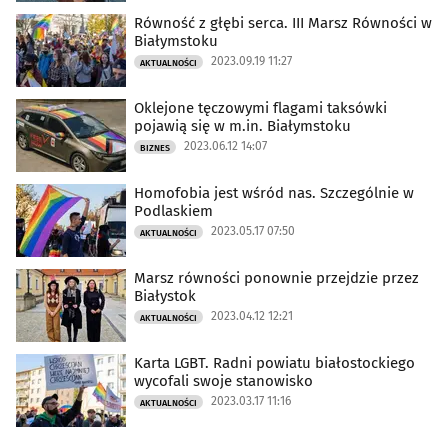
Równość z głębi serca. III Marsz Równości w
Białymstoku
2023.09.19 11:27
AKTUALNOŚCI
Oklejone tęczowymi flagami taksówki
pojawią się w m.in. Białymstoku
2023.06.12 14:07
BIZNES
Homofobia jest wśród nas. Szczególnie w
Podlaskiem
2023.05.17 07:50
AKTUALNOŚCI
Marsz równości ponownie przejdzie przez
Białystok
2023.04.12 12:21
AKTUALNOŚCI
Karta LGBT. Radni powiatu białostockiego
wycofali swoje stanowisko
2023.03.17 11:16
AKTUALNOŚCI