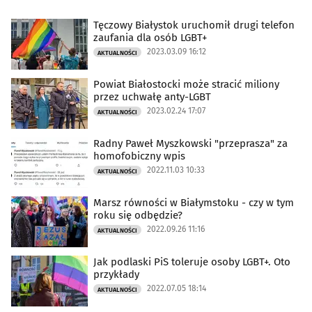
Tęczowy Białystok uruchomił drugi telefon
zaufania dla osób LGBT+
2023.03.09 16:12
AKTUALNOŚCI
Powiat Białostocki może stracić miliony
przez uchwałę anty-LGBT
2023.02.24 17:07
AKTUALNOŚCI
Radny Paweł Myszkowski "przeprasza" za
homofobiczny wpis
2022.11.03 10:33
AKTUALNOŚCI
Marsz równości w Białymstoku - czy w tym
roku się odbędzie?
2022.09.26 11:16
AKTUALNOŚCI
Jak podlaski PiS toleruje osoby LGBT+. Oto
przykłady
2022.07.05 18:14
AKTUALNOŚCI