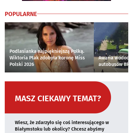
POPULARNE
Podlasianka najpiękniejszą Polką.
Wiktoria Ptak zdobyła koronę Miss
Awaria wodocią
Polski 2026
autobusów BKM 
MASZ CIEKAWY TEMAT?
Wiesz, że zdarzyło się coś interesującego w
Białymstoku lub okolicy? Chcesz abyśmy