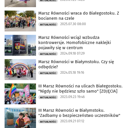
AKTUALNOŚCI
Marsz Równości wraca do Białegostoku. Z
bocianem na czele
2025.07.30 08:00
AKTUALNOŚCI
Marsz Równości wciąż wzbudza
kontrowersje. Homofobiczne naklejki
pojawiły się w centrum
2024.09.18 07:29
AKTUALNOŚCI
Marsz Równości w Białymstoku. Czy się
odbędzie?
2024.05.18 19:16
AKTUALNOŚCI
III Marsz Równości na ulicach Białegostoku.
"Nigdy nie będziesz szło samo" [ZDJĘCIA]
2023.09.23 19:46
AKTUALNOŚCI
III Marsz Równości w Białymstoku.
"Zadbamy o bezpieczeństwo uczestników"
2023.09.21 07:12
AKTUALNOŚCI