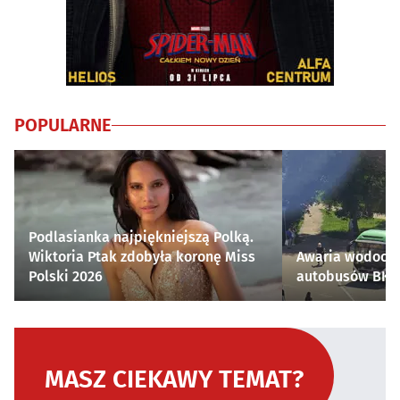
POPULARNE
Podlasianka najpiękniejszą Polką.
Wiktoria Ptak zdobyła koronę Miss
Awaria wodocią
Polski 2026
autobusów BKM 
MASZ CIEKAWY TEMAT?