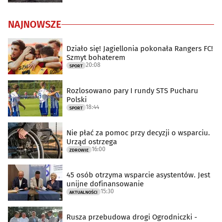
NAJNOWSZE
Działo się! Jagiellonia pokonała Rangers FC!
Szmyt bohaterem
20:08
SPORT
Rozlosowano pary I rundy STS Pucharu
Polski
18:44
SPORT
Nie płać za pomoc przy decyzji o wsparciu.
Urząd ostrzega
16:00
ZDROWIE
45 osób otrzyma wsparcie asystentów. Jest
unijne dofinansowanie
15:30
AKTUALNOŚCI
Rusza przebudowa drogi Ogrodniczki -