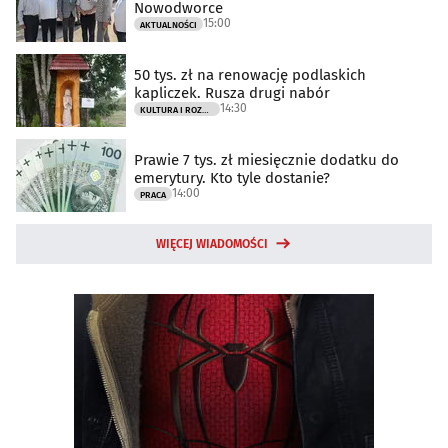
Nowodworce
15:00
AKTUALNOŚCI
50 tys. zł na renowację podlaskich
kapliczek. Rusza drugi nabór
14:30
KULTURA I ROZRYWKA
Prawie 7 tys. zł miesięcznie dodatku do
emerytury. Kto tyle dostanie?
14:00
PRACA
WIĘCEJ WIADOMOŚCI