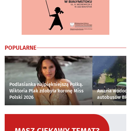
POPULARNE
Podlasianka najpiękniejszą Polką.
Wiktoria Ptak zdobyła koronę Miss
Awaria wodocią
Polski 2026
autobusów BKM 
MASZ CIEKAWY TEMAT?