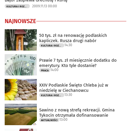
Bajor zaśpiewa Grechutę i Koftę
2009.11.13 00:00
KULTURA I ROZRYWKA
NAJNOWSZE
50 tys. zł na renowację podlaskich
kapliczek. Rusza drugi nabór
14:30
KULTURA I ROZRYWKA
Prawie 7 tys. zł miesięcznie dodatku do
emerytury. Kto tyle dostanie?
14:00
PRACA
XXIV Podlaskie Święto Chleba już w
niedzielę w Ciechanowcu
13:30
KULTURA I ROZRYWKA
Sawino z nową strefą rekreacji. Gmina
Tykocin otrzymała dofinansowanie
13:00
AKTUALNOŚCI