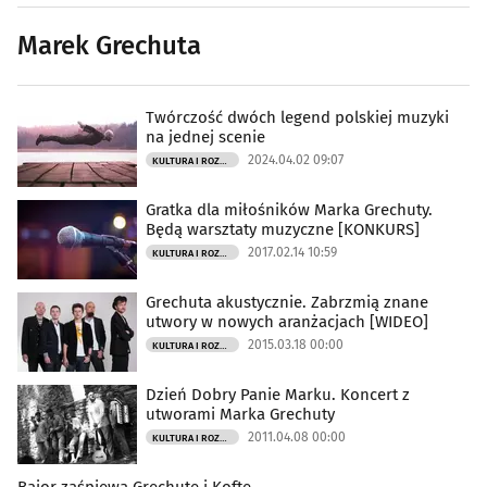
Marek Grechuta
Twórczość dwóch legend polskiej muzyki
na jednej scenie
2024.04.02 09:07
KULTURA I ROZRYWKA
Gratka dla miłośników Marka Grechuty.
Będą warsztaty muzyczne [KONKURS]
2017.02.14 10:59
KULTURA I ROZRYWKA
Grechuta akustycznie. Zabrzmią znane
utwory w nowych aranżacjach [WIDEO]
2015.03.18 00:00
KULTURA I ROZRYWKA
Dzień Dobry Panie Marku. Koncert z
utworami Marka Grechuty
2011.04.08 00:00
KULTURA I ROZRYWKA