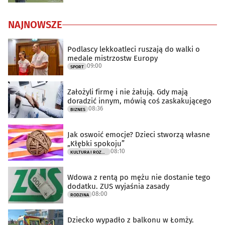
NAJNOWSZE
Podlascy lekkoatleci ruszają do walki o
medale mistrzostw Europy
09:00
SPORT
Założyli firmę i nie żałują. Gdy mają
doradzić innym, mówią coś zaskakującego
08:36
BIZNES
Jak oswoić emocje? Dzieci stworzą własne
„Kłębki spokoju”
08:10
KULTURA I ROZRYWKA
Wdowa z rentą po mężu nie dostanie tego
dodatku. ZUS wyjaśnia zasady
08:00
RODZINA
Dziecko wypadło z balkonu w Łomży.