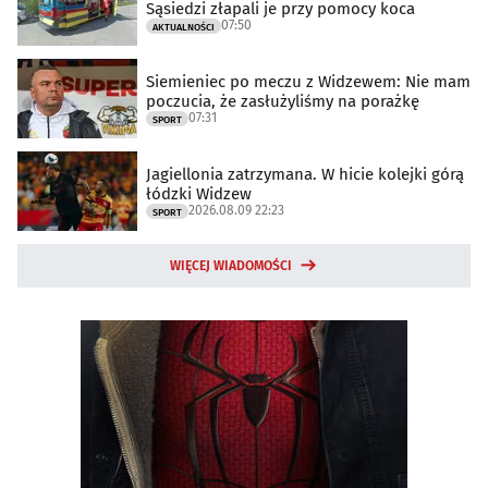
Sąsiedzi złapali je przy pomocy koca
07:50
AKTUALNOŚCI
Siemieniec po meczu z Widzewem: Nie mam
poczucia, że zasłużyliśmy na porażkę
07:31
SPORT
Jagiellonia zatrzymana. W hicie kolejki górą
łódzki Widzew
2026.08.09 22:23
SPORT
WIĘCEJ WIADOMOŚCI