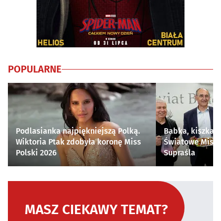
POPULARNE
Podlasianka najpiękniejszą Polką.
Babka, kiszka i
Wiktoria Ptak zdobyła koronę Miss
Światowe Mistr
Polski 2026
Supraśla
MASZ CIEKAWY TEMAT?