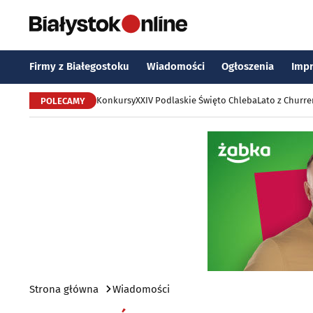
Firmy z Białegostoku
Wiadomości
Ogłoszenia
Imp
Konkursy
XXIV Podlaskie Święto Chleba
Lato z Churr
POLECAMY
Strona główna
Wiadomości