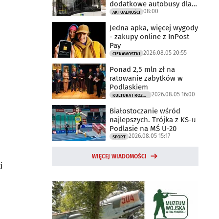
dodatkowe autobusy dla
08:00
kibiców
AKTUALNOŚCI
Jedna apka, więcej wygody
- zakupy online z InPost
Pay
2026.08.05 20:55
CIEKAWOSTKI
Ponad 2,5 mln zł na
ratowanie zabytków w
Podlaskiem
2026.08.05 16:00
KULTURA I ROZRYWKA
Białostoczanie wśród
najlepszych. Trójka z KS-u
Podlasie na MŚ U-20
2026.08.05 15:17
SPORT
WIĘCEJ WIADOMOŚCI
i