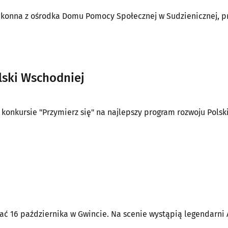
akonna z ośrodka Domu Pomocy Społecznej w Sudzienicznej, p
lski Wschodniej
onkursie "Przymierz się" na najlepszy program rozwoju Polsk
nkrock nie umarł będzie się można przekonać 16 października w Gwincie. Na scenie wystąpią legend