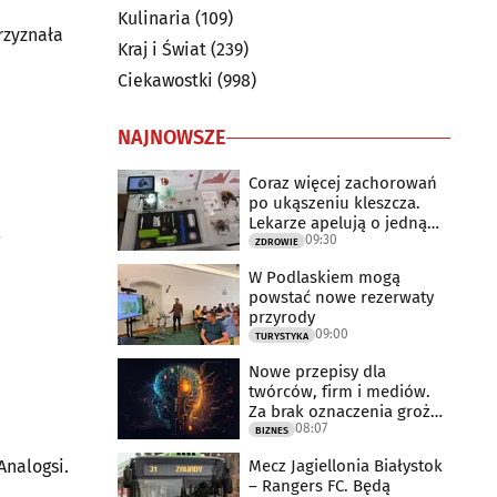
Kulinaria
(109)
rzyznała
Kraj i Świat
(239)
Ciekawostki
(998)
NAJNOWSZE
Coraz więcej zachorowań
po ukąszeniu kleszcza.
Lekarze apelują o jedną
09:30
rzecz
i
ZDROWIE
W Podlaskiem mogą
powstać nowe rezerwaty
przyrody
09:00
TURYSTYKA
Nowe przepisy dla
twórców, firm i mediów.
Za brak oznaczenia grożą
08:07
milionowe
BIZNES
Mecz Jagiellonia Białystok
arni Analogsi.
– Rangers FC. Będą