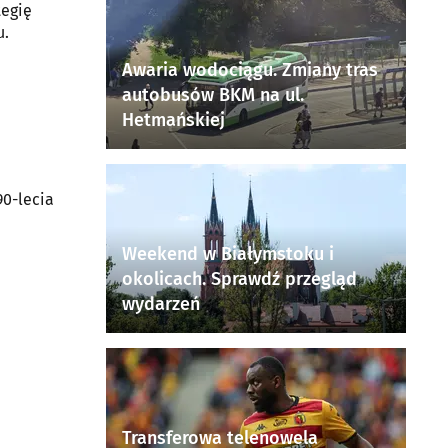
tegię
u.
Awaria wodociągu. Zmiany tras
autobusów BKM na ul.
Hetmańskiej
90-lecia
Weekend w Białymstoku i
okolicach. Sprawdź przegląd
wydarzeń
Transferowa telenowela