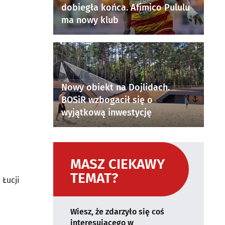
dobiegła końca. Afimico Pululu
ma nowy klub
Nowy obiekt na Dojlidach.
BOSiR wzbogacił się o
wyjątkową inwestycję
MASZ CIEKAWY
TEMAT?
 Łucji
Wiesz, że zdarzyło się coś
interesującego w