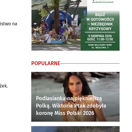
ństwo na
POPULARNE
żek.
Podlasianka najpiękniejszą
Polką. Wiktoria Ptak zdobyła
koronę Miss Polski 2026