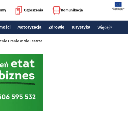
irmy
Ogłoszenia
Komunikacja
mości
Motoryzacja
Zdrowie
Turystyka
Więcej
tnie Granie w Nie Teatrze