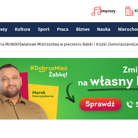
Imprezy
F
rezy
Kultura
Sport
Praca
Biznes
Nauka
Nierucho
eria MUNDO
Światowe Mistrzostwa w pieczeniu Babki i Kiszki Ziemniaczanej
Le