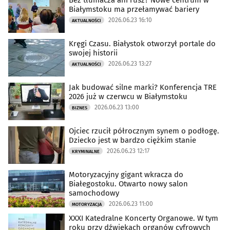
Bez tłumacza ani rusz? Nowe centrum w
Białymstoku ma przełamywać bariery
2026.06.23 16:10
AKTUALNOŚCI
Kręgi Czasu. Białystok otworzył portale do
swojej historii
2026.06.23 13:27
AKTUALNOŚCI
Jak budować silne marki? Konferencja TRE
2026 już w czerwcu w Białymstoku
2026.06.23 13:00
BIZNES
Ojciec rzucił półrocznym synem o podłogę.
Dziecko jest w bardzo ciężkim stanie
2026.06.23 12:17
KRYMINALNE
Motoryzacyjny gigant wkracza do
Białegostoku. Otwarto nowy salon
samochodowy
2026.06.23 11:00
MOTORYZACJA
XXXI Katedralne Koncerty Organowe. W tym
roku przy dźwiękach organów cyfrowych