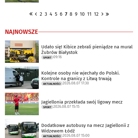
2
3
4
5
6
7
8
9
10
11
12
NAJNOWSZE
Udało się! Kibice zebrali pieniądze na mural
Żubrów Białystok
09:16
SPORT
Kolejne osoby nie wjechały do Polski.
Kontrole na granicy z Litwą trwają
2026.08.07 17:30
AKTUALNOŚCI
Jagiellonia przekłada swój ligowy mecz
2026.08.07 15:15
SPORT
Dodatkowe autobusy na mecz Jagiellonii z
Widzewem Łódź
2026.08.07 15:00
AKTUALNOŚCI