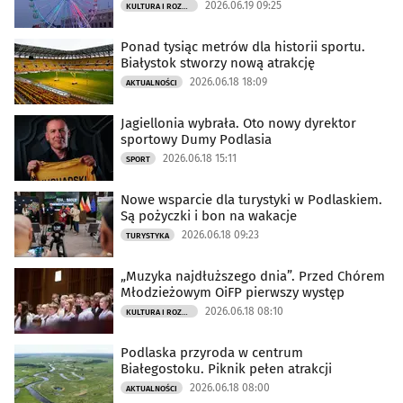
2026.06.19 09:25
KULTURA I ROZRYWKA
Ponad tysiąc metrów dla historii sportu.
Białystok stworzy nową atrakcję
2026.06.18 18:09
AKTUALNOŚCI
Jagiellonia wybrała. Oto nowy dyrektor
sportowy Dumy Podlasia
2026.06.18 15:11
SPORT
Nowe wsparcie dla turystyki w Podlaskiem.
Są pożyczki i bon na wakacje
2026.06.18 09:23
TURYSTYKA
„Muzyka najdłuższego dnia”. Przed Chórem
Młodzieżowym OiFP pierwszy występ
2026.06.18 08:10
KULTURA I ROZRYWKA
Podlaska przyroda w centrum
Białegostoku. Piknik pełen atrakcji
2026.06.18 08:00
AKTUALNOŚCI