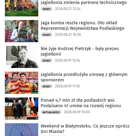
Jagiellonia zmienia partnera technicznego
2026.06.21 12:24
SPORT
Jaga kontra reszta regionu. Oto skład
Reprezentacji Województwa Podlaskiego
2026.06.21 10:30
SPORT
Nie żyje Andrzej Pietrzyk - były prezes
Jagiellonii
2026.06.19 12:54
SPORT
Jagiellonia przedłużyła umowę z głównym
sponsorem
2026.06.19 11:10
SPORT
Ponad 4,7 mln zł dla podlaskich wsi.
Podpisano 41 umów na rozwój regionu
2026.06.19 10:00
AKTUALNOŚCI
Weekend w Białymstoku. Co jeszcze oprócz
Dni Miasta?