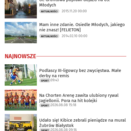
Młodych
2015.11.20 00:00
AKTUALNOŚCI
Mam inne zdanie. Osiedle Młodych, jakiego
nie znasz! [FELIETON]
2014.02.10 00:00
AKTUALNOŚCI
NAJNOWSZE
Podlascy III-ligowcy bez zwycięstwa. Małe
derby na remis
09:43
SPORT
Na Chorten Arenę zawita ulubiony rywal
Jagiellonii. Pora na hit kolejki
2026.08.08 15:18
SPORT
Udało się! Kibice zebrali pieniądze na mural
Żubrów Białystok
2026.08.08 09:16
SPORT