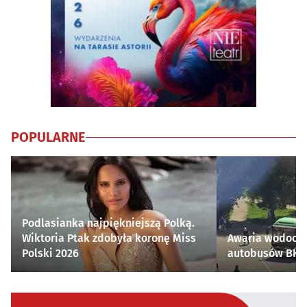
POPULARNE
Podlasianka najpiękniejszą Polką.
Wiktoria Ptak zdobyła koronę Miss
Awaria wodocią
Polski 2026
autobusów BKM 