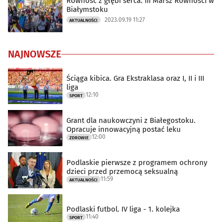
Równość z głębi serca. III Marsz Równości w
Białymstoku
2023.09.19 11:27
AKTUALNOŚCI
NAJNOWSZE
Ściąga kibica. Gra Ekstraklasa oraz I, II i III
liga
12:10
SPORT
Grant dla naukowczyni z Białegostoku.
Opracuje innowacyjną postać leku
12:00
ZDROWIE
Podlaskie pierwsze z programem ochrony
dzieci przed przemocą seksualną
11:59
AKTUALNOŚCI
Podlaski futbol. IV liga - 1. kolejka
11:40
SPORT