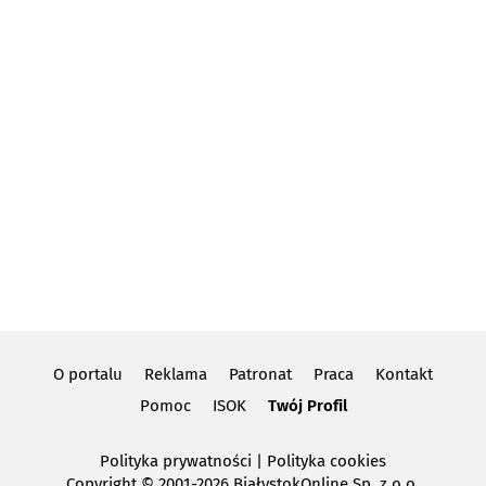
O portalu
Reklama
Patronat
Praca
Kontakt
Pomoc
ISOK
Twój Profil
Polityka prywatności
|
Polityka cookies
Copyright
© 2001-2026 BiałystokOnline Sp. z o.o.