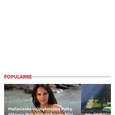
POPULARNE
Podlasianka najpiękniejszą Polką.
Wiktoria Ptak zdobyła koronę Miss
Awaria wodocią