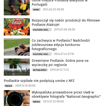
Ósme miejsce Podlasia Białystok w
Portugalii
2014.02.03 00:00
SPORT
Rozpoczął się nabór produkcji do Filmowe
Podlasie Atakuje!
2015.07.08 00:00
KULTURA I ROZRYWKA
Co zachwyca w Podlasiu? Nadchodzi
jubileuszowa edycja konkursu
fotograficznego
2024.07.24 07:16
KULTURA I ROZRYWKA
Drewniane Podlasie. Dobra pora na
wycieczkę po regionie
2019.05.13 11:13
AKTUALNOŚCI
Podlaskie szpitale nie podpiszą umów z NFZ
2009.12.16 00:00
NAUKA
Wykopaliska prowadzone przez UwB w
obiektywie fotografa "National Geographic"
2013.07.23 00:00
NAUKA