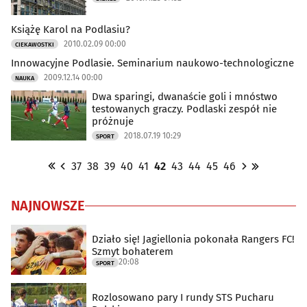
Książę Karol na Podlasiu?
2010.02.09 00:00
CIEKAWOSTKI
Innowacyjne Podlasie. Seminarium naukowo-technologiczne
2009.12.14 00:00
NAUKA
Dwa sparingi, dwanaście goli i mnóstwo
testowanych graczy. Podlaski zespół nie
próżnuje
2018.07.19 10:29
SPORT
37
38
39
40
41
42
43
44
45
46
NAJNOWSZE
Działo się! Jagiellonia pokonała Rangers FC!
Szmyt bohaterem
20:08
SPORT
Rozlosowano pary I rundy STS Pucharu