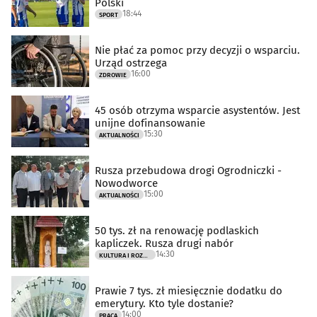
Polski
18:44
SPORT
Nie płać za pomoc przy decyzji o wsparciu.
Urząd ostrzega
16:00
ZDROWIE
45 osób otrzyma wsparcie asystentów. Jest
unijne dofinansowanie
15:30
AKTUALNOŚCI
Rusza przebudowa drogi Ogrodniczki -
Nowodworce
15:00
AKTUALNOŚCI
50 tys. zł na renowację podlaskich
kapliczek. Rusza drugi nabór
14:30
KULTURA I ROZRYWKA
Prawie 7 tys. zł miesięcznie dodatku do
emerytury. Kto tyle dostanie?
14:00
PRACA