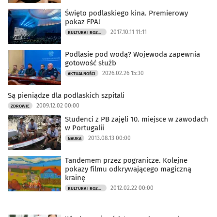
Święto podlaskiego kina. Premierowy
pokaz FPA!
2017.10.11 11:11
KULTURA I ROZRYWKA
Podlasie pod wodą? Wojewoda zapewnia
gotowość służb
2026.02.26 15:30
AKTUALNOŚCI
Są pieniądze dla podlaskich szpitali
2009.12.02 00:00
ZDROWIE
Studenci z PB zajęli 10. miejsce w zawodach
w Portugalii
2013.08.13 00:00
NAUKA
Tandemem przez pogranicze. Kolejne
pokazy filmu odkrywającego magiczną
krainę
2012.02.22 00:00
KULTURA I ROZRYWKA