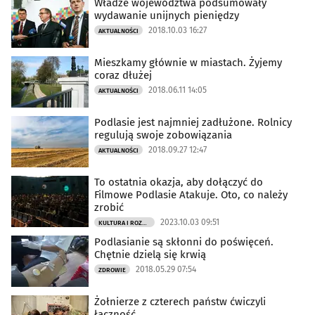
Władze województwa podsumowały
wydawanie unijnych pieniędzy
2018.10.03 16:27
AKTUALNOŚCI
Mieszkamy głównie w miastach. Żyjemy
coraz dłużej
2018.06.11 14:05
AKTUALNOŚCI
Podlasie jest najmniej zadłużone. Rolnicy
regulują swoje zobowiązania
2018.09.27 12:47
AKTUALNOŚCI
To ostatnia okazja, aby dołączyć do
Filmowe Podlasie Atakuje. Oto, co należy
zrobić
2023.10.03 09:51
KULTURA I ROZRYWKA
Podlasianie są skłonni do poświęceń.
Chętnie dzielą się krwią
2018.05.29 07:54
ZDROWIE
Żołnierze z czterech państw ćwiczyli
łączność