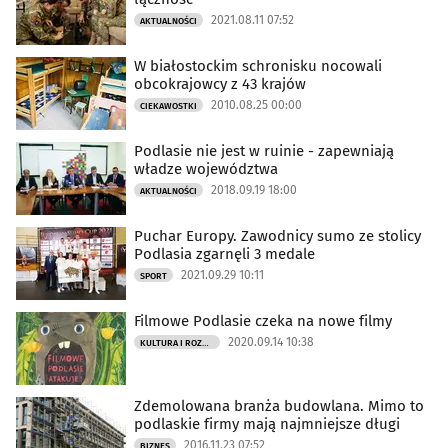
2021.08.11 07:52
AKTUALNOŚCI
W białostockim schronisku nocowali
obcokrajowcy z 43 krajów
2010.08.25 00:00
CIEKAWOSTKI
Podlasie nie jest w ruinie - zapewniają
władze województwa
2018.09.19 18:00
AKTUALNOŚCI
Puchar Europy. Zawodnicy sumo ze stolicy
Podlasia zgarnęli 3 medale
2021.09.29 10:11
SPORT
Filmowe Podlasie czeka na nowe filmy
2020.09.14 10:38
KULTURA I ROZRYWKA
Zdemolowana branża budowlana. Mimo to
podlaskie firmy mają najmniejsze długi
2016.11.23 07:52
BIZNES