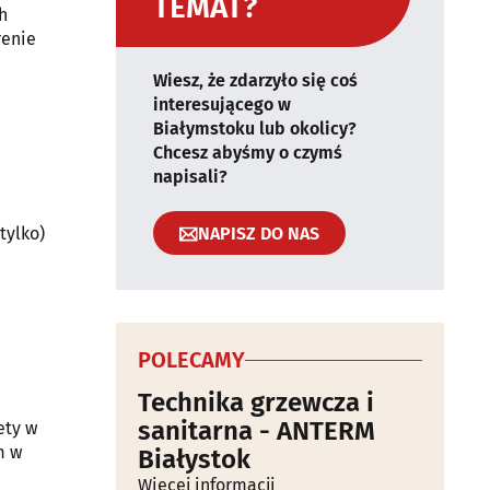
TEMAT?
h
renie
Wiesz, że zdarzyło się coś
interesującego w
Białymstoku lub okolicy?
Chcesz abyśmy o czymś
napisali?
NAPISZ DO NAS
tylko)
POLECAMY
Technika grzewcza i
sanitarna - ANTERM
ety w
m w
Białystok
Więcej informacji