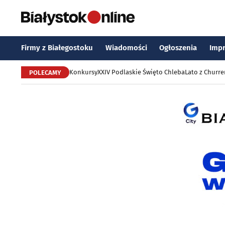
Firmy z Białegostoku
Wiadomości
Ogłoszenia
Imp
Konkursy
XXIV Podlaskie Święto Chleba
Lato z Churr
POLECAMY