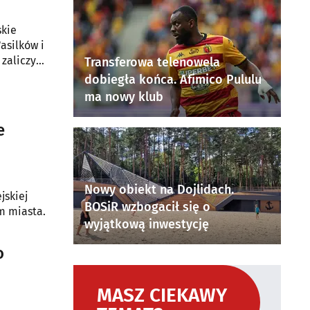
skie
asilków i
zaliczył
Transferowa telenowela
dobiegła końca. Afimico Pululu
ma nowy klub
e
Nowy obiekt na Dojlidach.
jskiej
BOSiR wzbogacił się o
m miasta.
wyjątkową inwestycję
o
MASZ CIEKAWY