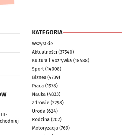
KATEGORIA
Wszystkie
Aktualności
(37540)
Kultura i Rozrywka
(18488)
Sport
(14008)
Biznes
(4739)
Praca
(1978)
ów
Nauka
(4833)
Zdrowie
(3298)
Uroda
(624)
III-
Rodzina
(202)
schodniej
Motoryzacja
(769)