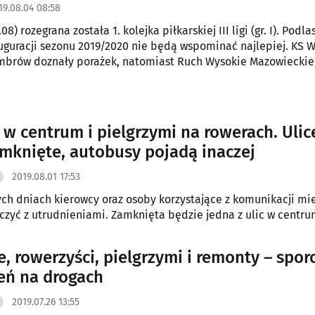
19.08.04 08:58
08) rozegrana została 1. kolejka piłkarskiej III ligi (gr. I). Podla
uguracji sezonu 2019/2020 nie będą wspominać najlepiej. KS W
brów doznały porażek, natomiast Ruch Wysokie Mazowieckie 
 w centrum i pielgrzymi na rowerach. Ulic
mknięte, autobusy pojadą inaczej
2019.08.01 17:53
ych dniach kierowcy oraz osoby korzystające z komunikacji mie
iczyć z utrudnieniami. Zamknięta będzie jedna z ulic w centru
e, rowerzyści, pielgrzymi i remonty – spor
eń na drogach
2019.07.26 13:55