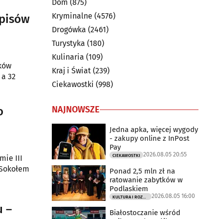
Dom
(875)
Kryminalne
(4576)
episów
Drogówka
(2461)
Turystyka
(180)
Kulinaria
(109)
dków
Kraj i Świat
(239)
 a 32
Ciekawostki
(998)
NAJNOWSZE
o
Jedna apka, więcej wygody
- zakupy online z InPost
Pay
2026.08.05 20:55
CIEKAWOSTKI
mie III
 Sokołem
Ponad 2,5 mln zł na
ratowanie zabytków w
Podlaskiem
2026.08.05 16:00
KULTURA I ROZRYWKA
u –
Białostoczanie wśród