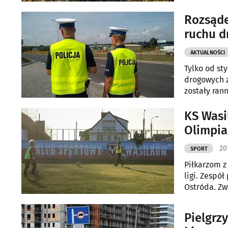
Rozsąde
ruchu 
AKTUALNOŚCI
Tylko od st
drogowych z
zostały ran
przestrzega
KS Wasi
Olimpia
20
SPORT
Piłkarzom z
ligi. Zespó
Ostróda. Zw
Pielgrz