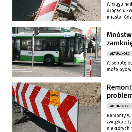
W ciągu naj
drogach. Zw
miasta. Gdz
Mnóstwo
zamknię
AKTUALNOŚCI
W sobotę od
może być wi
Remont 
problem
AKTUALNOŚCI
Remonty w m
związku z t
niektórych 