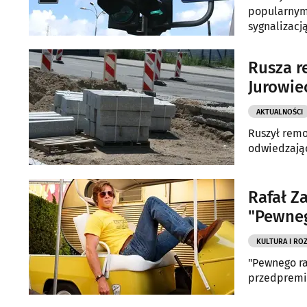
popularnym 
sygnalizacją
Rusza r
Jurowie
AKTUALNOŚCI
Ruszył remo
odwiedzają
Rafał Z
"Pewneg
KULTURA I RO
"Pewnego ra
przedpremie