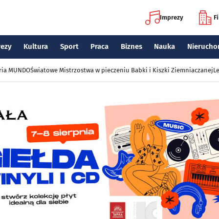
Imprezy
F
rezy
Kultura
Sport
Praca
Biznes
Nauka
Nierucho
eria MUNDO
Światowe Mistrzostwa w pieczeniu Babki i Kiszki Ziemniaczanej
Le