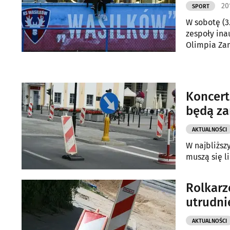
20
SPORT
W sobotę (3.
zespoły ina
Olimpia Zam
remis.
Koncert
będą za
AKTUALNOŚCI
W najbliższ
muszą się l
Rolkarz
utrudni
AKTUALNOŚCI