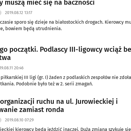
y muszą mieć się na baczności
2019.08.12 13:17
czasie sporo się dzieje na białostockich drogach. Kierowcy m
ze, bowiem będą utrudnienia.
go początki. Podlascy III-ligowcy wciąż b
stwa
19.08.11 20:46
 piłkarskiej III ligi (gr. I) żaden z podlaskich zespołów nie zdoł
tkania. Podobnie było też w 2. serii zmagań.
rganizacji ruchu na ul. Jurowieckiej i
wanie zamiast ronda
2019.08.10 07:29
wieckiej kierowcy będą jeździć inaczej. Duża zmiana szykuje się