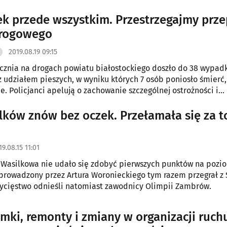
k przede wszystkim. Przestrzegajmy prz
drogowego
2019.08.19 09:15
ycznia na drogach powiatu białostockiego doszło do 38 wypa
 udziałem pieszych, w wyniku których 7 osób poniosło śmierć,
ne. Policjanci apelują o zachowanie szczególnej ostrożności i
nie przepisów.
lków znów bez oczek. Przełamała się za t
19.08.15 11:01
 Wasilkowa nie udało się zdobyć pierwszych punktów na pozio
ł prowadzony przez Artura Woronieckiego tym razem przegrał z
ycięstwo odnieśli natomiast zawodnicy Olimpii Zambrów.
ymki, remonty i zmiany w organizacji ruch