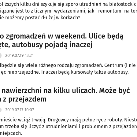
bliższych kilku dni szykuje się sporo utrudnień na białostockic
iązane jest to z licznymi wydarzeniami, jak i remontami na te
ie możemy postać dłużej w korkach?
 zgromadzeń w weekend. Ulice będą
te, autobusy pojadą inaczej
2019.07.19 13:21
będzie się wiele różnego rodzaju zgromadzeń. Centrum (i nie 
ęc nieprzejezdne. Inaczej będą kursowały także autobusy.
nawierzchni na kilku ulicach. Może być
 z przejazdem
2019.07.17 10:07
ieście wciąż trwają. Drogowcy mają pełne ręce roboty. Niest
ym trzeba się liczyć z utrudnieniami i problemem z przejazde
miejscach.