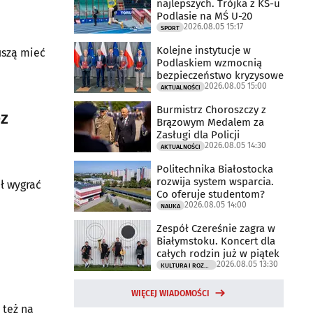
najlepszych. Trójka z KS-u
Podlasie na MŚ U-20
2026.08.05 15:17
SPORT
Kolejne instytucje w
uszą mieć
Podlaskiem wzmocnią
bezpieczeństwo kryzysowe
2026.08.05 15:00
AKTUALNOŚCI
Burmistrz Choroszczy z
ez
Brązowym Medalem za
Zasługi dla Policji
2026.08.05 14:30
AKTUALNOŚCI
Politechnika Białostocka
rozwija system wsparcia.
ał wygrać
Co oferuje studentom?
2026.08.05 14:00
NAUKA
Zespół Czereśnie zagra w
Białymstoku. Koncert dla
całych rodzin już w piątek
2026.08.05 13:30
KULTURA I ROZRYWKA
WIĘCEJ WIADOMOŚCI
 też na