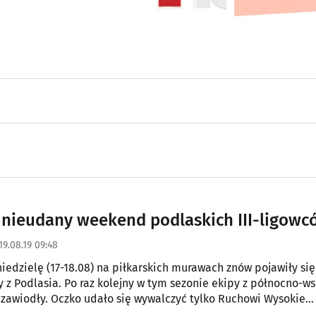
 nieudany weekend podlaskich III-ligowc
19.08.19 09:48
iedzielę (17-18.08) na piłkarskich murawach znów pojawiły się 
y z Podlasia. Po raz kolejny w tym sezonie ekipy z północno-w
u zawiodły. Oczko udało się wywalczyć tylko Ruchowi Wysokie
e.