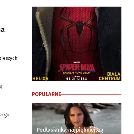
na
pieszych
u
POPULARNE
na go
Podlasianka najpiękniejszą