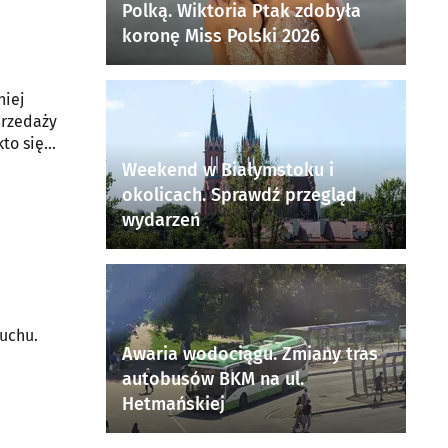
Polką. Wiktoria Ptak zdobyła
koronę Miss Polski 2026
niej
przedaży
to się
Weekend w Białymstoku i
okolicach. Sprawdź przegląd
wydarzeń
uchu.
Awaria wodociągu. Zmiany tras
autobusów BKM na ul.
Hetmańskiej