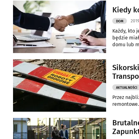
Kiedy k
2019
DOM
Każdy, kto 
będzie miał
domu lub mi
tym zajmuje
Sikorsk
Transpo
AKTUALNOŚCI
Przez najbl
remontowe. 
Brutalne
Zapunkt