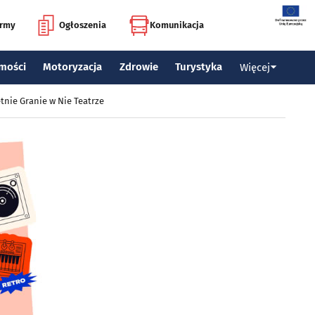
irmy
Ogłoszenia
Komunikacja
mości
Motoryzacja
Zdrowie
Turystyka
Więcej
tnie Granie w Nie Teatrze