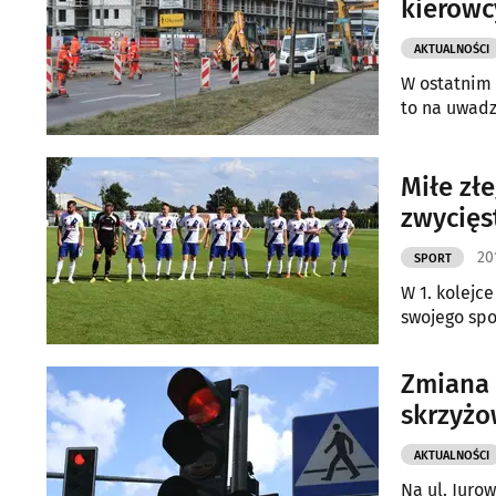
kierowc
AKTUALNOŚCI
W ostatnim 
to na uwad
Miłe złe
zwycię
20
SPORT
W 1. kolejce
swojego spo
Zmiana o
skrzyżo
AKTUALNOŚCI
Na ul. Juro