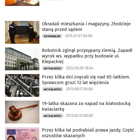
Okradali mieszkania i magazyny. Złodzieje
staną przed sądem
2015.07.07 00:00
KRYMINALNE
Robotnik zginął przysypany ziemią. Zapadł
wyrok ws. wypadku przy budowie ul.
Klepackiej
2022.05.05 18:04
AKTUALNOŚCI
Przez kilka dni znęcali się nad 65-latkiem.
Sprawcom grozi 12 lat więzienia
2013.09.17 00:00
AKTUALNOŚCI
19-latka skazana za napad na białostocką
kwiaciarkę
2013.05.13 00:00
AKTUALNOŚCI
Przez kilka lat podrabiali prawa jazdy. Część
oszustów skazanych