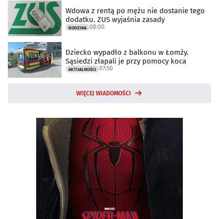
Wdowa z rentą po mężu nie dostanie tego
dodatku. ZUS wyjaśnia zasady
08:00
RODZINA
Dziecko wypadło z balkonu w Łomży.
Sąsiedzi złapali je przy pomocy koca
07:50
AKTUALNOŚCI
WIĘCEJ WIADOMOŚCI