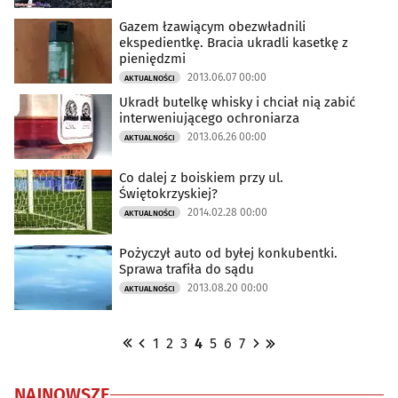
Gazem łzawiącym obezwładnili
ekspedientkę. Bracia ukradli kasetkę z
pieniędzmi
2013.06.07 00:00
AKTUALNOŚCI
Ukradł butelkę whisky i chciał nią zabić
interweniującego ochroniarza
2013.06.26 00:00
AKTUALNOŚCI
Co dalej z boiskiem przy ul.
Świętokrzyskiej?
2014.02.28 00:00
AKTUALNOŚCI
Pożyczył auto od byłej konkubentki.
Sprawa trafiła do sądu
2013.08.20 00:00
AKTUALNOŚCI
1
2
3
4
5
6
7
NAJNOWSZE