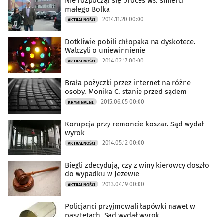
Nie rozpoczął się proces ws. śmierci
małego Bolka
2014.11.20 00:00
AKTUALNOŚCI
Dotkliwie pobili chłopaka na dyskotece.
Walczyli o uniewinnienie
2014.02.17 00:00
AKTUALNOŚCI
Brała pożyczki przez internet na różne
osoby. Monika C. stanie przed sądem
2015.06.05 00:00
KRYMINALNE
Korupcja przy remoncie koszar. Sąd wydał
wyrok
2014.05.12 00:00
AKTUALNOŚCI
Biegli zdecydują, czy z winy kierowcy doszło
do wypadku w Jeżewie
2013.04.19 00:00
AKTUALNOŚCI
Policjanci przyjmowali łapówki nawet w
pasztetach. Sąd wydał wyrok