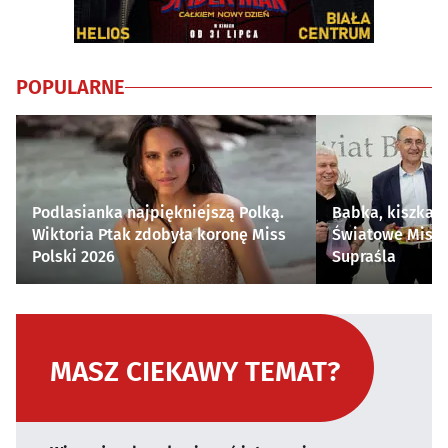
POPULARNE
Podlasianka najpiękniejszą Polką.
Babka, kiszka i
Wiktoria Ptak zdobyła koronę Miss
Światowe Mistr
Polski 2026
Supraśla
MASZ CIEKAWY TEMAT?