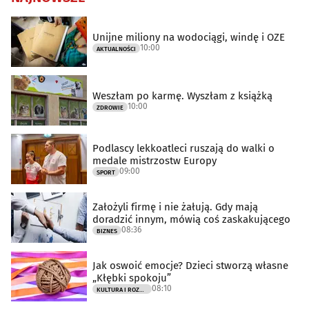
Unijne miliony na wodociągi, windę i OZE
10:00
AKTUALNOŚCI
Weszłam po karmę. Wyszłam z książką
10:00
ZDROWIE
Podlascy lekkoatleci ruszają do walki o
medale mistrzostw Europy
09:00
SPORT
Założyli firmę i nie żałują. Gdy mają
doradzić innym, mówią coś zaskakującego
08:36
BIZNES
Jak oswoić emocje? Dzieci stworzą własne
„Kłębki spokoju”
08:10
KULTURA I ROZRYWKA