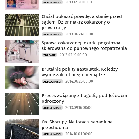
2013.12.31 00:00
AKTUALNOŚCI
Chciał pokazać prawdę, a stanie przed
sądem. Dzienniakrz oskarżony o
prowokację
2013.06.24 00:00
AKTUALNOŚCI
Sprawa oskarżonej lekarki pogotowia
skierowana do ponownego rozpatrzenia
2013.02.19 00:00
ZDROWIE
Brutalnie pobity nastolatek. Koledzy
wymuszali od niego pieniądze
2014.06.25 00:00
AKTUALNOŚCI
Proces związany z tragedią pod Jeżewem
odroczony
2013.09.16 00:00
AKTUALNOŚCI
Os. Skorupy. Na torach napadli na
przechodnia
2014.10.01 00:00
AKTUALNOŚCI