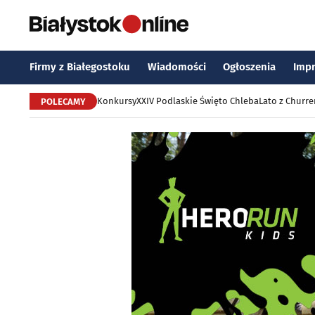
Firmy z Białegostoku
Wiadomości
Ogłoszenia
Imp
Konkursy
XXIV Podlaskie Święto Chleba
Lato z Churr
POLECAMY