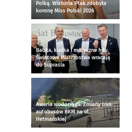
Polką. Wiktoria Ptak zdobyła
koronę Miss Polski 2026
Babka, kiszka i muzyczne hity.
Światowe Mistrzostwa wracają
do Supraśla
Awaria wodociągu. Zmiany tras
autobusów BKM na ul.
Hetmańskiej