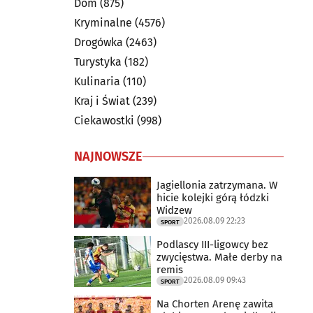
Dom
(875)
Kryminalne
(4576)
Drogówka
(2463)
Turystyka
(182)
Kulinaria
(110)
Kraj i Świat
(239)
Ciekawostki
(998)
NAJNOWSZE
Jagiellonia zatrzymana. W
hicie kolejki górą łódzki
Widzew
2026.08.09 22:23
SPORT
Podlascy III-ligowcy bez
zwycięstwa. Małe derby na
remis
2026.08.09 09:43
SPORT
Na Chorten Arenę zawita