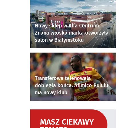
Nowy sklep w Alfa Centrum.
Znana włoska marka otworzyła
salon w Białymstoku
Transferowa telenowela
dobiegła końca. Afimico Pululu
ma nowy klub
MASZ CIEKAWY