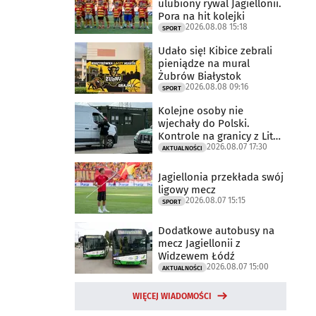
ulubiony rywal Jagiellonii.
Pora na hit kolejki
2026.08.08 15:18
SPORT
Udało się! Kibice zebrali
pieniądze na mural
Żubrów Białystok
2026.08.08 09:16
SPORT
Kolejne osoby nie
wjechały do Polski.
Kontrole na granicy z Litwą
2026.08.07 17:30
trwają
AKTUALNOŚCI
Jagiellonia przekłada swój
ligowy mecz
2026.08.07 15:15
SPORT
Dodatkowe autobusy na
mecz Jagiellonii z
Widzewem Łódź
2026.08.07 15:00
AKTUALNOŚCI
WIĘCEJ WIADOMOŚCI