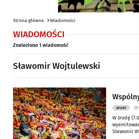
Strona główna
Wiadomości
WIADOMOŚCI
Znaleziono 1 wiadomość
Sławomir Wojtulewski
Wspólny
20
SPORT
W środę (7.
wyemitowany
Sławomir Wo