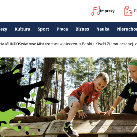
Imprezy
F
rezy
Kultura
Sport
Praca
Biznes
Nauka
Nierucho
eria MUNDO
Światowe Mistrzostwa w pieczeniu Babki i Kiszki Ziemniaczanej
Le