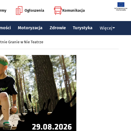
irmy
Ogłoszenia
Komunikacja
mości
Motoryzacja
Zdrowie
Turystyka
Więcej
tnie Granie w Nie Teatrze