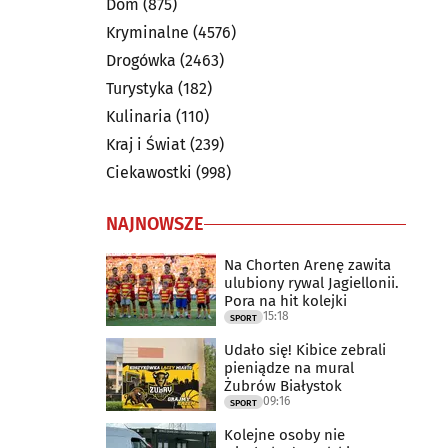
Dom
(875)
Kryminalne
(4576)
Drogówka
(2463)
Turystyka
(182)
Kulinaria
(110)
Kraj i Świat
(239)
Ciekawostki
(998)
NAJNOWSZE
Na Chorten Arenę zawita
ulubiony rywal Jagiellonii.
Pora na hit kolejki
15:18
SPORT
Udało się! Kibice zebrali
pieniądze na mural
Żubrów Białystok
09:16
SPORT
Kolejne osoby nie