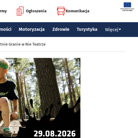
irmy
Ogłoszenia
Komunikacja
mości
Motoryzacja
Zdrowie
Turystyka
Więcej
tnie Granie w Nie Teatrze