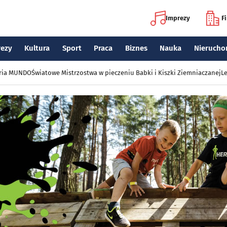
Imprezy
F
rezy
Kultura
Sport
Praca
Biznes
Nauka
Nierucho
eria MUNDO
Światowe Mistrzostwa w pieczeniu Babki i Kiszki Ziemniaczanej
Le