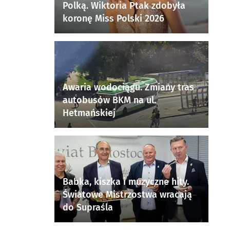
Polką. Wiktoria Ptak zdobyła
koronę Miss Polski 2026
Awaria wodociągu. Zmiany tras
autobusów BKM na ul.
Hetmańskiej
Babka, kiszka i muzyczne hity.
Światowe Mistrzostwa wracają
do Supraśla