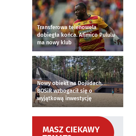
Transferowa telenowela
dobiegła końca. Afimico Pululu
ma nowy klub
Nowy obiekt na Dojlidach.
BOSiR wzbogacił się o
wyjątkową inwestycję
MASZ CIEKAWY