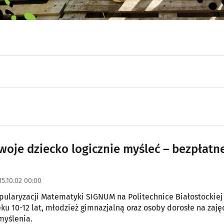
woje dziecko logicznie myśleć – bezpłatn
15.10.02 00:00
ularyzacji Matematyki SIGNUM na Politechnice Białostockiej
eku 10-12 lat, młodzież gimnazjalną oraz osoby dorosłe na zaję
myślenia.