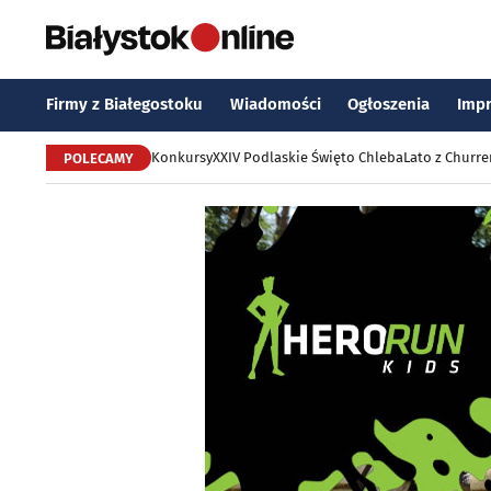
Firmy z Białegostoku
Wiadomości
Ogłoszenia
Imp
Konkursy
XXIV Podlaskie Święto Chleba
Lato z Churr
POLECAMY