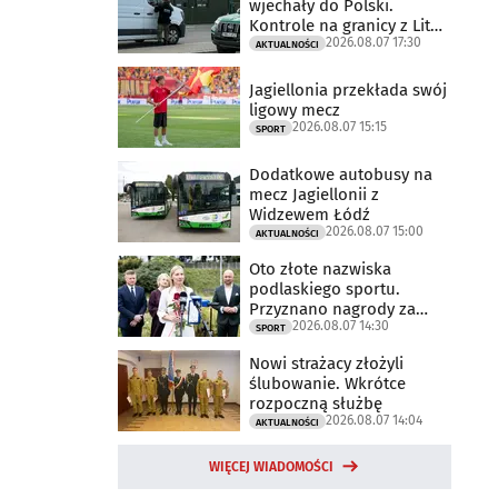
wjechały do Polski.
Kontrole na granicy z Litwą
2026.08.07 17:30
trwają
AKTUALNOŚCI
Jagiellonia przekłada swój
ligowy mecz
2026.08.07 15:15
SPORT
Dodatkowe autobusy na
mecz Jagiellonii z
Widzewem Łódź
2026.08.07 15:00
AKTUALNOŚCI
Oto złote nazwiska
podlaskiego sportu.
Przyznano nagrody za
2026.08.07 14:30
2025 rok
SPORT
Nowi strażacy złożyli
ślubowanie. Wkrótce
rozpoczną służbę
2026.08.07 14:04
AKTUALNOŚCI
WIĘCEJ WIADOMOŚCI