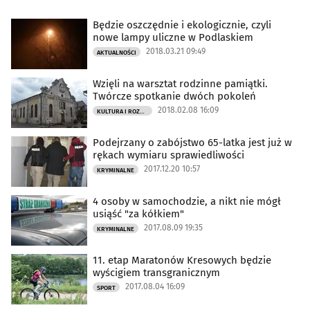
Będzie oszczędnie i ekologicznie, czyli
nowe lampy uliczne w Podlaskiem
2018.03.21 09:49
AKTUALNOŚCI
Wzięli na warsztat rodzinne pamiątki.
Twórcze spotkanie dwóch pokoleń
2018.02.08 16:09
KULTURA I ROZRYWKA
Podejrzany o zabójstwo 65-latka jest już w
rękach wymiaru sprawiedliwości
2017.12.20 10:57
KRYMINALNE
4 osoby w samochodzie, a nikt nie mógł
usiąść "za kółkiem"
2017.08.09 19:35
KRYMINALNE
11. etap Maratonów Kresowych będzie
wyścigiem transgranicznym
2017.08.04 16:09
SPORT