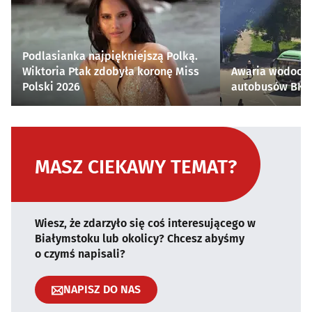
Podlasianka najpiękniejszą Polką.
Wiktoria Ptak zdobyła koronę Miss
Awaria wodocią
Polski 2026
autobusów BKM 
MASZ CIEKAWY TEMAT?
Wiesz, że zdarzyło się coś interesującego w
Białymstoku lub okolicy? Chcesz abyśmy
o czymś napisali?
NAPISZ DO NAS