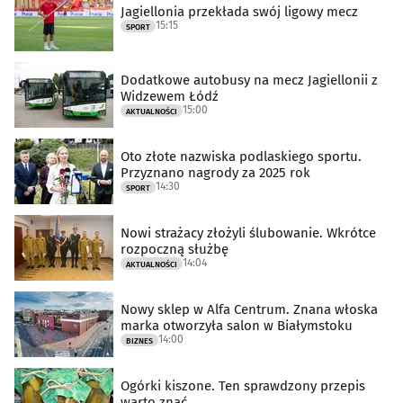
Jagiellonia przekłada swój ligowy mecz
15:15
SPORT
Dodatkowe autobusy na mecz Jagiellonii z
Widzewem Łódź
15:00
AKTUALNOŚCI
Oto złote nazwiska podlaskiego sportu.
Przyznano nagrody za 2025 rok
14:30
SPORT
Nowi strażacy złożyli ślubowanie. Wkrótce
rozpoczną służbę
14:04
AKTUALNOŚCI
Nowy sklep w Alfa Centrum. Znana włoska
marka otworzyła salon w Białymstoku
14:00
BIZNES
Ogórki kiszone. Ten sprawdzony przepis
warto znać