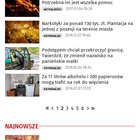
Potrzebna im jest wszelka pomoc
2017.01.04 10:26
AKTUALNOŚCI
Narkotyki za ponad 130 tys. zł. Plantacja na
jednej z posesji na terenie miasta
2016.12.07 19:40
KRYMINALNE
Podstępem chciał przekroczyć granicę.
Twierdził, że zmienił nazwisko na
panieńskie matki
2016.10.04 18:54
KRYMINALNE
Za 17 litrów alkoholu i 200 papierosów
mogą trafić na rok do więzienia
2016.07.01 17:29
KRYMINALNE
1
2
3
4
5
6
NAJNOWSZE