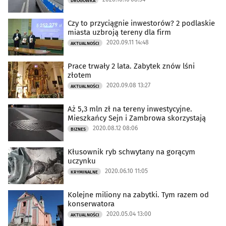
DROGÓWKA
Czy to przyciągnie inwestorów? 2 podlaskie
miasta uzbroją tereny dla firm
2020.09.11 14:48
AKTUALNOŚCI
Prace trwały 2 lata. Zabytek znów lśni
złotem
2020.09.08 13:27
AKTUALNOŚCI
Aż 5,3 mln zł na tereny inwestycyjne.
Mieszkańcy Sejn i Zambrowa skorzystają
2020.08.12 08:06
BIZNES
Kłusownik ryb schwytany na gorącym
uczynku
2020.06.10 11:05
KRYMINALNE
Kolejne miliony na zabytki. Tym razem od
konserwatora
2020.05.04 13:00
AKTUALNOŚCI