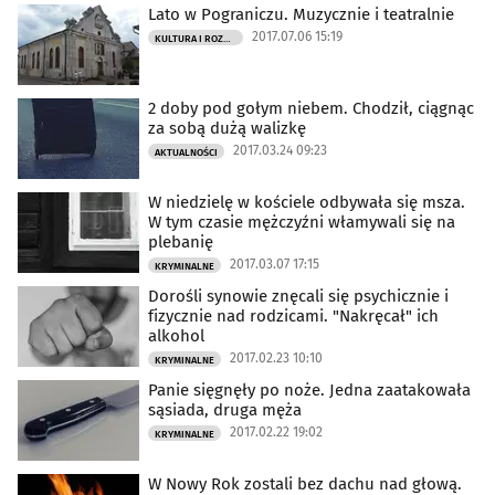
Lato w Pograniczu. Muzycznie i teatralnie
2017.07.06 15:19
KULTURA I ROZRYWKA
2 doby pod gołym niebem. Chodził, ciągnąc
za sobą dużą walizkę
2017.03.24 09:23
AKTUALNOŚCI
W niedzielę w kościele odbywała się msza.
W tym czasie mężczyźni włamywali się na
plebanię
2017.03.07 17:15
KRYMINALNE
Dorośli synowie znęcali się psychicznie i
fizycznie nad rodzicami. "Nakręcał" ich
alkohol
2017.02.23 10:10
KRYMINALNE
Panie sięgnęły po noże. Jedna zaatakowała
sąsiada, druga męża
2017.02.22 19:02
KRYMINALNE
W Nowy Rok zostali bez dachu nad głową.