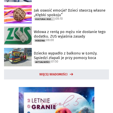
Jak oswoić emocje? Dzieci stworzą własne
„Kłębki spokoju”
08:10
KULTURA I ROZRYWKA
Wdowa z rentą po mężu nie dostanie tego
dodatku. ZUS wyjaśnia zasady
08:00
RODZINA
Dziecko wypadło z balkonu w Łomży.
Sąsiedzi złapali je przy pomocy koca
07:50
AKTUALNOŚCI
WIĘCEJ WIADOMOŚCI