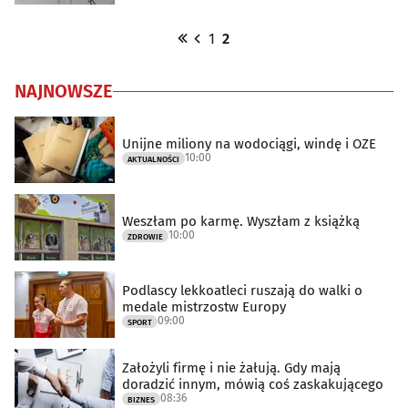
1
2
NAJNOWSZE
Unijne miliony na wodociągi, windę i OZE
10:00
AKTUALNOŚCI
Weszłam po karmę. Wyszłam z książką
10:00
ZDROWIE
Podlascy lekkoatleci ruszają do walki o
medale mistrzostw Europy
09:00
SPORT
Założyli firmę i nie żałują. Gdy mają
doradzić innym, mówią coś zaskakującego
08:36
BIZNES