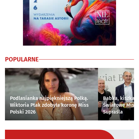
POPULARNE
Podlasianka najpiękniejszą Polką.
Babka, kiszka i
Wiktoria Ptak zdobyła koronę Miss
Światowe Mistr
Polski 2026
Supraśla