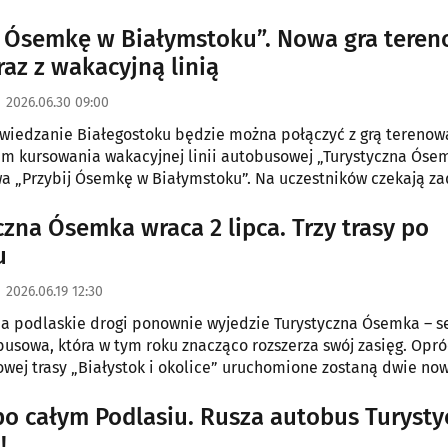
mochodu odkryć najciekawsze miejsca tej części regionu oraz
.
j Ósemkę w Białymstoku”. Nowa gra tere
raz z wakacyjną linią
2026.06.30 09:00
zwiedzanie Białegostoku będzie można połączyć z grą terenową
m kursowania wakacyjnej linii autobusowej „Turystyczna Óse
a „Przybij Ósemkę w Białymstoku”. Na uczestników czekają z
pieczątki i upominki.
czna Ósemka wraca 2 lipca. Trzy trasy po
u
2026.06.19 12:30
 na podlaskie drogi ponownie wyjedzie Turystyczna Ósemka – 
busowa, która w tym roku znacząco rozszerza swój zasięg. Opró
wej trasy „Białystok i okolice” uruchomione zostaną dwie now
południowa. Szczegóły tegorocznej edycji przedstawiono podc
 prasowej 19 czerwca.
 po całym Podlasiu. Rusza autobus Turyst
!