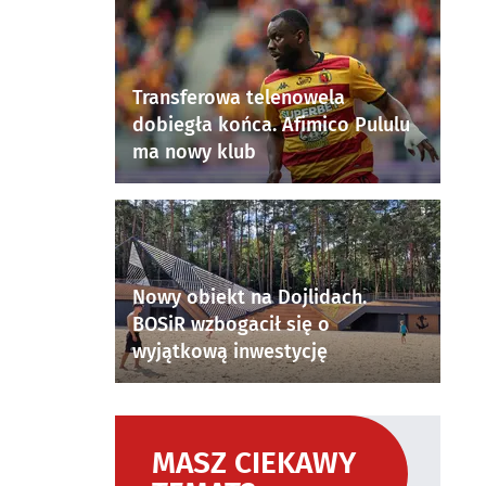
Transferowa telenowela
dobiegła końca. Afimico Pululu
ma nowy klub
Nowy obiekt na Dojlidach.
BOSiR wzbogacił się o
wyjątkową inwestycję
MASZ CIEKAWY