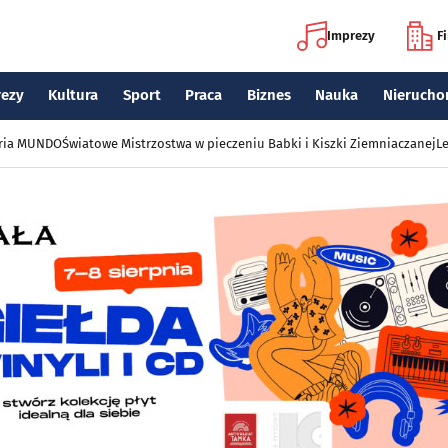
Imprezy
F
rezy
Kultura
Sport
Praca
Biznes
Nauka
Nierucho
eria MUNDO
Światowe Mistrzostwa w pieczeniu Babki i Kiszki Ziemniaczanej
Le