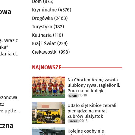
Dom
(875)
 okolice
Kryminalne
(4576)
nowa
Drogówka
(2463)
Turystyka
(182)
Kulinaria
(110)
. Wraz z
Kraj i Świat
(239)
mka”
Ciekawostki
(998)
adania do
NAJNOWSZE
Na Chorten Arenę zawita
ulubiony rywal Jagiellonii.
Pora na hit kolejki
15:18
SPORT
sezonowa
cz
Udało się! Kibice zebrali
e pętle:
pieniądze na mural
Żubrów Białystok
zas
09:16
SPORT
yczna
Kolejne osoby nie