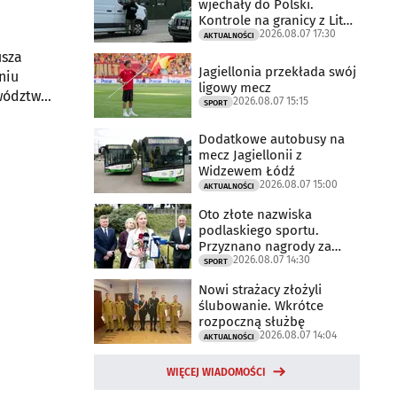
wjechały do Polski.
Kontrole na granicy z Litwą
2026.08.07 17:30
trwają
AKTUALNOŚCI
usza
Jagiellonia przekłada swój
niu
ligowy mecz
ewództwa
2026.08.07 15:15
SPORT
Dodatkowe autobusy na
mecz Jagiellonii z
Widzewem Łódź
2026.08.07 15:00
AKTUALNOŚCI
Oto złote nazwiska
podlaskiego sportu.
Przyznano nagrody za
2026.08.07 14:30
2025 rok
SPORT
Nowi strażacy złożyli
ślubowanie. Wkrótce
rozpoczną służbę
2026.08.07 14:04
AKTUALNOŚCI
WIĘCEJ WIADOMOŚCI