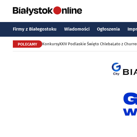
Firmy z Białegostoku
Wiadomości
Ogłoszenia
Imp
Konkursy
XXIV Podlaskie Święto Chleba
Lato z Churr
POLECAMY