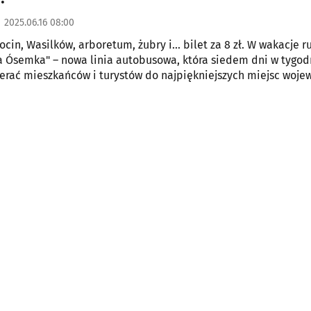
2025.06.16 08:00
ocin, Wasilków, arboretum, żubry i... bilet za 8 zł. W wakacje r
a Ósemka" – nowa linia autobusowa, która siedem dni w tygod
erać mieszkańców i turystów do najpiękniejszych miejsc woj
.