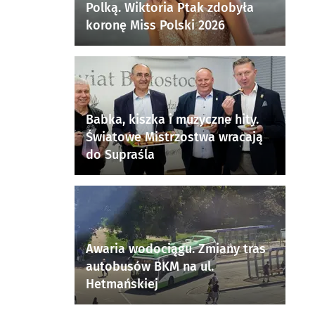
Polką. Wiktoria Ptak zdobyła
koronę Miss Polski 2026
Babka, kiszka i muzyczne hity.
Światowe Mistrzostwa wracają
do Supraśla
Awaria wodociągu. Zmiany tras
autobusów BKM na ul.
Hetmańskiej