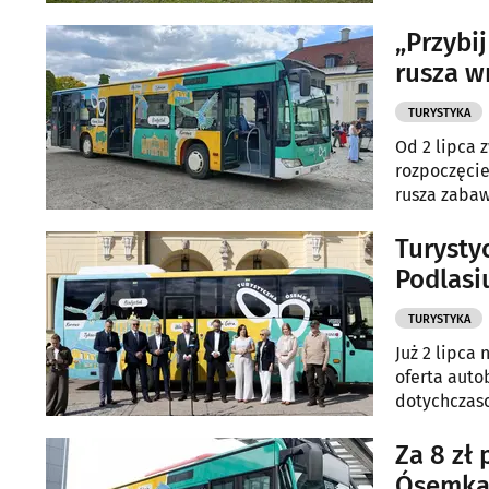
własnego sa
rzeki Narew
„Przybi
rusza w
TURYSTYKA
Od 2 lipca 
rozpoczęcie
rusza zabaw
wykonania, 
Turysty
Podlasi
TURYSTYKA
Już 2 lipca
oferta auto
dotychczaso
północna i 
konferencji
Za 8 zł
Ósemka