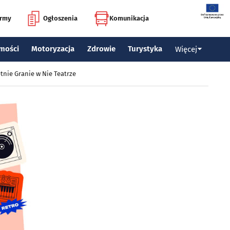
irmy
Ogłoszenia
Komunikacja
mości
Motoryzacja
Zdrowie
Turystyka
Więcej
tnie Granie w Nie Teatrze